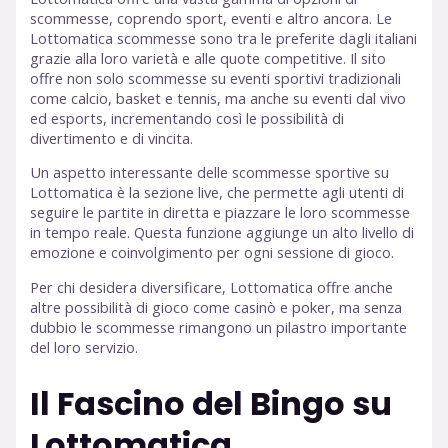
scommesse, coprendo sport, eventi e altro ancora. Le
Lottomatica scommesse sono tra le preferite dagli italiani
grazie alla loro varietà e alle quote competitive. Il sito
offre non solo scommesse su eventi sportivi tradizionali
come calcio, basket e tennis, ma anche su eventi dal vivo
ed esports, incrementando così le possibilità di
divertimento e di vincita.
Un aspetto interessante delle scommesse sportive su
Lottomatica è la sezione live, che permette agli utenti di
seguire le partite in diretta e piazzare le loro scommesse
in tempo reale. Questa funzione aggiunge un alto livello di
emozione e coinvolgimento per ogni sessione di gioco.
Per chi desidera diversificare, Lottomatica offre anche
altre possibilità di gioco come casinò e poker, ma senza
dubbio le scommesse rimangono un pilastro importante
del loro servizio.
Il Fascino del Bingo su
Lottomatica