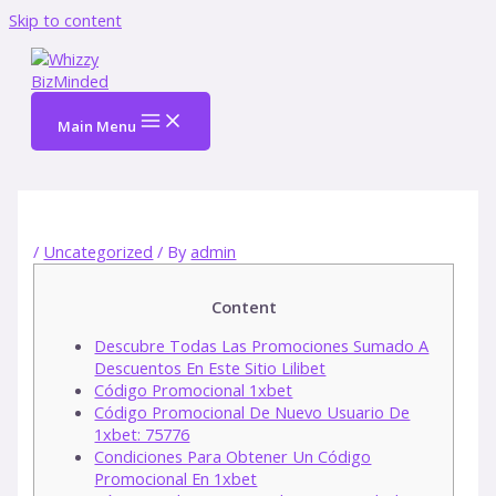
Skip to content
Main Menu
/
Uncategorized
/ By
admin
Content
Descubre Todas Las Promociones Sumado A
Descuentos En Este Sitio Lilibet
Código Promocional 1xbet
Código Promocional De Nuevo Usuario De
1xbet: 75776
Condiciones Para Obtener Un Código
Promocional En 1xbet