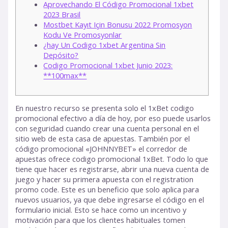
Aprovechando El Código Promocional 1xbet
2023 Brasil
Mostbet Kayıt Için Bonusu 2022 Promosyon
Kodu Ve Promosyonlar
¿hay Un Codigo 1xbet Argentina Sin
Depósito?
Codigo Promocional 1xbet Junio 2023:
**100max**
En nuestro recurso se presenta solo el 1xBet codigo
promocional efectivo a día de hoy, por eso puede usarlos
con seguridad cuando crear una cuenta personal en el
sitio web de esta casa de apuestas. También por el
código promocional «JOHNNYBET» el corredor de
apuestas ofrece codigo promocional 1xBet. Todo lo que
tiene que hacer es registrarse, abrir una nueva cuenta de
juego y hacer su primera apuesta con el registration
promo code. Este es un beneficio que solo aplica para
nuevos usuarios, ya que debe ingresarse el código en el
formulario inicial. Esto se hace como un incentivo y
motivación para que los clientes habituales tomen