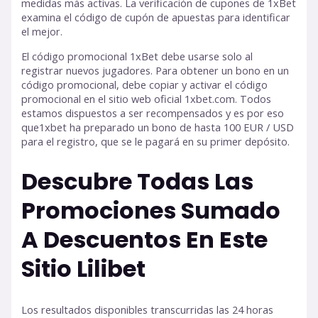
medidas más activas. La verificación de cupones de 1xBet
examina el código de cupón de apuestas para identificar
el mejor.
El código promocional 1xBet debe usarse solo al
registrar nuevos jugadores. Para obtener un bono en un
código promocional, debe copiar y activar el código
promocional en el sitio web oficial 1xbet.com. Todos
estamos dispuestos a ser recompensados y es por eso
que1xbet ha preparado un bono de hasta 100 EUR / USD
para el registro, que se le pagará en su primer depósito.
Descubre Todas Las
Promociones Sumado
A Descuentos En Este
Sitio Lilibet
Los resultados disponibles transcurridas las 24 horas