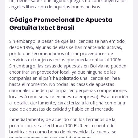
fin, debes saber que algunos juegos no contribuyen a los
angeles liberación de aquellas bonos activos.
Código Promocional De Apuesta
Gratuita 1xbet Brasil
Sin embargo, a pesar de que las licencias se han emitido
desde 1996, algunas de ellas se han mantenido activas,
por lo que recomendamos utilizar proveedores de
servicios extranjeros en los que pueda confiar al 100%.
Sin embargo, las casas de apuestas en Bolivia no pueden
encontrar un proveedor local, ya que ninguna de las
compañías en el país ha solicitado una licencia en línea
hasta el momento. No todas las casas de apuestas
nacionales pueden participar en pequeñas competiciones
locales (como se hace en nuestra empresa). Esta atención
al detalle, ciertamente, caracteriza a la oficina como una
casa de apuestas de calidad y fiable en el mercado.
Inmediatamente, de acuerdo con los términos de la
promoción, se acreditarán 100 EUR en la cuenta de
bonificación como bono de bienvenida. La cuenta se
puede reponer con una cantidad menor,