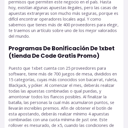
permisos que permiten este negocio en el país. Hasta
hoy, existían algunas apuestas ilegales, pero las casas de
apuestas extranjeras son mucho más seguras, porque es
difícil encontrar operadores locales aquí. Y como
sabemos que tienes más de 400 proveedores para elegir,
te traemos un artículo sobre uno de los mejor valorados
del mundo.
Programas De Bonificación De 1xbet
(tienda De Code Gratis Promo)
Puesto que 1xbet cuenta con 25 proveedores para
software, tiene más de 700 juegos de mesa, divididos en
15 categorías, cuyas más conocidos son bacarrat, ruleta,
Blackjack, y póker. Al comenzar el mes, deberás realizar
todas las apuestas combinadas o qual puedas, y
amontonar todos los flancos posibles. Al finalizar la
batalla, las personas la cual más acumularon puntos, se
llevarán increíbles premios. Afin de obtener el botín de
esta apostando, deberás realizar mínimo 4 apuestas
combinadas con una cuota mínima de just one. Este
rollover es mesurado, de x5, cuando las condiciones de