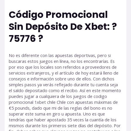
Código Promocional
Sin Depósito De Xbet: ?
75776 ?
No es diferente con las apuestas deportivas, pero si
buscaras estos juegos en línea, no los encontrarías. Es
por eso que los locales son referidos a proveedores de
servicios extranjeros, y el artículo de hoy estará lleno de
consejos e información sobre uno de ellos. Con dichos
simples pasos ya verás reflejado durante tu cuenta seja
el saldo depositado como el recibo. Así en este momento
puedes jugar a cualquiera de los juegos de codigo
promocional 1xbet chile Chile con apuestas máximas de
€5 pounds, dado que mi de las reglas del bono es no
superar este suma en giro u apuesta. Uno es que
tendrías que haber apostado 35 veces la cuantía de los
mismos durante los primeros siete días del depósito. Por