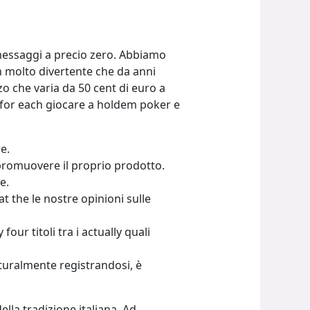
 messaggi a precio zero. Abbiamo
m molto divertente che da anni
zo che varia da 50 cent di euro a
 for each giocare a holdem poker e
e.
o promuovere il proprio prodotto.
e.
t the le nostre opinioni sulle
ur titoli tra i actually quali
aturalmente registrandosi, è
lla tradizione italiana. Ad