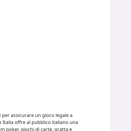
 per assicurare un gioco legale a
 Italia offre al pubblico italiano una
em poker, giochi di carte, gratta e