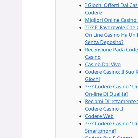
I Giochi Offerti Dal Cas
Codere
Migliori Online Casino
???? E’ Favorevole Che
On Line Casino Ha Un
Senza Deposito?
Recensione Pada Code
Casino
Casinò Dal Vivo
Codere Casino: Il Suo 
Giochi
???? Codere Casino ‘ U
On-line Di Qualità?
Reclami Direttamente 
Codere Casino It
Codere Web
???? Codere Casino ‘ U
Smartphone?