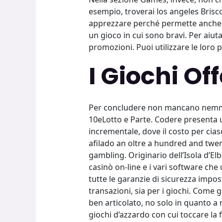
esempio, troverai los angeles Briscol
apprezzare perché permette anche a
un gioco in cui sono bravi. Per aiut
promozioni. Puoi utilizzare le lor
I Giochi Of
Per concludere non mancano nemmeno
10eLotto e Parte. Codere presenta u
incrementale, dove il costo per cias
afilado an oltre a hundred and twe
gambling. Originario dell’Isola d’El
casinò on-line e i vari software che 
tutte le garanzie di sicurezza impost
transazioni, sia per i giochi. Come g
ben articolato, no solo in quanto a 
giochi d’azzardo con cui toccare la 