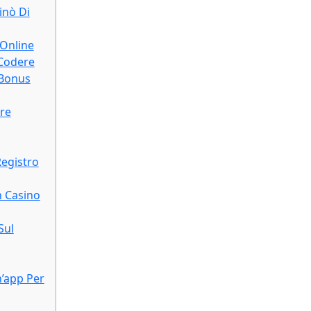
inò Di
 Online
 Codere
 Bonus
re
Registro
n Casino
Sul
n’app Per