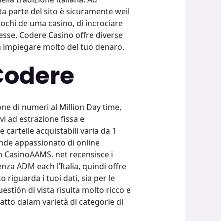
sta parte del sito è sicuramente weil
ochi de uma casino, di incrociare
messe, Codere Casino offre diverse
a impiegare molto del tuo denaro.
 Codere
e di numeri al Million Day time,
i ad estrazione fissa e
 cartelle acquistabili varia da 1
nde appassionato di online
ach CasinoAAMS. net recensisce i
enza ADM each l’Italia, quindi offre
 riguarda i tuoi dati, sia per le
estión di vista risulta molto ricco e
atto dalam varietà di categorie di