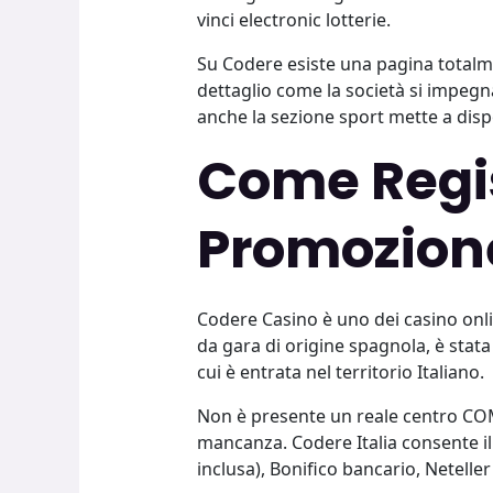
vinci electronic lotterie.
Su Codere esiste una pagina totalme
dettaglio come la società si impegn
anche la sezione sport mette a dispo
Come Regis
Promozion
Codere Casino è uno dei casino onli
da gara di origine spagnola, è stata 
cui è entrata nel territorio Italiano.
Non è presente un reale centro COM
mancanza. Codere Italia consente i
inclusa), Bonifico bancario, Neteller 