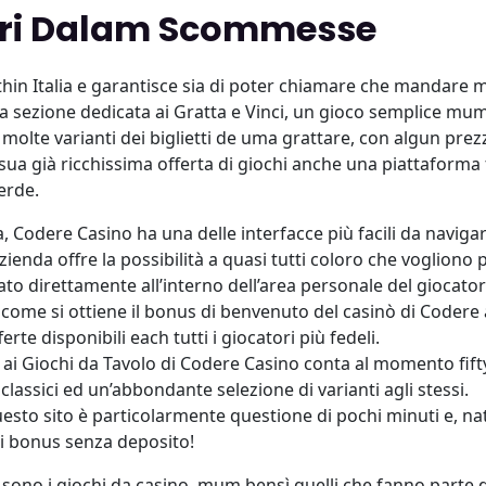
tori Dalam Scommesse
ithin Italia e garantisce sia di poter chiamare che mandare
a sezione dedicata ai Gratta e Vinci, un gioco semplice mu
e molte varianti dei biglietti de uma grattare, con algun prez
ua già ricchissima offerta di giochi anche una piattaforma
erde.
, Codere Casino ha una delle interfacce più facili da navigar
azienda offre la possibilità a quasi tutti coloro che voglion
ato direttamente all’interno dell’area personale del giocator
come si ottiene il bonus di benvenuto del casinò di Codere a
rte disponibili each tutti i giocatori più fedeli.
ai Giochi da Tavolo di Codere Casino conta al momento fifty fo
i classici ed un’abbondante selezione di varianti agli stessi.
uesto sito è particolarmente questione di pochi minuti e, n
di bonus senza deposito!
sono i giochi da casino, mum bensì quelli che fanno parte de