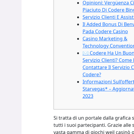
Opinioni: Vergüenza Ci
Piaciuto Di Codere Bi
Servizio Clienti E Assis
Il Added Bonus Di Ben
Pada Codere Casino
Casino Marketing &
Technology Conventio
✉ Codere Ha Un Buo
Servizio Clienti? Come
Contattare Il Servizio C
Codere?
Informazioni Sull’offer
Starvegas* – Aggiorna
2023
Si tratta di un portale dalla grafi
tutti i suoi partecipanti. Grazie all
vasta gamma di giochi weil casinò onl