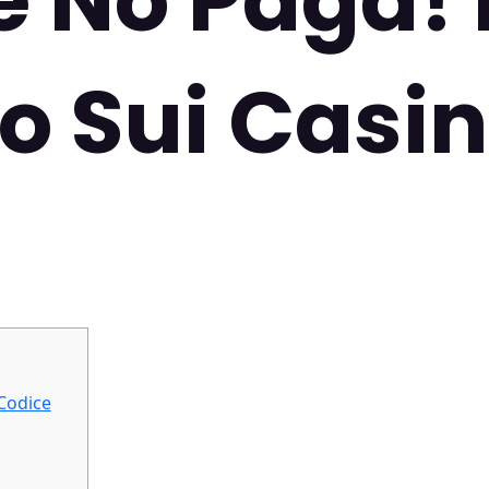
e No Paga!
no Sui Casi
Codice