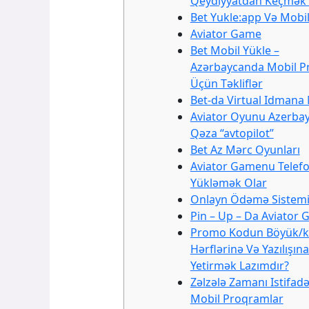
Qeydiyyatdan Keçmək 
Bеt Yuklе:арр Və Mоbil
Aviator Game
Bet Mobil Yükle –
Azərbaycanda Mobil 
Üçün Təkliflər
Bеt-dа Virtuаl Idmаnа
Aviator Oyunu Azerba
Qəza “avtopilot”
Bet Az Mərc Oyunları
Aviator Gamenu Telef
Yükləmək Olar
Onlayn Ödəmə Sistem
Pin – Up – Da Aviator
Promo Kodun Böyük/ki
Hərflərinə Və Yazılışın
Yetirmək Lazımdır?
Zəlzələ Zamanı Istifadə
Mobil Proqramlar