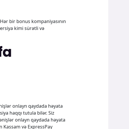
. Hər bir bonus kompaniyasının
rsiya kimi sürətli və
fa
ödənişlər onlayn qaydada həyata
siya haqqı tutula bilər. Siz
ödənişlər onlayn qaydada həyata
üçün Kassam və ExpressPay