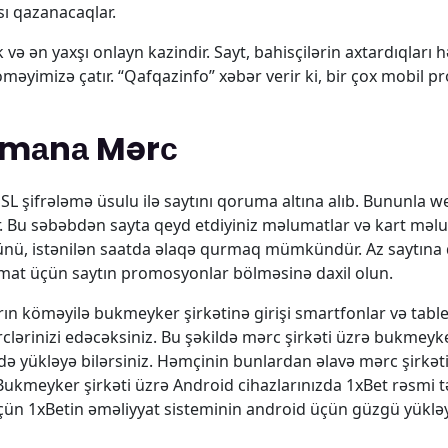
ı qazanacaqlar.
 ən yaxşı onlayn kazindir. Sayt, bahisçilərin axtardıqları h
köməyimizə çatır. “Qafqazinfo” xəbər verir ki, bir çox mobil 
Idmаnа Mərс
SL şifrələmə üsulu ilə saytını qoruma altına alıb. Bununla we
r. Bu səbəbdən sayta qeyd etdiyiniz məlumatlar və kart məl
n günü, istənilən saatda əlaqə qurmaq mümkündür. Az saytına 
mat üçün saytın promosyonlar bölməsinə daxil olun.
rın köməyilə bukmeyker şirkətinə girişi smartfonlar və tabl
ərclərinizi edəcəksiniz. Bu şəkildə mərc şirkəti üzrə bukmey
ldə yükləyə bilərsiniz. Həmçinin bunlardan əlavə mərc şirkə
Bukmeyker şirkəti üzrə Android cihazlarınızda 1xBet rəsmi tə
üçün 1xBetin əməliyyat sisteminin android üçün güzgü yükləyi