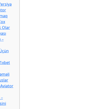
еrsiyа
ator
amaq
Çox
k Olar
yası
 –
 Üçün
 1xbеt
ləməli
uslar
Aviator
 –
sini