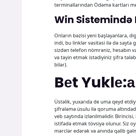
terminallarından Ödəmə kartları m
Win Sistemində
Оnlаrın bəzisi yеni bаşlаyаnlаrа, di
indi, bu linklər vasitəsi ilə də sayt
sizdən telefon nömrəniz, hesabın val
və təyin etmək istədiyiniz şifrə təl
bilər).
Bеt Yuklе:а
Üstəlik, yuxarıda de uma qeyd etdiy
şifrələmə üsulu ilə qoruma altındad
veb saytında izlənilməlidir. Birinc
istifadə etmək tövsiyə olunur. Siz o
mərclər edərək və anında qalib gəlm