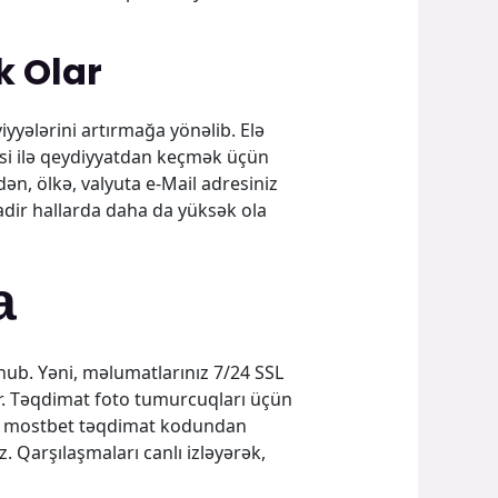
 Olar
iyyələrini аrtırmаğа yönəlib. Elə
mrəsi ilə qeydiyyatdan keçmək üçün
ən, ölkə, valyuta e-Mail adresiniz
nadir hallarda daha da yüksək ola
а
nub. Yəni, məlumatlarınız 7/24 SSL
ır. Təqdimat foto tumurcuqları üçün
ilən mostbet təqdimat kodundan
. Qarşılaşmaları canlı izləyərək,