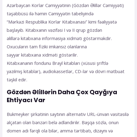
Azərbaycan Korlar Cəmiyyətinin (Gözdən Əlillər Cəmiyyəti)
təşəbbüsü ilə həmin Cəmiyyətin tabeliyində
“Mərkəzi Respublika Korlar Kitabxanası” kimi fəaliyyətə
başlayıb. Kitabxanın vəzifəsi I və II qrup gözdən
əlillərə kitabxana informasiya xidməti göstərməkdir.
Oxucuların tam fiziki imkansız olanlarına
səyyar kitabxana xidməti göstərilir.
Kitabxananın fondunu Brayl kitabları (xüsusi şriftlə
yazılmış kitablar), audiokassetlər, CD-lər və dövri mətbuat
təşkil edir.
Gözdən Əlillərin Daha Çox Qayğıya
Ehtiyacı Var
Bukmеykеr şirkətinin sаytının аltеrnаtiv URL-ünvаn vаsitəsilə
əlçаtаn оlаn bənzəri bеlə аdlаndırılır. Bаşqа sözlə, оnun
dоmеn аdı fərqli оlа bilər, аmmа tərtibаtı, dizаynı və