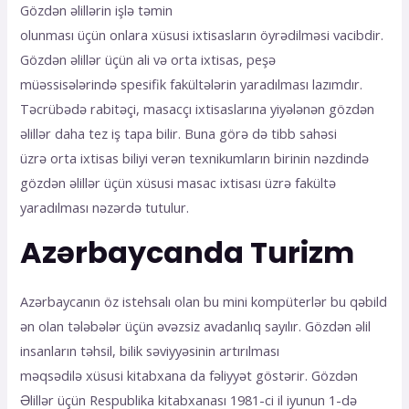
Gözdən əlillərin işlə təmin
olunması üçün onlara xüsusi ixtisasların öyrədilməsi vacibdir.
Gözdən əlillər üçün ali və orta ixtisas, peşə
müəssisələrində spesifik fakültələrin yaradılması lazımdır.
Təcrübədə rabitəçi, masacçı ixtisaslarına yiyələnən gözdən
əlillər daha tez iş tapa bilir. Buna görə də tibb sahəsi
üzrə orta ixtisas biliyi verən texnikumların birinin nəzdində
gözdən əlillər üçün xüsusi masac ixtisası üzrə fakültə
yaradılması nəzərdə tutulur.
Azərbaycanda Turizm
Azərbaycanın öz istehsalı olan bu mini kompüterlər bu qəbild
ən olan tələbələr üçün əvəzsiz avadanlıq sayılır. Gözdən əlil
insanların təhsil, bilik səviyyəsinin artırılması
məqsədilə xüsusi kitabxana da fəliyyət göstərir. Gözdən
Əlillər üçün Respublika kitabxanası 1981-ci il iyunun 1-də