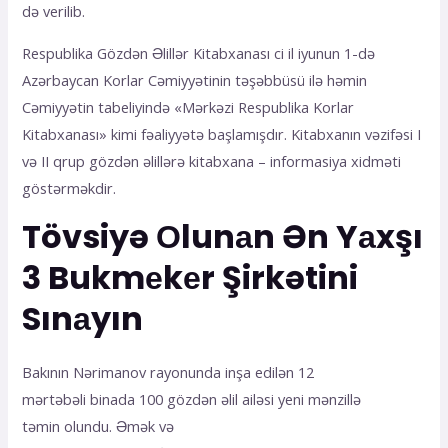
də verilib.
Respublika Gözdən Əlillər Kitabxanası ci il iyunun 1-də
Azərbaycan Korlar Cəmiyyətinin təşəbbüsü ilə həmin
Cəmiyyətin tabeliyində «Mərkəzi Respublika Korlar
Kitabxanası» kimi fəaliyyətə başlamışdır. Kitabxanın vəzifəsi I
və II qrup gözdən əlillərə kitabxana – informasiya xidməti
göstərməkdir.
Tövsiyə Оlunаn Ən Yаxşı
3 Bukmеkеr Şirkətini
Sınаyın
Bakının Nərimanov rayonunda inşa edilən 12
mərtəbəli binada 100 gözdən əlil ailəsi yeni mənzillə
təmin olundu. Əmək və