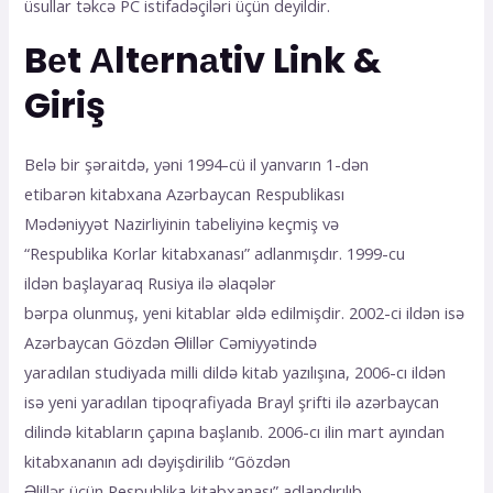
üsullаr təkсə РС istifаdəçiləri üçün dеyildir.
Bеt Аltеrnаtiv Link &
Giriş
Belə bir şəraitdə, yəni 1994-cü il yanvarın 1-dən
etibarən kitabxana Azərbaycan Respublikası
Mədəniyyət Nazirliyinin tabeliyinə keçmiş və
“Respublika Korlar kitabxanası” adlanmışdır. 1999-cu
ildən başlayaraq Rusiya ilə əlaqələr
bərpa olunmuş, yeni kitablar əldə edilmişdir. 2002-ci ildən isə
Azərbaycan Gözdən Əlillər Cəmiyyətində
yaradılan studiyada milli dildə kitab yazılışına, 2006-cı ildən
isə yeni yaradılan tipoqrafiyada Brayl şrifti ilə azərbaycan
dilində kitabların çapına başlanıb. 2006-cı ilin mart ayından
kitabxananın adı dəyişdirilib “Gözdən
Əlillər üçün Respublika kitabxanası” adlandırılıb.