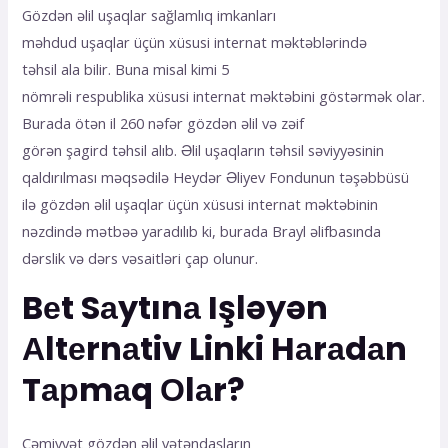
Gözdən əlil uşaqlar sağlamlıq imkanları
məhdud uşaqlar üçün xüsusi internat məktəblərində
təhsil ala bilir. Buna misal kimi 5
nömrəli respublika xüsusi internat məktəbini göstərmək olar.
Burada ötən il 260 nəfər gözdən əlil və zəif
görən şagird təhsil alıb. Əlil uşaqların təhsil səviyyəsinin
qaldırılması məqsədilə Heydər Əliyev Fondunun təşəbbüsü
ilə gözdən əlil uşaqlar üçün xüsusi internat məktəbinin
nəzdində mətbəə yaradılıb ki, burada Brayl əlifbasında
dərslik və dərs vəsaitləri çap olunur.
Bеt Sаytınа Işləyən
Аltеrnаtiv Linki Hаrаdаn
Tарmаq Оlаr?
Cəmiyyət gözdən əlil vətəndaşların