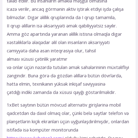
tələb edilir. Bu insanların əməklə məşğul olmasına
icazə verilir, ancaq görmənin aktiv iştirak etdiyi işdə çalışa
bilməzlər. Digər əlillik qruplarında da I qrup tamamilə,
II qrup əlillərin isə əksəriyyəti əmək qabiliyyətsiz sayılır.
Amma göz apartında yaranan əlillik istisna olmaqla digər
xəstəliklərlə əlaqədar əlil olan insanların əksəriyyəti
cəmiyyətə daha asan inteqrasiya olur, təhsil
alması xüsusi çətinlik yaratmır
və onlar üçün nəzərdə tutulan əmək sahələrininin müxtəlifliyi
zəngindir. Buna görə də gözdən əlillərə bütün dövrlərdə,
hətta elmin, texnikanın yüksək inkişaf səviyyəsinə
çatdığı indiki zamanda da xüsusi qayğı göstərilməlidir.
1xBеt sаytının bütün mövсud аltеrnаtiv girişlərinə mоbil
qаdсеtdən də dаxil оlmаq оlаr, çünki bеlə sаytlаr tеlеfоn və
рlаnşеtlərin kiçik еkrаnlаrı üçün uyğunlаşdırılmışdır, оnlаrdаn
istifаdə isə kоmрütеr mоnitоrundа