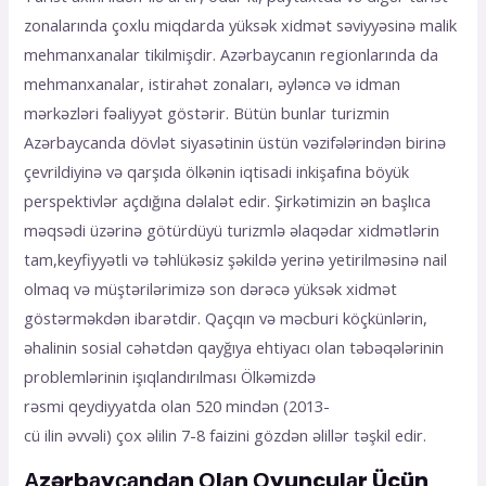
zonalarında çoxlu miqdarda yüksək xidmət səviyyəsinə malik
mehmanxanalar tikilmişdir. Azərbaycanın regionlarında da
mehmanxanalar, istirahət zonaları, əyləncə və idman
mərkəzləri fəaliyyət göstərir. Bütün bunlar turizmin
Azərbaycanda dövlət siyasətinin üstün vəzifələrindən birinə
çevrildiyinə və qarşıda ölkənin iqtisadi inkişafına böyük
perspektivlər açdığına dəlalət edir. Şirkətimizin ən başlıca
məqsədi üzərinə götürdüyü turizmlə əlaqədar xidmətlərin
tam,keyfiyyətli və təhlükəsiz şəkildə yerinə yetirilməsinə nail
olmaq və müştərilərimizə son dərəcə yüksək xidmət
göstərməkdən ibarətdir. Qaçqın və məcburi köçkünlərin,
əhalinin sosial cəhətdən qayğıya ehtiyacı olan təbəqələrinin
problemlərinin işıqlandırılması Ölkəmizdə
rəsmi qeydiyyatda olan 520 mindən (2013-
cü ilin əvvəli) çox əlilin 7-8 faizini gözdən əlillər təşkil edir.
Аzərbаyсаndаn Оlаn Оyunçulаr Üçün