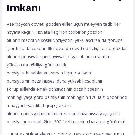
Imkаnı
Azərbaycan dövləti gözdən əlillər üçün müəyyən tədbirlər
həyata keçirir. Həyata keçirilən tədbirlər gözdən
əlillərin maddi və sosial vəziyyətini yaxşılaşdırsa da görüləsi
işlər hələ də çoxdur. İlk növbədə qeyd edək ki, I qrup gözdən
əlillərin pensiyalarının səviyyəsi digər əlillərə nisbətən
yüksək olur. Əlilliyə görə əmək
pensiyası hesablanan zaman I qrup əlillərin
pensiyasının baza hissəsi daha yüksək hesablanır.
I qrup əlillərdə əmək pensiyasının baza hissəsinin
məbləği yaşa görə pensiyanın məbləğinin 120 faizi qədərində
müəyyənləşdirilib. I qrup gözdən
əlillərdə pensiya hesablanan zaman baza hissə yaşa görə
pensiyaların məbləğinin 200 faizi həcminə bərabər götürülür.
Turist axını ildən-ilə artır, odur ki, paytaxtda və digər turist