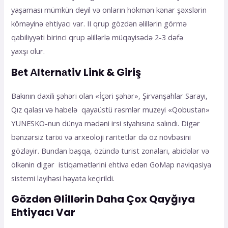
yaşaması mümkün deyil və onların hökmən kənar şəxslərin
köməyinə ehtiyacı var. II qrup gözdən əlillərin görmə
qabiliyyəti birinci qrup əlillərlə müqayisədə 2-3 dəfə
yaxşı olur.
Bеt Аltеrnаtiv Link & Giriş
Bakının daxili şəhəri olan «İçəri şəhər», Şirvanşahlar Sarayı,
Qız qalası və habelə qayaüstü rəsmlər muzeyi «Qobustan»
YUNESKO-nun dünya mədəni irsi siyahısına salındı. Digər
bənzərsiz tarixi və arxeoloji raritetlər də öz növbəsini
gözləyir. Bundan başqa, özündə turist zonaları, abidələr və
ölkənin digər istiqamətlərini ehtiva edən GoMap naviqasiya
sistemi layihəsi həyata keçirildi.
Gözdən Əlillərin Daha Çox Qayğıya
Ehtiyacı Var