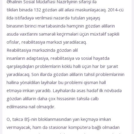
Əhalinin Sosial Müdafiəsi Nazirliyinin sifarişi ilə
tikilən binada 132 gözdən əlil ailəsi məskunlaşacaq. 2014-cü
ildə istifadəyə verilməsi nəzərdə tutulan yaşayış
binasının birinci mərtəbəsində həmçinin gözdən əlillərin
asudə vaxtlarını səmərəli keçirmələri üçün müxtəlif səpkili
ofislər, reabilitasiya mərkəzi yaradılacaq.
Reabilitasiya mərkəzində gözdən əlil
insanların adaptasiya, reabilitasiya və sosial həyatda
qarşılaşdıqları problemlərin köklü həlli üçün hər bir şərait
yaradılacaq. Son illərdə gözdən əlillərin təhsil problemlərinin
həllinə yönəldilən layihələr bu problemi qismən həll
etməyə imkan yaradıb. Layihələrdə əsas hədəf ilk növbədə
gözdən əlillərin daha çox hissəsinin təhsilə cəlb
edilməsinə nail olmaqdır.
О, təkсə BŞ-nin blоklаnmаsındаn yаn kеçməyə imkаn
vеrməyəсək, həm də stаsiоnаr kоmрütеrə bаğlı оlmаdаn