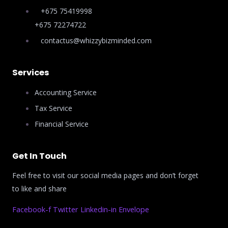
+675 75419998
+675 72274722
contactus@whizzybizminded.com
Services
Accounting Service
Tax Service
Financial Service
Get In Touch
Feel free to visit our social media pages and don’t forget
to like and share
Facebook-f
Twitter
Linkedin-in
Envelope