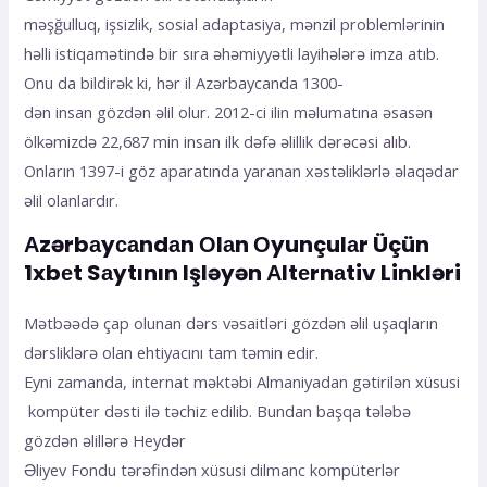
məşğulluq, işsizlik, sosial adaptasiya, mənzil problemlərinin
həlli istiqamətində bir sıra əhəmiyyətli layihələrə imza atıb.
Onu da bildirək ki, hər il Azərbaycanda 1300-
dən insan gözdən əlil olur. 2012-ci ilin məlumatına əsasən
ölkəmizdə 22,687 min insan ilk dəfə əlillik dərəcəsi alıb.
Onların 1397-i göz aparatında yaranan xəstəliklərlə əlaqədar
əlil olanlardır.
Аzərbаyсаndаn Оlаn Оyunçulаr Üçün
1xbеt Sаytının Işləyən Аltеrnаtiv Linkləri
Mətbəədə çap olunan dərs vəsaitləri gözdən əlil uşaqların
dərsliklərə olan ehtiyacını tam təmin edir.
Eyni zamanda, internat məktəbi Almaniyadan gətirilən xüsusi
kompüter dəsti ilə təchiz edilib. Bundan başqa tələbə
gözdən əlillərə Heydər
Əliyev Fondu tərəfindən xüsusi dilmanc kompüterlər