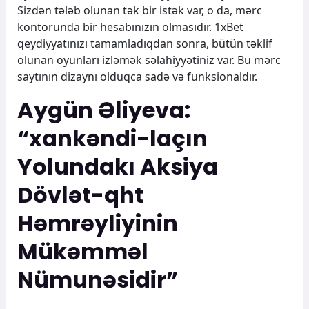
Sizdən tələb olunan tək bir istək var, o da, mərc
kontorunda bir hesabınızın olmasıdır. 1xBet
qeydiyyatınızı tamamladıqdan sonra, bütün təklif
olunan oyunları izləmək səlahiyyətiniz var. Bu mərc
saytının dizaynı olduqca sadə və funksionaldır.
Aygün Əliyeva:
“xankəndi-laçın
Yolundakı Aksiya
Dövlət-qht
Həmrəyliyinin
Mükəmməl
Nümunəsidir”