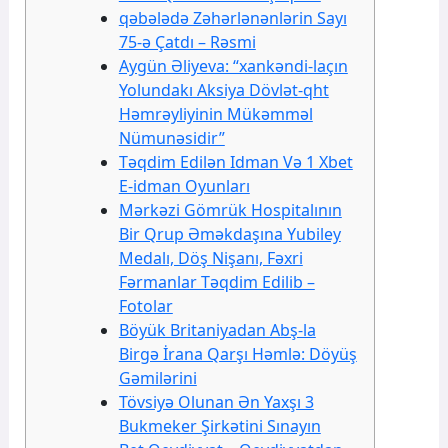
​qəbələdə Zəhərlənənlərin Sayı
75-ə Çatdı – Rəsmi
Aygün Əliyeva: “xankəndi-laçın
Yolundakı Aksiya Dövlət-qht
Həmrəyliyinin Mükəmməl
Nümunəsidir”
Təqdim Edilən Idman Və 1 Xbet
E-idman Oyunları
Mərkəzi Gömrük Hospitalının
Bir Qrup Əməkdaşına Yubiley
Medalı, Döş Nişanı, Fəxri
Fərmanlar Təqdim Edilib –
Fotolar
Böyük Britaniyadan Abş-la
Birgə İrana Qarşı Həmlə: Döyüş
Gəmilərini
Tövsiyə Olunan Ən Yaxşı 3
Bukmeker Şirkətini Sınayın