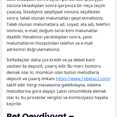
sözünə tıkladıqdan sonra qarşınıza bir neçə seçim
çıxacaq. İstədiyiniz qeydiyyat növünü seçdikdən
sonra, tələb olunan məlumatları qeyd etməlisiniz.
Tələb olunan məlumatlara ad, soyad, ata adı, telefon
nömrəsi, e-mail, doğum tarixi kimi məlumatlar
daxildir. Hesabınızı yaratdıqdan sonra, şəxsi
məlumatlarım hissəsindən telefon və e-mail
adresinizi doğrulamalısınız.
İstifadəçilər daha çox kredit və ya debet kartı
vasitəsi ilə depozit, çıxarış edir. Bu mərc kontoru
demək olar ki, mümkün olan bütün metodlarla
depozit və çıxarış imkanı
https://www.1xbetaz2.com/
təklif edir. Vergi məsələsinə gəldikdəysə, ödəmə
metodlarına görə dəyişir. Lakin ümumilikdə demək
olar ki, bu proseslər vergisiz və komissiyasız həyata
keçirilir.
Bet Qeydiyyat –