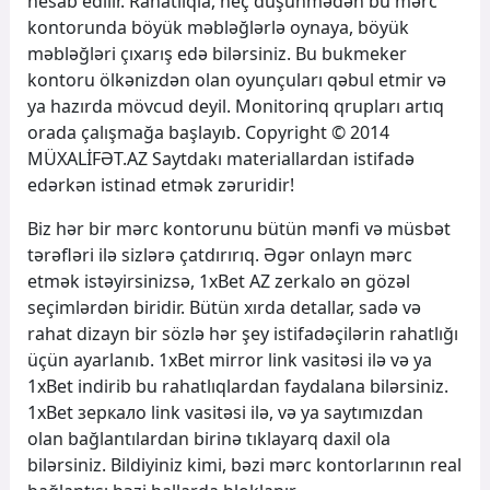
hesab edilir. Rahatlıqla, heç düşünmədən bu mərc
kontorunda böyük məbləğlərlə oynaya, böyük
məbləğləri çıxarış edə bilərsiniz. Bu bukmeker
kontoru ölkənizdən olan oyunçuları qəbul etmir və
ya hazırda mövcud deyil. Monitorinq qrupları artıq
orada çalışmağa başlayıb. Copyright © 2014
MÜXALİFƏT.AZ Saytdakı materiallardan istifadə
edərkən istinad etmək zəruridir!
Biz hər bir mərc kontorunu bütün mənfi və müsbət
tərəfləri ilə sizlərə çatdırırıq. Əgər onlayn mərc
etmək istəyirsinizsə, 1xBet AZ zerkalo ən gözəl
seçimlərdən biridir. Bütün xırda detallar, sadə və
rahat dizayn bir sözlə hər şey istifadəçilərin rahatlığı
üçün ayarlanıb. 1xBet mirror link vasitəsi ilə və ya
1xBet indirib bu rahatlıqlardan faydalana bilərsiniz.
1xBet зеркало link vasitəsi ilə, və ya saytımızdan
olan bağlantılardan birinə tıklayarq daxil ola
bilərsiniz. Bildiyiniz kimi, bəzi mərc kontorlarının real