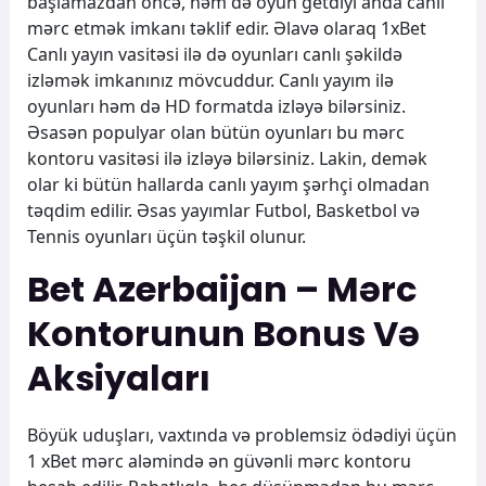
başlamazdan öncə, həm də oyun getdiyi anda canlı
mərc etmək imkanı təklif edir. Əlavə olaraq 1xBet
Canlı yayın vasitəsi ilə də oyunları canlı şəkildə
izləmək imkanınız mövcuddur. Canlı yayım ilə
oyunları həm də HD formatda izləyə bilərsiniz.
Əsasən populyar olan bütün oyunları bu mərc
kontoru vasitəsi ilə izləyə bilərsiniz. Lakin, demək
olar ki bütün hallarda canlı yayım şərhçi olmadan
təqdim edilir. Əsas yayımlar Futbol, Basketbol və
Tennis oyunları üçün təşkil olunur.
Bet Azerbaijan – Mərc
Kontorunun Bonus Və
Aksiyaları
Böyük uduşları, vaxtında və problemsiz ödədiyi üçün
1 xBet mərc aləmində ən güvənli mərc kontoru