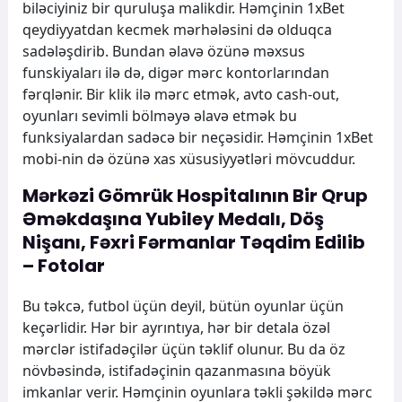
biləciyiniz bir quruluşa malikdir. Həmçinin 1xBet
qeydiyyatdan kecmek mərhələsini də olduqca
sadələşdirib. Bundan əlavə özünə məxsus
funskiyaları ilə də, digər mərc kontorlarından
fərqlənir. Bir klik ilə mərc etmək, avto cash-out,
oyunları sevimli bölməyə əlavə etmək bu
funksiyalardan sadəcə bir neçəsidir. Həmçinin 1xBet
mobi-nin də özünə xas xüsusiyyətləri mövcuddur.
Mərkəzi Gömrük Hospitalının Bir Qrup
Əməkdaşına Yubiley Medalı, Döş
Nişanı, Fəxri Fərmanlar Təqdim Edilib
– Fotolar
Bu təkcə, futbol üçün deyil, bütün oyunlar üçün
keçərlidir. Hər bir ayrıntıya, hər bir detala özəl
mərclər istifadəçilər üçün təklif olunur. Bu da öz
növbəsində, istifadəçinin qazanmasına böyük
imkanlar verir. Həmçinin oyunlara təkli şəkildə mərc