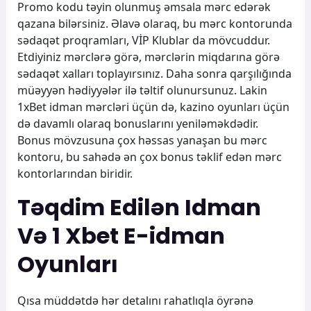
Promo kodu təyin olunmuş əmsala mərc edərək
qazana bilərsiniz. Əlavə olaraq, bu mərc kontorunda
sədaqət proqramları, VİP Klublar da mövcuddur.
Etdiyiniz mərclərə görə, mərclərin miqdarına görə
sədaqət xalları toplayırsınız. Daha sonra qarşılığında
müəyyən hədiyyələr ilə təltif olunursunuz. Lakin
1xBet idman mərcləri üçün də, kazino oyunları üçün
də davamlı olaraq bonuslarını yeniləməkdədir.
Bonus mövzusuna çox həssas yanaşan bu mərc
kontoru, bu sahədə ən çox bonus təklif edən mərc
kontorlarından biridir.
Təqdim Edilən Idman
Və 1 Xbet E-idman
Oyunları
Qısa müddətdə hər detalını rahatlıqla öyrənə