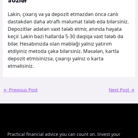
Sözlər
Lakin, çıxarış və ya depozit etməzdən öncə canlı
dəstəkdən daha ətraflı məlumat tələb edə bilərsiniz.
Depozitlər adətən vaxt tələb etmir, anında həyata
keçir. Lakin bəzi hallarda 5-30 dəqiqə vaxt tələb də
bilər. Hesabınızda olan məbləği yalnız yatırım
etdiyiniz metoda çəkə bilərsiniz. Məsələn, kartla
depozit etmisinizsə, çıxarışı yalnız o karta
etməlisiniz.
←
Previous Post
Next Post
→
Practical financial advice you can count on. Invest your