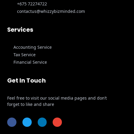
+675 72274722
contactus@whizzybizminded.com
Services
Accounting Service
Tax Service
Financial Service
Get In Touch
Feel free to visit our social media pages and don’t
forget to like and share
F
T
L
E
a
w
i
n
c
i
n
v
e
t
k
e