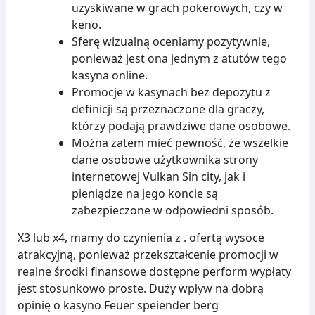
uzyskiwane w grach pokerowych, czy w
keno.
Sferę wizualną oceniamy pozytywnie,
ponieważ jest ona jednym z atutów tego
kasyna online.
Promocje w kasynach bez depozytu z
definicji są przeznaczone dla graczy,
którzy podają prawdziwe dane osobowe.
Można zatem mieć pewność, że wszelkie
dane osobowe użytkownika strony
internetowej Vulkan Sin city, jak i
pieniądze na jego koncie są
zabezpieczone w odpowiedni sposób.
X3 lub x4, mamy do czynienia z . ofertą wysoce
atrakcyjną, ponieważ przekształcenie promocji w
realne środki finansowe dostępne perform wypłaty
jest stosunkowo proste. Duży wpływ na dobrą
opinię o kasyno Feuer speiender berg