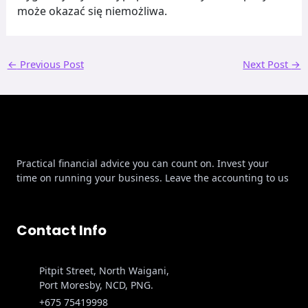
może okazać się niemożliwa.
←
Previous Post
Next Post
→
Practical financial advice you can count on. Invest your
time on running your business. Leave the accounting to us
Contact Info
Pitpit Street, North Waigani,
Port Moresby, NCD, PNG.
+675 75419998