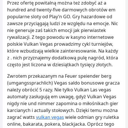
Przez ofertę powitalną można też zdobyć aż a
hundred and twenty-five darmowych obrotów em
popularne sloty od Play’n GO. Gry hazardowe od
zawsze przyciągają ludzi ze względu na emocje. Nic
nie generuje zaś takich emocji jak pierwiastek
rywalizacji. Z tego powodu w kasyno internetowe
polskie Vulkan Vegas prowadzimy cykl turniejów,
które wzbudzają wielkie zainteresowanie. Na każdy
z . nich przyznajemy dodatkową pulę nagród, która
często jest liczona w dziesiątkach tysięcy złotych.
Zwrotem przekazanym na Feuer speiender berg
(umgangssprachlich) Vegas saldo bonusowe gracza
należy obrócić 5 razy. Nie tylko Vulkan Las vegas
automaty zasługują em uwagę, gdyż Vulkan Vegas
nigdy nie und nimmer zapomina o miłośnikach gier
karcianych i actually stołowych. Dzięki temu można
zagrać watts
vulkan vegas
wiele odmian gry ruletka
online, bakarata, pokera, blackjacka. Oprócz tego