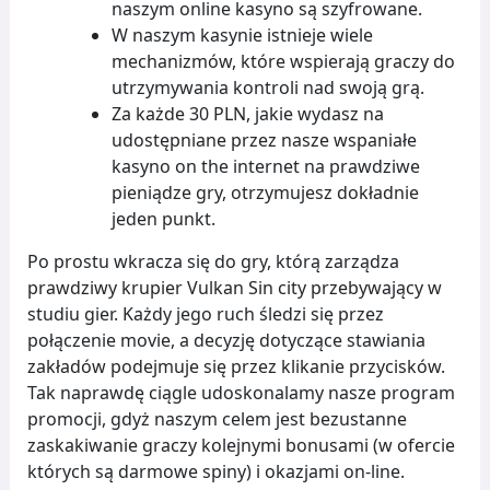
naszym online kasyno są szyfrowane.
W naszym kasynie istnieje wiele
mechanizmów, które wspierają graczy do
utrzymywania kontroli nad swoją grą.
Za każde 30 PLN, jakie wydasz na
udostępniane przez nasze wspaniałe
kasyno on the internet na prawdziwe
pieniądze gry, otrzymujesz dokładnie
jeden punkt.
Po prostu wkracza się do gry, którą zarządza
prawdziwy krupier Vulkan Sin city przebywający w
studiu gier. Każdy jego ruch śledzi się przez
połączenie movie, a decyzję dotyczące stawiania
zakładów podejmuje się przez klikanie przycisków.
Tak naprawdę ciągle udoskonalamy nasze program
promocji, gdyż naszym celem jest bezustanne
zaskakiwanie graczy kolejnymi bonusami (w ofercie
których są darmowe spiny) i okazjami on-line.