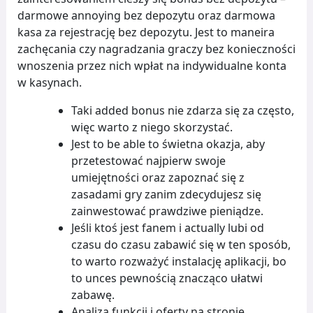
darmowe annoying bez depozytu oraz darmowa
kasa za rejestrację bez depozytu. Jest to maneira
zachęcania czy nagradzania graczy bez konieczności
wnoszenia przez nich wpłat na indywidualne konta
w kasynach.
Taki added bonus nie zdarza się za często,
więc warto z niego skorzystać.
Jest to be able to świetna okazja, aby
przetestować najpierw swoje
umiejętności oraz zapoznać się z
zasadami gry zanim zdecydujesz się
zainwestować prawdziwe pieniądze.
Jeśli ktoś jest fanem i actually lubi od
czasu do czasu zabawić się w ten sposób,
to warto rozważyć instalację aplikacji, bo
to unces pewnością znacząco ułatwi
zabawę.
Analiza funkcji i oferty na stronie