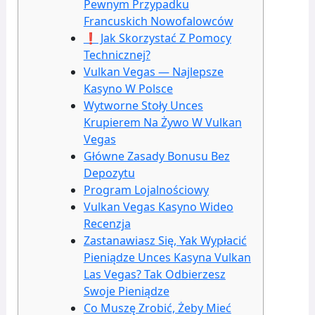
Pewnym Przypadku
Francuskich Nowofalowców
❗ Jak Skorzystać Z Pomocy
Technicznej?
Vulkan Vegas — Najlepsze
Kasyno W Polsce
Wytworne Stoły Unces
Krupierem Na Żywo W Vulkan
Vegas
Główne Zasady Bonusu Bez
Depozytu
Program Lojalnościowy
Vulkan Vegas Kasyno Wideo
Recenzja
Zastanawiasz Się, Yak Wypłacić
Pieniądze Unces Kasyna Vulkan
Las Vegas? Tak Odbierzesz
Swoje Pieniądze
Co Muszę Zrobić, Żeby Mieć