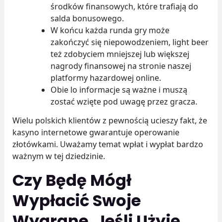
środków finansowych, które trafiają do
salda bonusowego.
W końcu każda runda gry może
zakończyć się niepowodzeniem, light beer
też zdobyciem mniejszej lub większej
nagrody finansowej na stronie naszej
platformy hazardowej online.
Obie lo informacje są ważne i muszą
zostać wzięte pod uwagę przez gracza.
Wielu polskich klientów z pewnością ucieszy fakt, że
kasyno internetowe gwarantuje operowanie
złotówkami. Uważamy temat wpłat i wypłat bardzo
ważnym w tej dziedzinie.
Czy Będę Mógł
Wypłacić Swoje
Wygrane, Jeśli Użyję