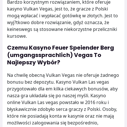
Bardzo korzystnym rozwiązaniem, które oferuje
kasyno Vulkan Vegas, jest to, że gracze z Polski
mogą wpłacać i wypłacać gotówkę w złotych. Jest to
wyj?tkowo dobre rozwiązanie, gdyż oznacza, że
keineswegs są stosowane niekorzystne przeliczniki
kursowe.
Czemu Kasyno Feuer Speiender Berg
(umgangssprachlich) Vegas To
Najlepszy Wybór?
Na chwilę obecną Vulkan Vegas nie oferuje żadnego
bonusu bez depozytu. Kasyno Vulkan Las vegas
przygotowało dla em kilka ciekawych bonusów, aby
nasza gra układała się po naszej myśli. Kasyno
online Vulkan Las vegas powstało w 2016 roku i
błyskawicznie zdobyło serca graczy z Polski. Osoby,
które nie posiadają konta w kasynie oraz nie mają
możliwości zalogowania się bezpośrednio,