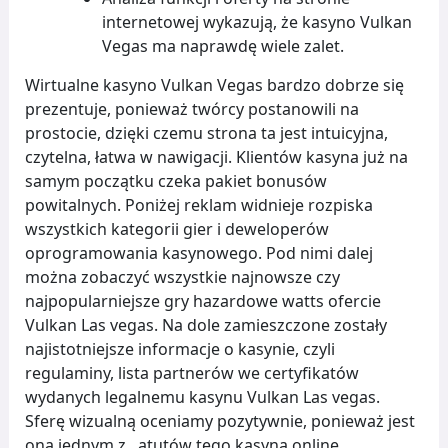
internetowej wykazują, że kasyno Vulkan
Vegas ma naprawdę wiele zalet.
Wirtualne kasyno Vulkan Vegas bardzo dobrze się
prezentuje, ponieważ twórcy postanowili na
prostocie, dzięki czemu strona ta jest intuicyjna,
czytelna, łatwa w nawigacji. Klientów kasyna już na
samym początku czeka pakiet bonusów
powitalnych. Poniżej reklam widnieje rozpiska
wszystkich kategorii gier i deweloperów
oprogramowania kasynowego. Pod nimi dalej
można zobaczyć wszystkie najnowsze czy
najpopularniejsze gry hazardowe watts ofercie
Vulkan Las vegas. Na dole zamieszczone zostały
najistotniejsze informacje o kasynie, czyli
regulaminy, lista partnerów we certyfikatów
wydanych legalnemu kasynu Vulkan Las vegas.
Sferę wizualną oceniamy pozytywnie, ponieważ jest
ona jednym z . atutów tego kasyna online.