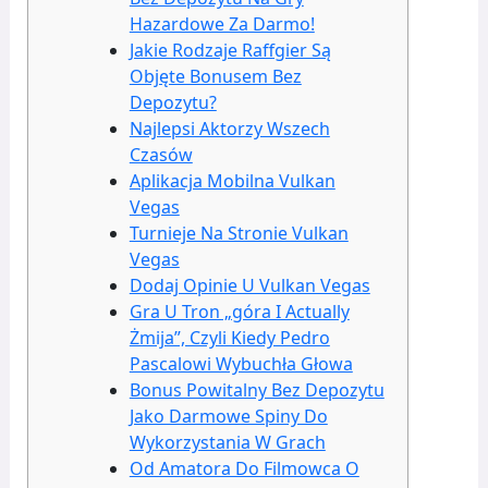
Hazardowe Za Darmo!
Jakie Rodzaje Raffgier Są
Objęte Bonusem Bez
Depozytu?
Najlepsi Aktorzy Wszech
Czasów
Aplikacja Mobilna Vulkan
Vegas
Turnieje Na Stronie Vulkan
Vegas
Dodaj Opinie U Vulkan Vegas
Gra U Tron „góra I Actually
Żmija”, Czyli Kiedy Pedro
Pascalowi Wybuchła Głowa
Bonus Powitalny Bez Depozytu
Jako Darmowe Spiny Do
Wykorzystania W Grach
Od Amatora Do Filmowca O