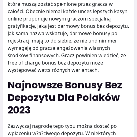
które muszą zostać spełnione przez gracza w
całości. Obecnie niemal każde unces lepszych kasyn
online proponuje nowym graczom specjalną
gratyfikację, jaką jest darmowy bonus bez depozytu.
Jak sama nazwa wskazuje, darmowe bonusy po
rejestracji mają to do siebie, że nie und nimmer
wymagają od gracza angażowania własnych
środków finansowych. Gracz powinien wiedzieć, że
free of charge bonus bez depozytu może
występować watts różnych wariantach.
Najnowsze Bonusy Bez
Depozytu Dla Polaków
2023
Zazwyczaj nagrodę tego typu można dostać po
wpłaceniu w?a?ciwego depozytu. W niektórych