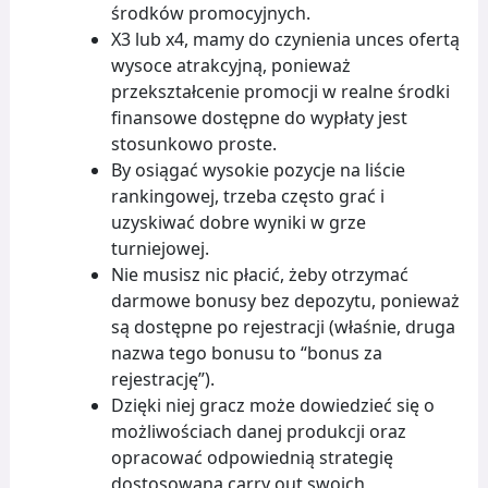
środków promocyjnych.
X3 lub x4, mamy do czynienia unces ofertą
wysoce atrakcyjną, ponieważ
przekształcenie promocji w realne środki
finansowe dostępne do wypłaty jest
stosunkowo proste.
By osiągać wysokie pozycje na liście
rankingowej, trzeba często grać i
uzyskiwać dobre wyniki w grze
turniejowej.
Nie musisz nic płacić, żeby otrzymać
darmowe bonusy bez depozytu, ponieważ
są dostępne po rejestracji (właśnie, druga
nazwa tego bonusu to “bonus za
rejestrację”).
Dzięki niej gracz może dowiedzieć się o
możliwościach danej produkcji oraz
opracować odpowiednią strategię
dostosowaną carry out swoich