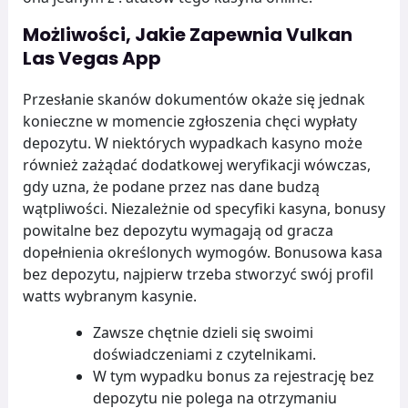
Możliwości, Jakie Zapewnia Vulkan
Las Vegas App
Przesłanie skanów dokumentów okaże się jednak
konieczne w momencie zgłoszenia chęci wypłaty
depozytu. W niektórych wypadkach kasyno może
również zażądać dodatkowej weryfikacji wówczas,
gdy uzna, że podane przez nas dane budzą
wątpliwości. Niezależnie od specyfiki kasyna, bonusy
powitalne bez depozytu wymagają od gracza
dopełnienia określonych wymogów. Bonusowa kasa
bez depozytu, najpierw trzeba stworzyć swój profil
watts wybranym kasynie.
Zawsze chętnie dzieli się swoimi
doświadczeniami z czytelnikami.
W tym wypadku bonus za rejestrację bez
depozytu nie polega na otrzymaniu