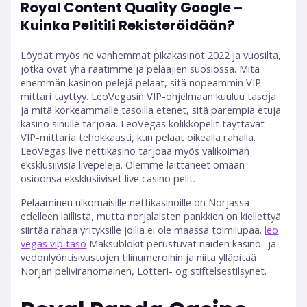
Royal Content Quality Google –
Kuinka Pelitili Rekisteröidään?
Löydät myös ne vanhemmat pikakasinot 2022 ja vuosilta,
jotka ovat yhä raatimme ja pelaajien suosiossa. Mitä
enemmän kasinon pelejä pelaat, sitä nopeammin VIP-
mittari täyttyy. LeoVegasin VIP-ohjelmaan kuuluu tasoja
ja mitä korkeammalle tasoilla etenet, sitä parempia etuja
kasino sinulle tarjoaa. LeoVegas kolikkopelit täyttävät
VIP-mittaria tehokkaasti, kun pelaat oikealla rahalla.
LeoVegas live nettikasino tarjoaa myös valikoiman
eksklusiivisia livepelejä. Olemme laittaneet omaan
osioonsa eksklusiiviset live casino pelit.
Pelaaminen ulkomaisille nettikasinoille on Norjassa
edelleen laillista, mutta norjalaisten pankkien on kiellettyä
siirtää rahaa yrityksille joilla ei ole maassa toimilupaa.
leo
vegas vip taso
Maksublokit perustuvat näiden kasino- ja
vedonlyöntisivustojen tilinumeroihin ja niitä ylläpitää
Norjan peliviranomainen, Lotteri- og stiftelsestilsynet.