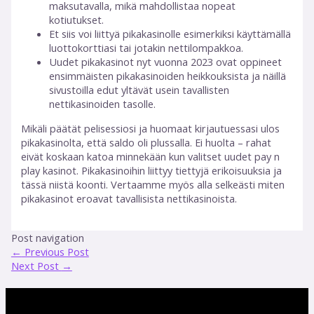
maksutavalla, mikä mahdollistaa nopeat
kotiutukset.
Et siis voi liittyä pikakasinolle esimerkiksi käyttämällä
luottokorttiasi tai jotakin nettilompakkoa.
Uudet pikakasinot nyt vuonna 2023 ovat oppineet
ensimmäisten pikakasinoiden heikkouksista ja näillä
sivustoilla edut yltävät usein tavallisten
nettikasinoiden tasolle.
Mikäli päätät pelisessiosi ja huomaat kirjautuessasi ulos
pikakasinolta, että saldo oli plussalla. Ei huolta – rahat
eivät koskaan katoa minnekään kun valitset uudet pay n
play kasinot. Pikakasinoihin liittyy tiettyjä erikoisuuksia ja
tässä niistä koonti. Vertaamme myös alla selkeästi miten
pikakasinot eroavat tavallisista nettikasinoista.
Post navigation
←
Previous Post
Next Post
→