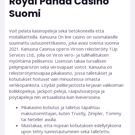
Royal Panda Casino
Suomi
Voit pelata kasinopelejä sekä tietokoneella että
mobiililaitteilla. Kanuuna On line casino on suomalaisille
suunnattu uutuusnettikasino, joka avasi ovensa vuonna
2021. Kanuuna Casinoa operoi Viroon rekisteröity 1Up
Services Ltd., jolla on Viron vero- ja tullihallituksen
myöntämä pelilisenssi. Lisenssin takaa turvallisen
peliympäristön sekä verovapaat voitot. Kanuuna on
rekisterötymisvapaa pikakasino, jossa talletukset ja
kotiutukset hoituvat vain minuuteissa omasta
verkkopankista. Löydät pelikirjastosta kirjavan valikoiman
kolikkopelejä, jackpot-pelejä, raaputusarpoja ja
pöytäpelejä niin virtuaalisina kuin liveversioina.
Pikakasino kotiutus ja talletus tapahtuu
maksutoimittajan, kuten Trustly, Zimpler, Tommy
tai Neteller avulla.
Muistakaa, että nopean kotiutuksen edellytyksenä
upon tehty tunnistautuminen sekä talletettu