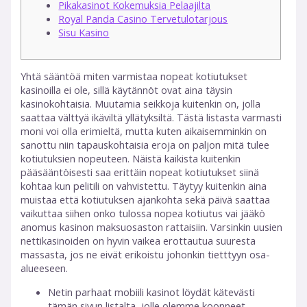
Pikakasinot Kokemuksia Pelaajilta
Royal Panda Casino Tervetulotarjous
Sisu Kasino
Yhtä sääntöä miten varmistaa nopeat kotiutukset
kasinoilla ei ole, sillä käytännöt ovat aina täysin
kasinokohtaisia. Muutamia seikkoja kuitenkin on, jolla
saattaa välttyä ikäviltä yllätyksiltä. Tästä listasta varmasti
moni voi olla erimieltä, mutta kuten aikaisemminkin on
sanottu niin tapauskohtaisia eroja on paljon mitä tulee
kotiutuksien nopeuteen. Näistä kaikista kuitenkin
pääsääntöisesti saa erittäin nopeat kotiutukset siinä
kohtaa kun pelitili on vahvistettu. Täytyy kuitenkin aina
muistaa että kotiutuksen ajankohta sekä päivä saattaa
vaikuttaa siihen onko tulossa nopea kotiutus vai jääkö
anomus kasinon maksuosaston rattaisiin. Varsinkin uusien
nettikasinoiden on hyvin vaikea erottautua suuresta
massasta, jos ne eivät erikoistu johonkin tietttyyn osa-
alueeseen.
Netin parhaat mobiili kasinot löydät kätevästi
tämän sivun listalta, jolle olemme koonneet