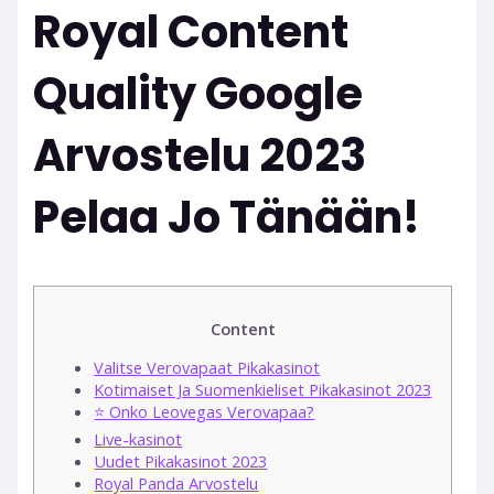
Royal Content
Quality Google
Arvostelu 2023
Pelaa Jo Tänään!
Content
Valitse Verovapaat Pikakasinot
Kotimaiset Ja Suomenkieliset Pikakasinot 2023
⭐ Onko Leovegas Verovapaa?
Live-kasinot
Uudet Pikakasinot 2023
Royal Panda Arvostelu