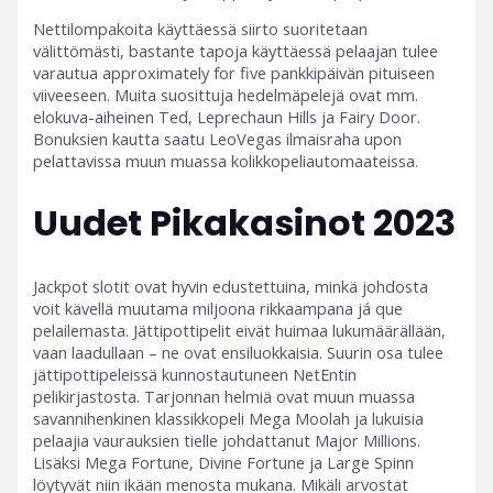
Nettilompakoita käyttäessä siirto suoritetaan
välittömästi, bastante tapoja käyttäessä pelaajan tulee
varautua approximately for five pankkipäivän pituiseen
viiveeseen. Muita suosittuja hedelmäpelejä ovat mm.
elokuva-aiheinen Ted, Leprechaun Hills ja Fairy Door.
Bonuksien kautta saatu LeoVegas ilmaisraha upon
pelattavissa muun muassa kolikkopeliautomaateissa.
Uudet Pikakasinot 2023
Jackpot slotit ovat hyvin edustettuina, minkä johdosta
voit kävellä muutama miljoona rikkaampana já que
pelailemasta. Jättipottipelit eivät huimaa lukumäärällään,
vaan laadullaan – ne ovat ensiluokkaisia. Suurin osa tulee
jättipottipeleissä kunnostautuneen NetEntin
pelikirjastosta. Tarjonnan helmiä ovat muun muassa
savannihenkinen klassikkopeli Mega Moolah ja lukuisia
pelaajia vaurauksien tielle johdattanut Major Millions.
Lisäksi Mega Fortune, Divine Fortune ja Large Spinn
löytyvät niin ikään menosta mukana. Mikäli arvostat