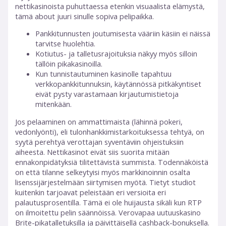
nettikasinoista puhuttaessa etenkin visuaalista elämystä,
tämä about juuri sinulle sopiva pelipaikka.
Pankkitunnusten joutumisesta vääriin käsiin ei näissä
tarvitse huolehtia.
Kotiutus- ja talletusrajoituksia näkyy myös silloin
tällöin pikakasinoilla.
Kun tunnistautuminen kasinolle tapahtuu
verkkopankkitunnuksin, käytännössä pitkäkyntiset
eivät pysty varastamaan kirjautumistietoja
mitenkään.
Jos pelaaminen on ammattimaista (lähinnä pokeri,
vedonlyönti), eli tulonhankkimistarkoituksessa tehtyä, on
syytä perehtyä verottajan syventäviin ohjeistuksiin
aiheesta. Nettikasinot eivät siis suorita mitään
ennakonpidätyksiä tilitettävistä summista. Todennäköistä
on että tilanne selkeytyisi myös markkinoinnin osalta
lisenssijärjestelmään siirtymisen myötä. Tietyt studiot
kuitenkin tarjoavat peleistään eri versioita eri
palautusprosentilla. Tämä ei ole huijausta sikäli kun RTP
on ilmoitettu pelin säännöissä. Verovapaa uutuuskasino
Brite-pikatalletuksilla ja päivittäisellä cashback-bonuksella.