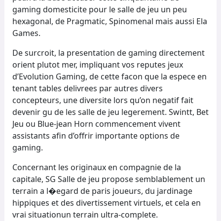
gaming domesticite pour le salle de jeu un peu
hexagonal, de Pragmatic, Spinomenal mais aussi Ela
Games.
De surcroit, la presentation de gaming directement
orient plutot mer, impliquant vos reputes jeux
d’Evolution Gaming, de cette facon que la espece en
tenant tables delivrees par autres divers
concepteurs, une diversite lors qu’on negatif fait
devenir gu de les salle de jeu legerement. Swintt, Bet
Jeu ou Blue-jean Horn commencement vivent
assistants afin d’offrir importante options de
gaming.
Concernant les originaux en compagnie de la
capitale, SG Salle de jeu propose semblablement un
terrain a l�egard de paris joueurs, du jardinage
hippiques et des divertissement virtuels, et cela en
vrai situationun terrain ultra-complete.