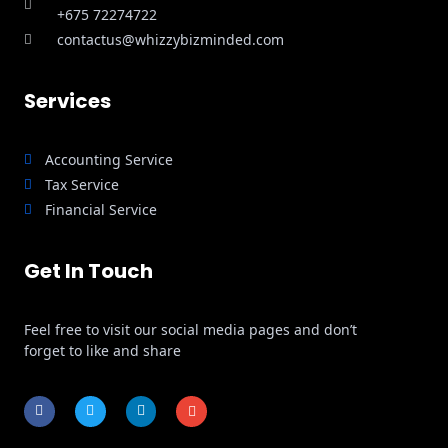
+675 72274722
contactus@whizzybizminded.com
Services
Accounting Service
Tax Service
Financial Service
Get In Touch
Feel free to visit our social media pages and don’t
forget to like and share
F
T
L
E
a
w
i
n
c
i
n
v
e
t
k
e