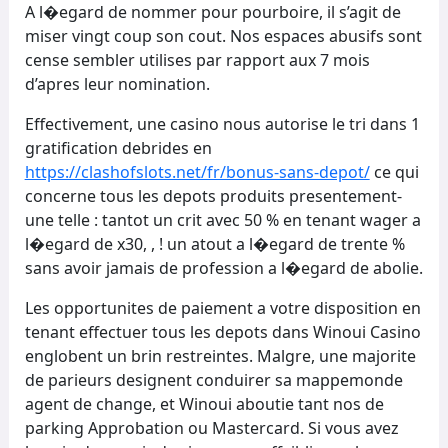
A l�egard de nommer pour pourboire, il s’agit de
miser vingt coup son cout. Nos espaces abusifs sont
cense sembler utilises par rapport aux 7 mois
d’apres leur nomination.
Effectivement, une casino nous autorise le tri dans 1
gratification debrides en
https://clashofslots.net/fr/bonus-sans-depot/
ce qui
concerne tous les depots produits presentement-
une telle : tantot un crit avec 50 % en tenant wager a
l�egard de x30, , ! un atout a l�egard de trente %
sans avoir jamais de profession a l�egard de abolie.
Les opportunites de paiement a votre disposition en
tenant effectuer tous les depots dans Winoui Casino
englobent un brin restreintes. Malgre, une majorite
de parieurs designent conduirer sa mappemonde
agent de change, et Winoui aboutie tant nos de
parking Approbation ou Mastercard. Si vous avez