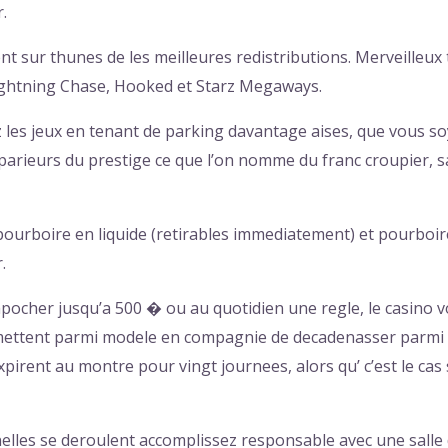
.
nt sur thunes de les meilleures redistributions. Merveilleux 
Lightning Chase, Hooked et Starz Megaways.
z les jeux en tenant de parking davantage aises, que vous so
parieurs du prestige ce que l’on nomme du franc croupier, 
ourboire en liquide (retirables immediatement) et pourboire
.
ocher jusqu’a 500 � ou au quotidien une regle, le casino v
ettent parmi modele en compagnie de decadenasser parmi r
xpirent au montre pour vingt journees, alors qu’ c’est le cas
nelles se deroulent accomplissez responsable avec une salle