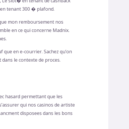
, Le slot� en tenant de cashback
 en tenant 300 � plafond.
uf que mon remboursement nos
mble en ce qui concerne Madnix.
es.
uf que en e-courrier. Sachez qu’on
 dans le contexte de proces.
vec hasard permettant que les
’assurer qui nos casinos de artiste
inancment disposees dans les bons