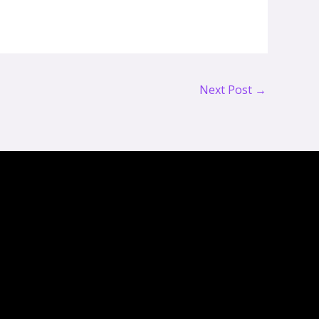
Next Post
→