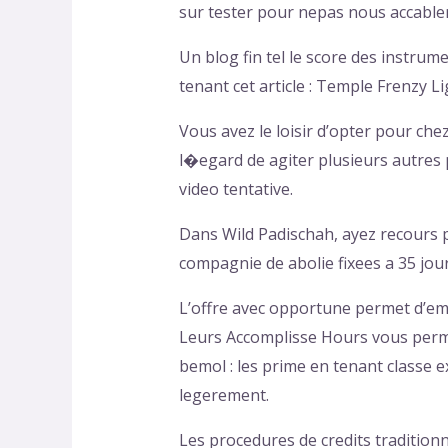
sur tester pour nepas nous accabler
Un blog fin tel le score des instrume
tenant cet article : Temple Frenzy 
Vous avez le loisir d’opter pour che
l�egard de agiter plusieurs autres 
video tentative.
Dans Wild Padischah, ayez recours p
compagnie de abolie fixees a 35 jour
L’offre avec opportune permet d’emp
Leurs Accomplisse Hours vous perm
bemol : les prime en tenant classe e
legerement.
Les procedures de credits tradition