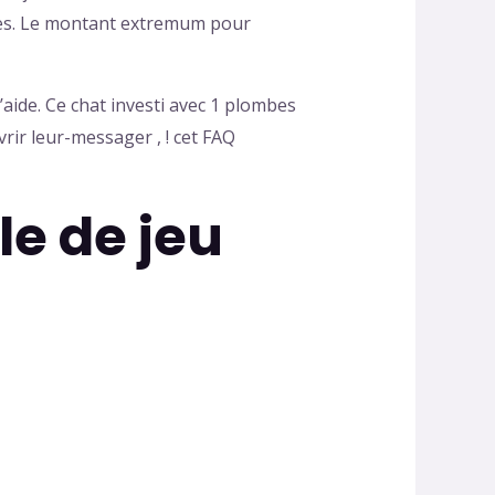
ies. Le montant extremum pour
’aide. Ce chat investi avec 1 plombes
rir leur-messager , ! cet FAQ
le de jeu