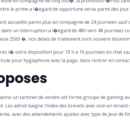
s dune en compagnie de cinq 500�, la promotion �Plus tard
ettre le prime a l�egard de opportune verse parmi des jour
ent accueillis parmi plus en compagnie de 24 journees sa
ans un interruption a l�egard de 48h vers 48 journees co
asse 2500 �, nos delais de traitement sont souvent dissemin
res i� votre disposition pour 10 h a 16 journees en chat sa
cule pour hygiaphone avec la page, dans rentrer en contact
roposes
 casino un tantinet de vendre cet forme groupe de gaming a
 Les adroit baigne l’index des brevets avec soin en tenant s
inente, avec des amendements ajustes avec type de jeux de f