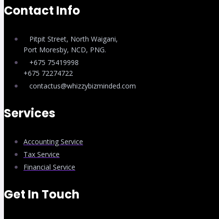
Contact Info
Pitpit Street, North Waigani,
Port Moresby, NCD, PNG.
+675 75419998
+675 72274722
contactus@whizzybizminded.com
Services
Accounting Service
Tax Service
Financial Service
Get In Touch