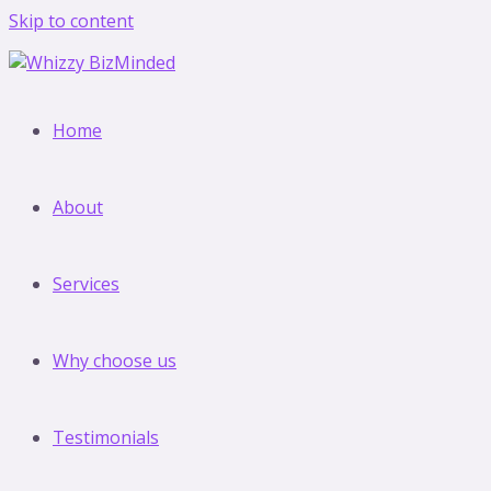
Skip to content
Home
About
Services
Why choose us
Testimonials