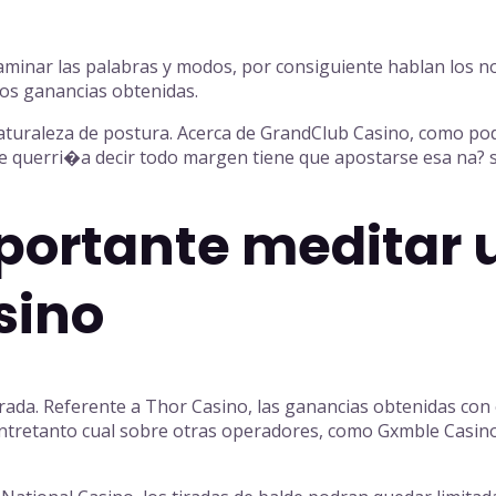
examinar las palabras y modos, por consiguiente hablan los 
los ganancias obtenidas.
turaleza de postura. Acerca de GrandClub Casino, como pod
ue querri�a decir todo margen tiene que apostarse esa na? s
portante meditar 
sino
ada. Referente a Thor Casino, las ganancias obtenidas con 
ntretanto cual sobre otras operadores, como Gxmble Casino, 