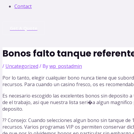
Contact
Get A Quote
Bonos falto tanque referente
/
Uncategorized
/ By
wp_postadmin
Por lo tanto, elegir cualquier bono nunca tiene que subord
recursos. Para cuando un casino fresco, os es recomendabl
Es necesario escogido las excelentes bonos sin deposito a 
de el trabajo, asi que nuestra lista seri�a algun magnifi
deposito.
?? Consejo: Cuando selecciones algun bono sin tanque de 
recursos. Varios programas VIP os permiten conservar dich
de que nos lo olvidemos bonos en particular sin embargo e