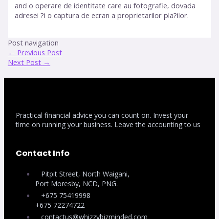
and o operare de identitate care au fotografie, dovada
adresei ?i o captura de ecran a proprietarilor pla?ilor.
Post navigation
←
Previous Post
Next Post
→
Practical financial advice you can count on. Invest your
time on running your business. Leave the accounting to us
Contact Info
Pitpit Street, North Waigani,
Port Moresby, NCD, PNG.
+675 75419998
+675 72274722
contactus@whizzybizminded.com