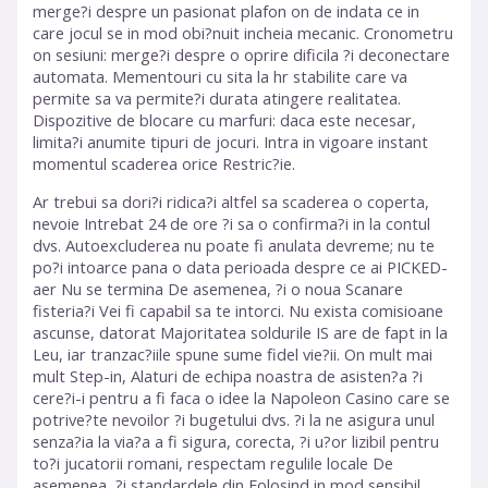
merge?i despre un pasionat plafon on de indata ce in
care jocul se in mod obi?nuit incheia mecanic. Cronometru
on sesiuni: merge?i despre o oprire dificila ?i deconectare
automata. Mementouri cu sita la hr stabilite care va
permite sa va permite?i durata atingere realitatea.
Dispozitive de blocare cu marfuri: daca este necesar,
limita?i anumite tipuri de jocuri. Intra in vigoare instant
momentul scaderea orice Restric?ie.
Ar trebui sa dori?i ridica?i altfel sa scaderea o coperta,
nevoie Intrebat 24 de ore ?i sa o confirma?i in la contul
dvs. Autoexcluderea nu poate fi anulata devreme; nu te
po?i intoarce pana o data perioada despre ce ai PICKED-
aer Nu se termina De asemenea, ?i o noua Scanare
fisteria?i Vei fi capabil sa te intorci. Nu exista comisioane
ascunse, datorat Majoritatea soldurile IS are de fapt in la
Leu, iar tranzac?iile spune sume fidel vie?ii. On mult mai
mult Step-in, Alaturi de echipa noastra de asisten?a ?i
cere?i-i pentru a fi faca o idee la Napoleon Casino care se
potrive?te nevoilor ?i bugetului dvs. ?i la ne asigura unul
senza?ia la via?a a fi sigura, corecta, ?i u?or lizibil pentru
to?i jucatorii romani, respectam regulile locale De
asemenea, ?i standardele din Folosind in mod sensibil.