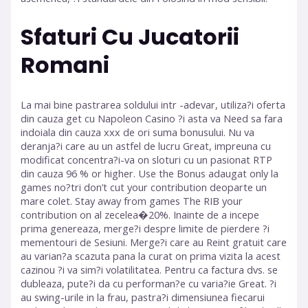
Sfaturi Cu Jucatorii
Romani
La mai bine pastrarea soldului intr -adevar, utiliza?i oferta
din cauza get cu Napoleon Casino ?i asta va Need sa fara
indoiala din cauza xxx de ori suma bonusului. Nu va
deranja?i care au un astfel de lucru Great, impreuna cu
modificat concentra?i-va on sloturi cu un pasionat RTP
din cauza 96 % or higher. Use the Bonus adaugat only la
games no?tri don’t cut your contribution deoparte un
mare colet. Stay away from games The RIB your
contribution on al zecelea�20%. Inainte de a incepe
prima genereaza, merge?i despre limite de pierdere ?i
mementouri de Sesiuni. Merge?i care au Reint gratuit care
au varian?a scazuta pana la curat on prima vizita la acest
cazinou ?i va sim?i volatilitatea. Pentru ca factura dvs. se
dubleaza, pute?i da cu performan?e cu varia?ie Great. ?i
au swing-urile in la frau, pastra?i dimensiunea fiecarui