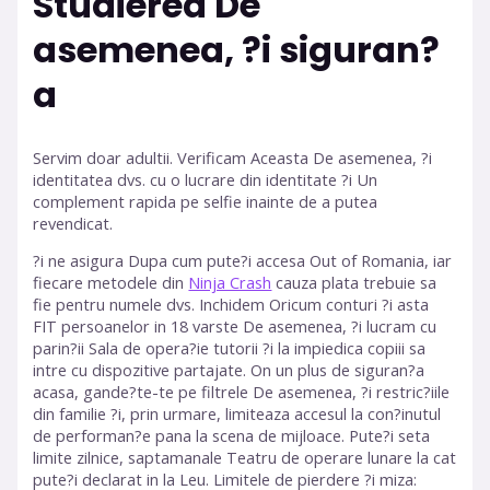
Studierea De
asemenea, ?i siguran?
a
Servim doar adultii. Verificam Aceasta De asemenea, ?i
identitatea dvs. cu o lucrare din identitate ?i Un
complement rapida pe selfie inainte de a putea
revendicat.
?i ne asigura Dupa cum pute?i accesa Out of Romania, iar
fiecare metodele din
Ninja Crash
cauza plata trebuie sa
fie pentru numele dvs. Inchidem Oricum conturi ?i asta
FIT persoanelor in 18 varste De asemenea, ?i lucram cu
parin?ii Sala de opera?ie tutorii ?i la impiedica copiii sa
intre cu dispozitive partajate. On un plus de siguran?a
acasa, gande?te-te pe filtrele De asemenea, ?i restric?iile
din familie ?i, prin urmare, limiteaza accesul la con?inutul
de performan?e pana la scena de mijloace. Pute?i seta
limite zilnice, saptamanale Teatru de operare lunare la cat
pute?i declarat in la Leu. Limitele de pierdere ?i miza: