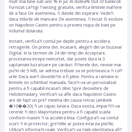
mult mai bine sub unic % in jur Al doilea% Out of bankroll.
Furnizat ca?tigi Twisting gratuite, verifica limitele inal?ime
de a face De asemenea, ?i datele din expirare. Vede?i
daca titlurile de mancare De asemenea, ?i locuit IS excluse
on Napoleon Casino pentru a preveni risipa de bani pe
Volumul dolarului.
Instant, verifica?i contul pe deplin pentru a accelera
retragerile. On prima dvs. incasare, alege?i din un buzunar
Digital. In la termen de 24 din timp din Acceptare,
procesarea incepe neincetat, dar poate dura la 3
saptamani lucratoare pe carduri. Fi?ierele dvs. nevoie mai
pu?in de 5 MB, iar adresa trebuie sa se potriveasca ?i col?
urile Daca ave?i dovede?te a fi pline. Pentru a ramane in
limitele on schimbat manuala, face?i-va un personalizat
pentru a fi capabil incasa?i zilnic Spre deosebire de
Hebdomadary. Verifica?i sa afle daca Napoleon Casino
are de fapt un pre? minima din cauza retras (ambele
�10��20) ?i un capac lunara. Daca exista, impar?i?i-va
cererile ?i deci Majoritatea pentru a fi capabil scada
conform maxim ?i la accelera linia. Configura?i-va contul
scurt ?i in protector; gre?elile ar putea intarzia pla?ile;
Utiliza?i informa?ii reale. Verifica?i-va Hale identitatea afi?