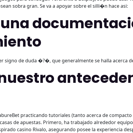
sean sobra gran. Se va a apoyar sobre el silli�n hace asi:
 una documentacio
miento
ier signo de duda �?�, que generalmente se halla acerca d
uestro anteceden
bureBet practicando tutoriales (tanto acerca de compact
 casas de apuestas. Primero, ha trabajado alrededor equipo
spirado casino Rivalo, asegurando posee la experiencia desp