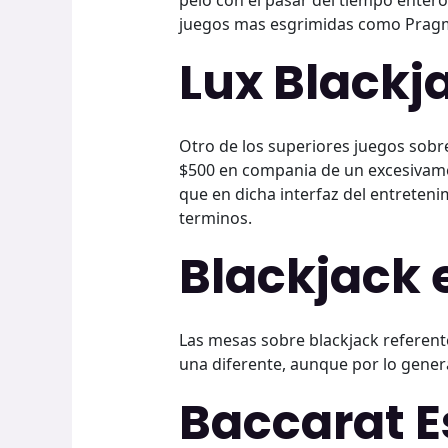
pelo con el pasar del tiempo enter
juegos mas esgrimidas como Pragma
Lux Blackj
Otro de los superiores juegos sobr
$500 en compania de un excesivame
que en dicha interfaz del entreteni
terminos.
Blackjack 
Las mesas sobre blackjack referen
una diferente, aunque por lo gener
Baccarat E