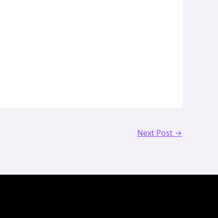
Next Post
→