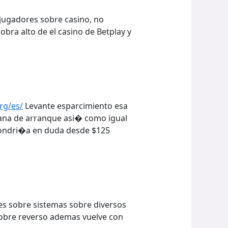
 jugadores sobre casino, no
obra alto de el casino de Betplay y
rg/es/
Levante esparcimiento esa
plana de arranque asi� como igual
 pondri�a en duda desde $125
s sobre sistemas sobre diversos
 sobre reverso ademas vuelve con