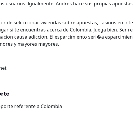
los usuarios. Igualmente, Andres hace sus propias apuestas
r de seleccionar viviendas sobre apuestas, casinos en inter
ar si te encuentras acerca de Colombia. Juega bien. Ser r
acion causa adiccion. El esparcimiento seri�a esparcimient
enores y mayores mayores.
net
orte
eporte referente a Colombia