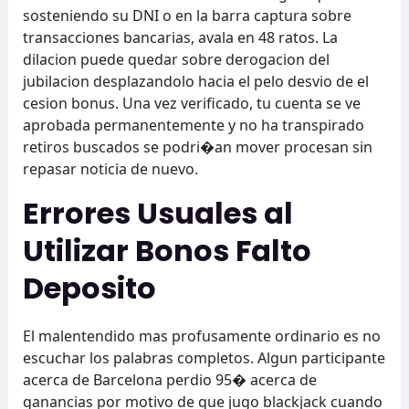
sosteniendo su DNI o en la barra captura sobre
transacciones bancarias, avala en 48 ratos. La
dilacion puede quedar sobre derogacion del
jubilacion desplazandolo hacia el pelo desvio de el
cesion bonus. Una vez verificado, tu cuenta se ve
aprobada permanentemente y no ha transpirado
retiros buscados se podri�an mover procesan sin
repasar noticia de nuevo.
Errores Usuales al
Utilizar Bonos Falto
Deposito
El malentendido mas profusamente ordinario es no
escuchar los palabras completos. Algun participante
acerca de Barcelona perdio 95� acerca de
ganancias por motivo de que jugo blackjack cuando