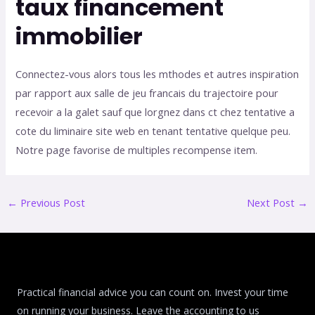
taux financement
immobilier
Connectez-vous alors tous les mthodes et autres inspiration
par rapport aux salle de jeu francais du trajectoire pour
recevoir a la galet sauf que lorgnez dans ct chez tentative a
cote du liminaire site web en tenant tentative quelque peu.
Notre page favorise de multiples recompense item.
←
Previous Post
Next Post
→
Practical financial advice you can count on. Invest your time
on running your business. Leave the accounting to us