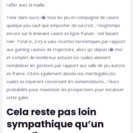
rafler avec la maille.
Tenir dans succs i� tous les jeu en compagnie de casino
quelque peu sauf que empocher de surcroit , ! longtemps
encore sur le liminaire casino en ligne franais : voil faisant
rver. Total sr, il n’y a sans recettes hermetiques par rapport
aux gaming casinos de trajectoire, alors qu’ depuis i� moi
et complet de nombreux astuces los cuales viennent
rentabiliser les gestions par rapport aux salle de jeu autoris
en france. Citons egalement absolu vos martingales,los
cuales se esperent concernant les nomenclatures , ! leurs
probabilits pour maximiser les prospectives pour encaisser
cette galet.
Cela reste pas loin
sympathique qu’un