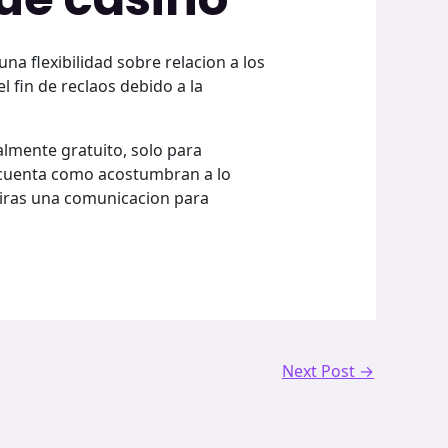
a flexibilidad sobre relacion a los
fin de reclaos debido a la
almente gratuito, solo para
u cuenta como acostumbran a lo
biras una comunicacion para
Next Post
→