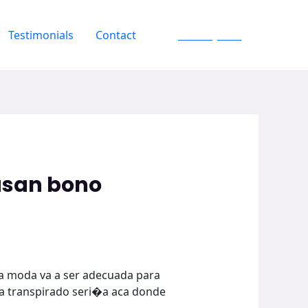
Testimonials
Contact
Get A Quote
 usan bono
sta moda va a ser adecuada para
o ha transpirado seri�a aca donde