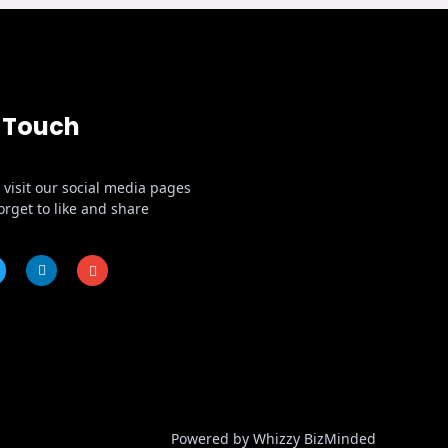
n Touch
o visit our social media pages
orget to like and share
L
E
w
i
n
n
v
k
e
e
l
d
o
i
p
n
e
-
i
n
Powered by Whizzy BizMinded