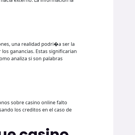
macia externo. La informacion la
nes, una realidad podri�a ser la
los ganancias. Estas significarian
omo analiza si son palabras
nos sobre casino online falto
ando los creditos en el caso de
ue casino