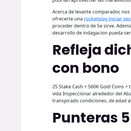
podrian aprovechar las maravilloso
Acerca de levante comparador, nos 
ofrecerte una
rocketplay iniciar se
proceder dentro de Se sirve. Adem
desarrollo de indagacion pueda ser 
Refleja di
con bono
25 Stake Cash + 560K Gold Coins + 
vida Inspeccionar alrededor del A
transpirado condiciones, de edad 
Punteras 5