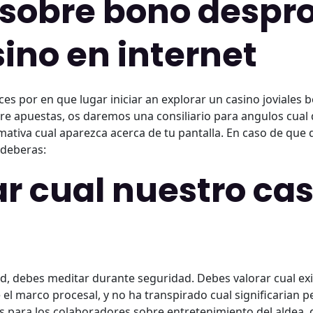
sobre bono despro
ino en internet
s por en que lugar iniciar an explorar un casino joviales b
re apuestas, os daremos una consiliario para angulos cual 
lamativa cual aparezca acerca de tu pantalla. En caso de qu
 deberas:
ar cual nuestro ca
d, debes meditar durante seguridad. Debes valorar cual exi
el marco procesal, y no ha transpirado cual significarian pe
s para los colaboradores sobre entretenimiento del aldea, 