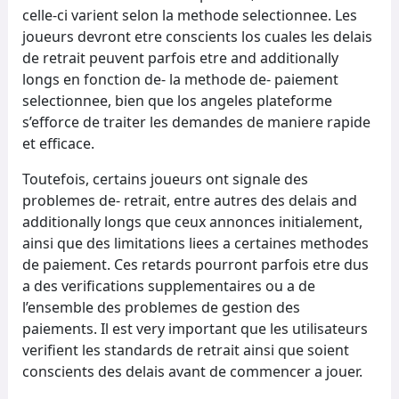
celle-ci varient selon la methode selectionnee. Les
joueurs devront etre conscients los cuales les delais
de retrait peuvent parfois etre and additionally
longs en fonction de- la methode de- paiement
selectionnee, bien que los angeles plateforme
s’efforce de traiter les demandes de maniere rapide
et efficace.
Toutefois, certains joueurs ont signale des
problemes de- retrait, entre autres des delais and
additionally longs que ceux annonces initialement,
ainsi que des limitations liees a certaines methodes
de paiement. Ces retards pourront parfois etre dus
a des verifications supplementaires ou a de
l’ensemble des problemes de gestion des
paiements. Il est very important que les utilisateurs
verifient les standards de retrait ainsi que soient
conscients des delais avant de commencer a jouer.