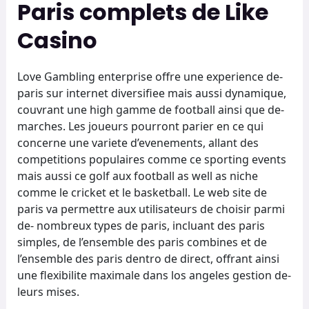
Paris complets de Like
Casino
Love Gambling enterprise offre une experience de-
paris sur internet diversifiee mais aussi dynamique,
couvrant une high gamme de football ainsi que de-
marches. Les joueurs pourront parier en ce qui
concerne une variete d’evenements, allant des
competitions populaires comme ce sporting events
mais aussi ce golf aux football as well as niche
comme le cricket et le basketball. Le web site de
paris va permettre aux utilisateurs de choisir parmi
de- nombreux types de paris, incluant des paris
simples, de l’ensemble des paris combines et de
l’ensemble des paris dentro de direct, offrant ainsi
une flexibilite maximale dans los angeles gestion de-
leurs mises.