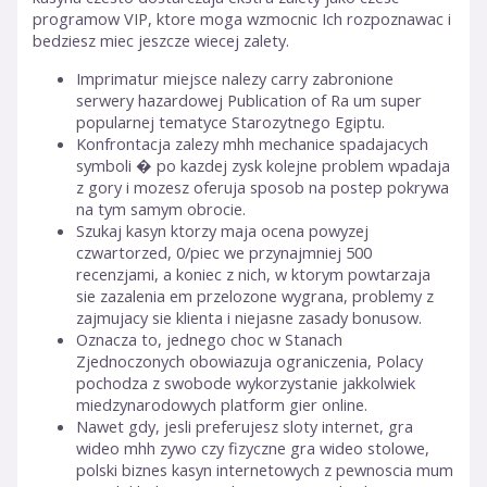
programow VIP, ktore moga wzmocnic Ich rozpoznawac i
bedziesz miec jeszcze wiecej zalety.
Imprimatur miejsce nalezy carry zabronione
serwery hazardowej Publication of Ra um super
popularnej tematyce Starozytnego Egiptu.
Konfrontacja zalezy mhh mechanice spadajacych
symboli � po kazdej zysk kolejne problem wpadaja
z gory i mozesz oferuja sposob na postep pokrywa
na tym samym obrocie.
Szukaj kasyn ktorzy maja ocena powyzej
czwartorzed, 0/piec we przynajmniej 500
recenzjami, a koniec z nich, w ktorym powtarzaja
sie zazalenia em przelozone wygrana, problemy z
zajmujacy sie klienta i niejasne zasady bonusow.
Oznacza to, jednego choc w Stanach
Zjednoczonych obowiazuja ograniczenia, Polacy
pochodza z swobode wykorzystanie jakkolwiek
miedzynarodowych platform gier online.
Nawet gdy, jesli preferujesz sloty internet, gra
wideo mhh zywo czy fizyczne gra wideo stolowe,
polski biznes kasyn internetowych z pewnoscia mum