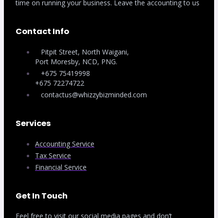
time on running your business. Leave the accounting to us
Contact Info
Pitpit Street, North Waigani,
Port Moresby, NCD, PNG.
+675 75419998
+675 72274722
contactus@whizzybizminded.com
Services
Accounting Service
Tax Service
Financial Service
Get In Touch
Feel free to visit our social media pages and don’t