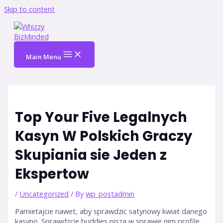
Skip to content
Main Menu
Top Your Five Legalnych
Kasyn W Polskich Graczy
Skupiania sie Jeden z
Ekspertow
/
Uncategorized
/ By
wp_postadmin
Pamietajcie nawet, aby sprawdzic satynowy kwiat danego
kasyno. Sprawdzcie buddies pisza w sprawie nim profile,