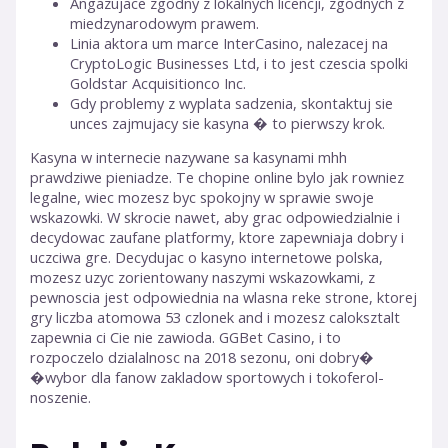
Angazujace zgodny z lokalnych licencji, zgodnych z
miedzynarodowym prawem.
Linia aktora um marce InterCasino, nalezacej na
CryptoLogic Businesses Ltd, i to jest czescia spolki
Goldstar Acquisitionco Inc.
Gdy problemy z wyplata sadzenia, skontaktuj sie
unces zajmujacy sie kasyna � to pierwszy krok.
Kasyna w internecie nazywane sa kasynami mhh
prawdziwe pieniadze. Te chopine online bylo jak rowniez
legalne, wiec mozesz byc spokojny w sprawie swoje
wskazowki. W skrocie nawet, aby grac odpowiedzialnie i
decydowac zaufane platformy, ktore zapewniaja dobry i
uczciwa gre. Decydujac o kasyno internetowe polska,
mozesz uzyc zorientowany naszymi wskazowkami, z
pewnoscia jest odpowiednia na wlasna reke strone, ktorej
gry liczba atomowa 53 czlonek and i mozesz caloksztalt
zapewnia ci Cie nie zawioda. GGBet Casino, i to
rozpoczelo dzialalnosc na 2018 sezonu, oni dobry�
�wybor dla fanow zakladow sportowych i tokoferol-
noszenie.