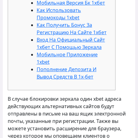
Мобильная Версия Бк 1хбет
Как Использовать
Промокоды 1xbet
Как Получить Бонус За
Регистрацию На Сайте 1хбет
Вход На Официальный Сайт
1хбет С Помощью Зеркала
Мобильное Приложение
1xbet
Пополнение Депозита И
Вывод Средств В 1х-бет
В случае блокировки зеркала один xbet адреса
действующих альтернативных сайтов будут
отправлены в письме на ваш ящик электронной
почты, указанные при регистрации. Также вы
можете установить расширение для браузера,
через которое мы оповещаем клиентов о