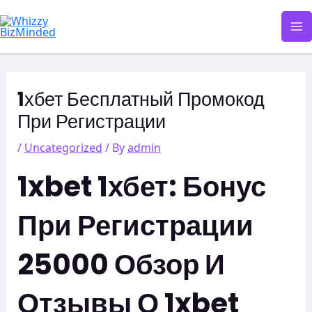
Skip
Ma
to
content
Me
Post
navigation
1хбет Бесплатный Промокод
При Регистрации
/
Uncategorized
/ By
admin
1xbet 1хбет: Бонус
При Регистрации
25000 Обзор И
Отзывы О 1xbet