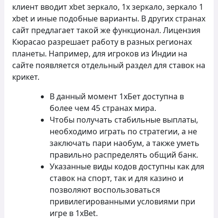
клиент вводит xbet зеркало, 1x зеркало, зеркало 1
xbet и иные подобные варианты. В других странах
сайт предлагает такой же функционал. Лицензия
Кюрасао разрешает работу в разных регионах
планеты. Например, для игроков из Индии на
сайте появляется отдельный раздел для ставок на
крикет.
В данный момент 1хБет доступна в
более чем 45 странах мира.
Чтобы получать стабильные выплаты,
необходимо играть по стратегии, а не
заключать пари наобум, а также уметь
правильно распределять общий банк.
Указанные виды кодов доступны как для
ставок на спорт, так и для казино и
позволяют воспользоваться
привилегированными условиями при
игре в 1хBet.