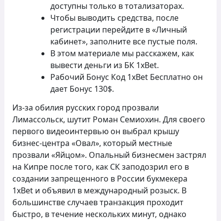
доступны только в тотализаторах.
Чтобы выводить средства, после
регистрации перейдите в «Личный
кабинет», заполните все пустые поля.
В этом материале мы расскажем, как
вывести деньги из БК 1xBet.
Рабочий Бонус Код 1xBet Бесплатно он
дает Бонус 130$.
Из-за обилия русских город прозвали
Лимассольск, шутит Роман Семиохин. Для своего
первого видеоинтервью он выбрал крышу
бизнес-центра «Овал», который местные
прозвали «Яйцом». Опальный бизнесмен застрял
на Кипре после того, как СК заподозрил его в
создании запрещенного в России букмекера
1xBet и объявил в международный розыск. В
большинстве случаев транзакция проходит
быстро, в течение нескольких минут, однако