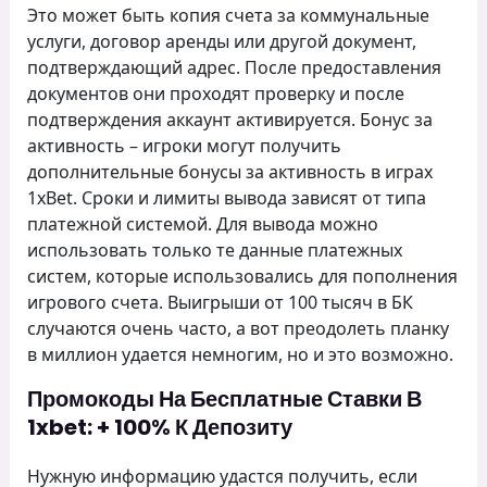
Это может быть копия счета за коммунальные
услуги, договор аренды или другой документ,
подтверждающий адрес. После предоставления
документов они проходят проверку и после
подтверждения аккаунт активируется. Бонус за
активность – игроки могут получить
дополнительные бонусы за активность в играх
1xBet. Сроки и лимиты вывода зависят от типа
платежной системой. Для вывода можно
использовать только те данные платежных
систем, которые использовались для пополнения
игрового счета. Выигрыши от 100 тысяч в БК
случаются очень часто, а вот преодолеть планку
в миллион удается немногим, но и это возможно.
Промокоды На Бесплатные Ставки В
1xbet: + 100% К Депозиту
Нужную информацию удастся получить, если