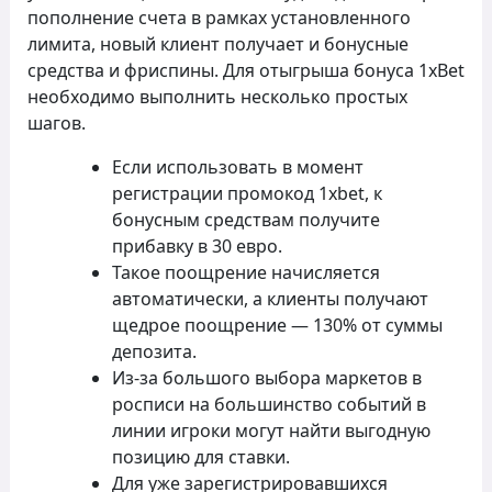
пополнение счета в рамках установленного
лимита, новый клиент получает и бонусные
средства и фриспины. Для отыгрыша бонуса 1xBet
необходимо выполнить несколько простых
шагов.
Если использовать в момент
регистрации промокод 1xbet, к
бонусным средствам получите
прибавку в 30 евро.
Такое поощрение начисляется
автоматически, а клиенты получают
щедрое поощрение — 130% от суммы
депозита.
Из-за большого выбора маркетов в
росписи на большинство событий в
линии игроки могут найти выгодную
позицию для ставки.
Для уже зарегистрировавшихся