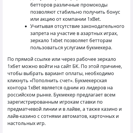
бетторов различные промокоды
позволяют стабильно получить бонус
или акцию от компании 1xBet.
Учитывая отсутствие законодательного
запрета на участие в азартных играх,
зеркало 1xbet позволяет бетторам
пользоваться услугами букмекера.
По прямой ссылке или через рабочее зеркало
1хбет можно войти на сайт БК. По этой причине,
чтобы выбрать вариант оплаты, необходимо
кликнуть «Пополнить счет». Букмекерская
контора 1xBet является одним из лидеров на
российском рынке. Букмекер предлагает всем
зарегистрированным игрокам ставки по
предматчевой линии и в лайве, а также казино и
лайв-казино с сотнями автоматов, карточных и
настольных игр.