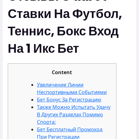
Ставки На Футбол,
Теннис, Бокс Вход
На 1 Икс Бет
Content
Увеличение Линии
Неспортивными Событиями
Бет Бонус За Регистрацию
Также Можно Испытать Удачу
В Других Разделах Помимо
Спорта:
Бет Бесплатный Промокод
При Регистрации