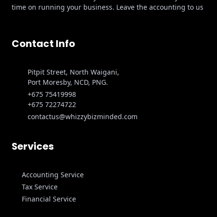
time on running your business. Leave the accounting to us
Contact Info
Pitpit Street, North Waigani,
Port Moresby, NCD, PNG.
+675 75419998
+675 72274722
contactus@whizzybizminded.com
Services
Accounting Service
Tax Service
Financial Service