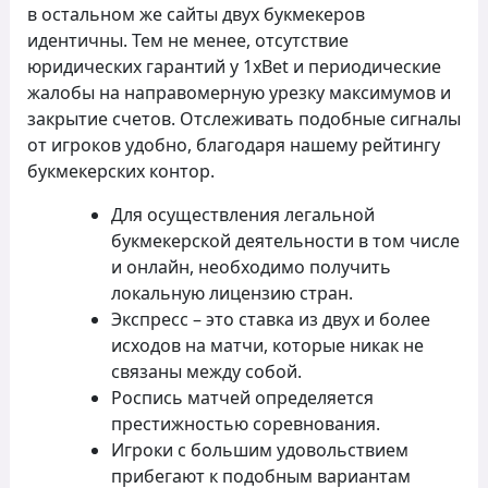
в остальном же сайты двух букмекеров
идентичны. Тем не менее, отсутствие
юридических гарантий у 1xBet и периодические
жалобы на направомерную урезку максимумов и
закрытие счетов. Отслеживать подобные сигналы
от игроков удобно, благодаря нашему рейтингу
букмекерских контор.
Для осуществления легальной
букмекерской деятельности в том числе
и онлайн, необходимо получить
локальную лицензию стран.
Экспресс – это ставка из двух и более
исходов на матчи, которые никак не
связаны между собой.
Роспись матчей определяется
престижностью соревнования.
Игроки с большим удовольствием
прибегают к подобным вариантам