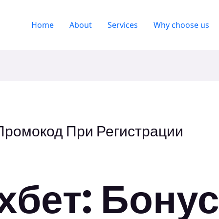
Home
About
Services
Why choose us
Промокод При Регистрации
1хбет: Бону