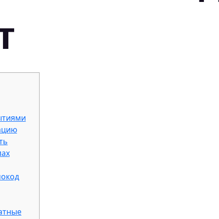
т
ытиями
рацию
ть
лах
мокод
атные