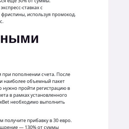
ся еще 30% от суммы.
экспресс-ставках с
и фриспины, используя промокод.
с.
вными
и при пополнении счета. После
 и наиболее объемный пакет
го нужно пройти регистрацию в
чета в рамках установленного
1xBet необходимо выполнить
м получите прибавку в 30 евро.
ощрение — 130% от суммы