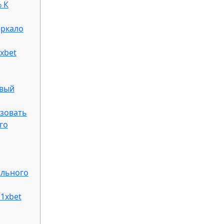
% К
еркало
xbet
рвый
зовать
го
ильного
1xbet