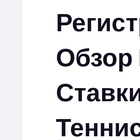
Регис
Обзор 
Ставки
Теннис