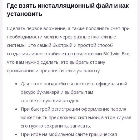
Где взять инсталляционный файл и как
установить
Сделать первое вложение, а также пополнять счет при
необходимости можно через разные платежные
системы. Это самый быстрый и простой способ
создания личного кабинета в приложении БК 1win. Все,
что вам нужно сделать, это выбрать страну
проживания и предпочтительную валюту.
Для этого понадобится посетить официальный
ресурс букмекера и выбрать там
соответствующий раздел.
При быстрой регистрации оформление пароля
может быть предложено системой, в этом случае
его нужно сохранить, записать.
При игре на мобильном сайте графическая