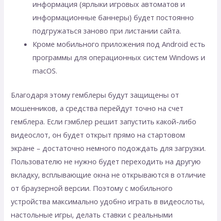
информация (ярлыки игровых автоматов и
информационные баннеры) будет постоянно
подгружаться заново при листании сайта.
Кроме мобильного приложения под Android есть
программы для операционных систем Windows и
macOS.
Благодаря этому гемблеры будут защищены от
мошенников, а средства перейдут точно на счет
гемблера. Если гэмблер решит запустить какой-либо
видеослот, он будет открыт прямо на стартовом
экране – достаточно немного подождать для загрузки.
Пользователю не нужно будет переходить на другую
вкладку, всплывающие окна не открываются в отличие
от браузерной версии. Поэтому с мобильного
устройства максимально удобно играть в видеослоты,
настольные игры, делать ставки с реальными