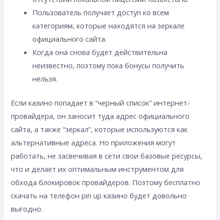
Пользователь получает доступ ко всем
категориям, которые находятся на зеркале
официального сайта.
Когда она снова будет действительна
неизвестно, поэтому пока бонусы получить
нельзя.
Если казино попадает в “черный список” интернет-
провайдера, он заносит туда адрес официального
сайта, а также “зеркал”, которые используются как
альтернативные адреса. Но приложения могут
работать, не засвечивая в сети свои базовые ресурсы,
что и делает их оптимальным инструментом для
обхода блокировок провайдеров. Поэтому бесплатно
скачать на телефон pin up казино будет довольно
выгодно.