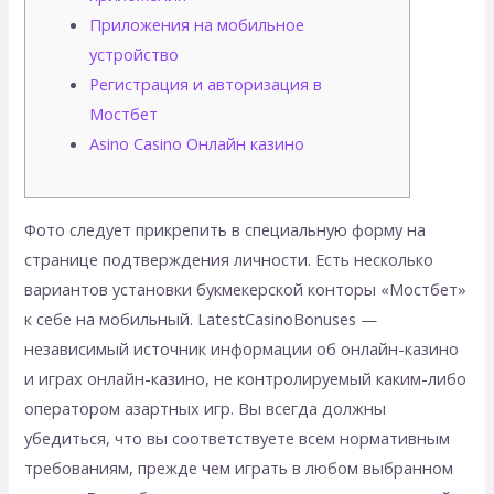
Приложения на мобильное
устройство
Регистрация и авторизация в
Мостбет
Asino Casino Онлайн казино
Фото следует прикрепить в специальную форму на
странице подтверждения личности. Есть несколько
вариантов установки букмекерской конторы «Мостбет»
к себе на мобильный. LatestCasinoBonuses —
независимый источник информации об онлайн-казино
и играх онлайн-казино, не контролируемый каким-либо
оператором азартных игр. Вы всегда должны
убедиться, что вы соответствуете всем нормативным
требованиям, прежде чем играть в любом выбранном