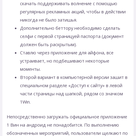
скачать поддерживать волнение с помощью
регулярных рекламных акций, чтобы в действии
никогда не было затишья.
Дополнительно беттору необходимо сделать
селфи с первой страницуей паспорта (документ
должен быть раскрытым).
Ставлю через приложение для айфона, все
устраивает, но подбешивают некоторые
моменты.
Второй вариант в компьютерной версии зашит в
специальном разделе «Доступ к сайту» в левой
части страницы над шапкой, рядом со значком
1Win.
Непосредственно загружать официальное приложение
1 Вин на андроид не понадобится. По выполнению
обозначенных мероприятий, пользователи щелкают по