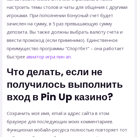
настроить темы столов и чаты для общения с другими
игроками. При пополнении бонусный счет будет
зачислен на сумму, в 5 раз превышающую сумму
депозита. Вы также должны выбрать валюту счета и
ввести промокод (если применимо). Единственное
преимущество программы “Спортбет” – она работает
быстрее
авиатор игра пин ап
.
Что делать, если не
получилось выполнить
вход в Pin Up казино?
Сохранить моё имя, email и адрес сайта в этом
браузере для последующих моих комментариев.
Функционал мобайл-ресурса полностью повторяет тот