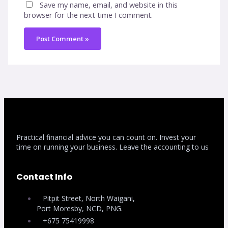
Save my name, email, and website in this
browser for the next time I comment.
Practical financial advice you can count on. Invest your
time on running your business. Leave the accounting to us
Contact Info
Pitpit Street, North Waigani,
Port Moresby, NCD, PNG.
+675 75419998