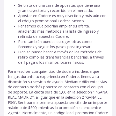
Se trata de una casa de apuestas que tiene una
gran trayectoria y recorrido en el mercado.
Apostar en Codere es muy divertido y más aún con
el código promocional Codere México.
Pensamos que podrían ampliar su oferta,
añadiendo más métodos a la lista de ingreso y
retirada de apuestas Codere.
Pero también puedes escoger otras como
Banamex y seguir los pasos para ingresar.
Bien se puede hacer a través de los métodos de
retiro como las transferencias bancarias, a través
de Tpaga o los mismos locales físicos.
Para resolver cualquier tipo de duda o incidencia que
tengas durante tu experiencia en Codere, tienes a tu
disposición su servicio de ayuda. Mediante diferentes vías
de contacto podrás ponerte en contacto con el equipo
de soporte. La cuota será de 5,00 en la selección 1 “GANA
REAL MADRID”, al igual que en la selección 2 “GANA EL
PSG”. Será para la primera apuesta sencilla de un importe
máximo de $500, mientras la promoción se encuentre
vigente. Normalmente, un codigo local promocion Codere