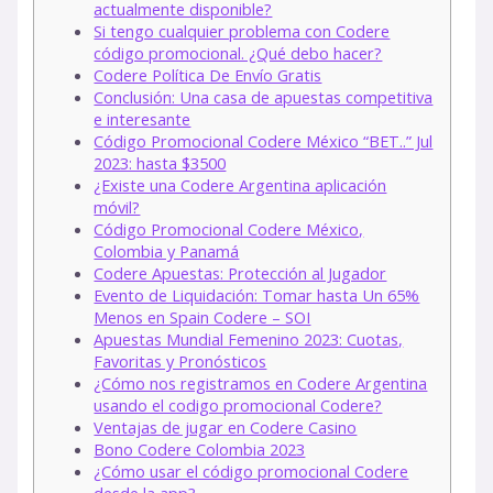
actualmente disponible?
Si tengo cualquier problema con Codere
código promocional. ¿Qué debo hacer?
Codere Política De Envío Gratis
Conclusión: Una casa de apuestas competitiva
e interesante
Código Promocional Codere México “BET..” Jul
2023: hasta $3500
¿Existe una Codere Argentina aplicación
móvil?
Código Promocional Codere México,
Colombia y Panamá
Codere Apuestas: Protección al Jugador
Evento de Liquidación: Tomar hasta Un 65%
Menos en Spain Codere – SOI
Apuestas Mundial Femenino 2023: Cuotas,
Favoritas y Pronósticos
¿Cómo nos registramos en Codere Argentina
usando el codigo promocional Codere?
Ventajas de jugar en Codere Casino
Bono Codere Colombia 2023
¿Cómo usar el código promocional Codere
desde la app?