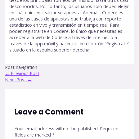
desconocidos. Por lo tanto, los usuarios solo deben elegir
en cuál quieren realizar su apuesta. Además, Codere es
una de las casas de apuestas que trabaja con reporte
estadístico en vivo y transmisión en tiempo real. Para
poder registrarte en Codere, lo único que necesitas es
acceder a la web de Codere a través de internet o a
través de la app móvil y hacer clic en el botón “Regístrate”
situado en la esquina superior derecha.
Post navigation
←
Previous Post
Next Post
→
Leave a Comment
Your email address will not be published.
Required
fields are marked
*