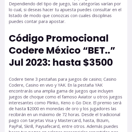
Dependiendo del tipo de juego, las categorías varían por
lo cual, si deseas hacer tu apuesta puedes consultar en el
listado de modo que conozcas con cuales disciplinas
puedes contar para apostar.
Código Promocional
Codere México “BET..”
Jul 2023: hasta $3500
Codere tiene 3 pestañas para juegos de casino; Casino
Codere, Casino en vivo y YAK. En la pestaña YAK
encontrarás una amplia gama de juegos que incluyen
juegos de choque como el famoso Aviator u otros juegos
interesantes como Plinko, Keno o Go Dice. El premio será
de hasta $2000 en monedas de oro y los jugadores las
recibirán en un máximo de 72 horas. Desde el tradicional
pago con tarjetas Visa y Mastercard, hasta, Bizum,
PayPal, Skrill, Paysafecard, entre otros. Además puedes