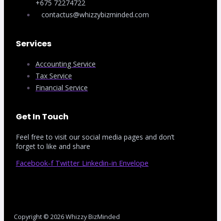
+675 72274722
contactus@whizzybizminded.com
Services
Accounting Service
Tax Service
Financial Service
Get In Touch
Feel free to visit our social media pages and don’t
forget to like and share
Facebook-f
Twitter
Linkedin-in
Envelope
Copyright © 2026 Whizzy BizMinded