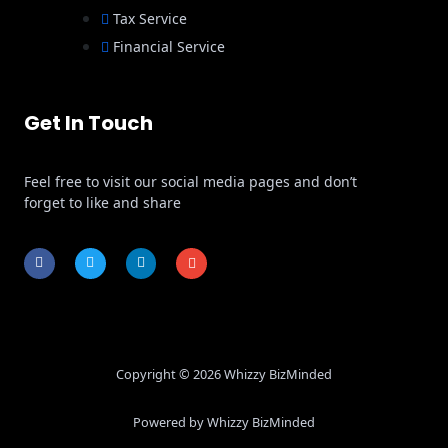
Tax Service
Financial Service
Get In Touch
Feel free to visit our social media pages and don’t
forget to like and share
F
T
L
E
a
w
i
n
c
i
n
v
e
t
k
e
b
t
e
l
o
e
d
o
o
r
i
p
k
n
e
-
-
Copyright © 2026 Whizzy BizMinded
f
i
n
Powered by Whizzy BizMinded