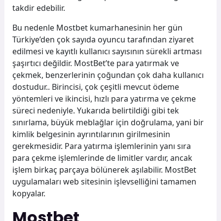
takdir edebilir.
Bu nedenle Mostbet kumarhanesinin her gün
Türkiye’den çok sayıda oyuncu tarafından ziyaret
edilmesi ve kayıtlı kullanıcı sayısının sürekli artması
şaşırtıcı değildir. MostBet’te para yatırmak ve
çekmek, benzerlerinin çoğundan çok daha kullanıcı
dostudur.. Birincisi, çok çeşitli mevcut ödeme
yöntemleri ve ikincisi, hızlı para yatırma ve çekme
süreci nedeniyle. Yukarıda belirtildiği gibi tek
sınırlama, büyük meblağlar için doğrulama, yani bir
kimlik belgesinin ayrıntılarının girilmesinin
gerekmesidir. Para yatırma işlemlerinin yanı sıra
para çekme işlemlerinde de limitler vardır, ancak
işlem birkaç parçaya bölünerek aşılabilir. MostBet
uygulamaları web sitesinin işlevselliğini tamamen
kopyalar.
Mostbet