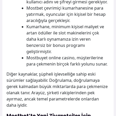
kullanıcı adını ve şifreyi girmesi gerekiyor.
Mostbet çevrimiçi kumarhanesine para
yatırmak, oyuncular için kişisel bir hesap
aracılığıyla gerçekleşir.
Kumarhane, minimum kişisel maliyet ve
artan ödüller ile slot makinelerini çok
daha karlı oynamanıza izin veren
benzersiz bir bonus programı
geliştirmiştir.
Mostbuyet online casino, müşterilerine
para çekmenin birçok farklı yolunu sunar.
Diğer kaynaklar, şüpheli işlevselliğe sahip eski
sürümler sağlayabilir. Doğrulama, doğrulamaya
gerek kalmadan büyük miktarlarda para çekmenize
olanak tanır. Arayüz, şirketi rakiplerinden pek
ayırmaz, ancak temel parametrelerde onlardan
daha iyidir.
Mostbet’te Yeni Ziyaretçiler İçin