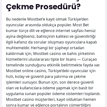
Çekme Prosedürü?
Bu nedenle Mostbet’e kayıt olmak Türkiye’den
oyuncular arasında oldukça popüler. Most Bet
kumar türçe dili ve eğlence internet sayfası henüz
aşina değilseniz, bahisçinin kalitesi ve güvenilirliği
ilgili kafanız da sorular oluşması oyunculara kapalı
muhtemeldir. Herhangi bir şüpheyi ortadan
kaldırmak için, Mostbet casino ve bahis şirketinin
hizmetlerini uluslararası tipte bir lisans — Curaçao
temelinde sunduğunu etkinlik belirtmekte fayda var.
Mostbet online casino, Türkiye’deki oyuncular için
hızlı, kolay ve güvenli para yatırma ve çekme
işlemleri sunuyor. Bunun için, son derece güvenli
olan ve kullanıcılara ödeme yapmak için basit bir
uygulama sunan popüler ödeme sistemleri toplandı.
Mostbet casino müşterileri, kayıt olduktan hemen
sonra kumar ve eğlence portalının cömertliğini