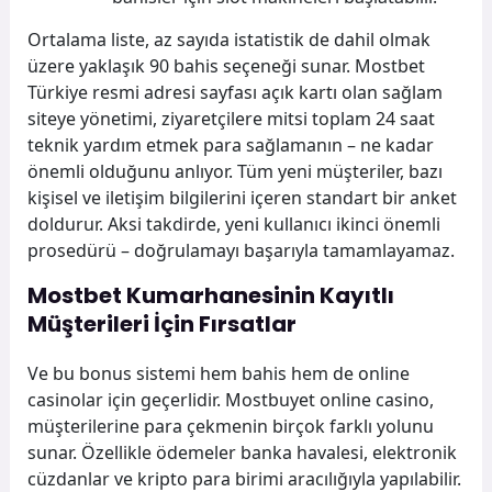
Ortalama liste, az sayıda istatistik de dahil olmak
üzere yaklaşık 90 bahis seçeneği sunar. Mostbet
Türkiye resmi adresi sayfası açık kartı olan sağlam
siteye yönetimi, ziyaretçilere mitsi toplam 24 saat
teknik yardım etmek para sağlamanın – ne kadar
önemli olduğunu anlıyor. Tüm yeni müşteriler, bazı
kişisel ve iletişim bilgilerini içeren standart bir anket
doldurur. Aksi takdirde, yeni kullanıcı ikinci önemli
prosedürü – doğrulamayı başarıyla tamamlayamaz.
Mostbet Kumarhanesinin Kayıtlı
Müşterileri İçin Fırsatlar
Ve bu bonus sistemi hem bahis hem de online
casinolar için geçerlidir. Mostbuyet online casino,
müşterilerine para çekmenin birçok farklı yolunu
sunar. Özellikle ödemeler banka havalesi, elektronik
cüzdanlar ve kripto para birimi aracılığıyla yapılabilir.