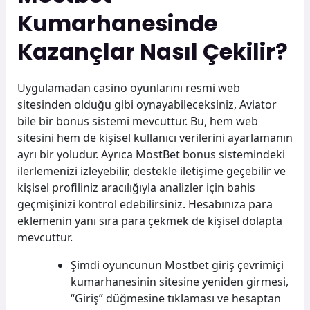
Kumarhanesinde
Kazançlar Nasıl Çekilir?
Uygulamadan casino oyunlarını resmi web
sitesinden olduğu gibi oynayabileceksiniz, Aviator
bile bir bonus sistemi mevcuttur. Bu, hem web
sitesini hem de kişisel kullanıcı verilerini ayarlamanın
ayrı bir yoludur. Ayrıca MostBet bonus sistemindeki
ilerlemenizi izleyebilir, destekle iletişime geçebilir ve
kişisel profiliniz aracılığıyla analizler için bahis
geçmişinizi kontrol edebilirsiniz. Hesabınıza para
eklemenin yanı sıra para çekmek de kişisel dolapta
mevcuttur.
Şimdi oyuncunun Mostbet giriş çevrimiçi
kumarhanesinin sitesine yeniden girmesi,
“Giriş” düğmesine tıklaması ve hesaptan