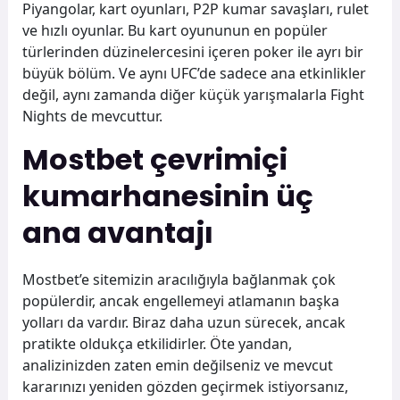
Piyangolar, kart oyunları, P2P kumar savaşları, rulet
ve hızlı oyunlar. Bu kart oyununun en popüler
türlerinden düzinelercesini içeren poker ile ayrı bir
büyük bölüm. Ve aynı UFC’de sadece ana etkinlikler
değil, aynı zamanda diğer küçük yarışmalarla Fight
Nights de mevcuttur.
Mostbet çevrimiçi
kumarhanesinin üç
ana avantajı
Mostbet’e sitemizin aracılığıyla bağlanmak çok
popülerdir, ancak engellemeyi atlamanın başka
yolları da vardır. Biraz daha uzun sürecek, ancak
pratikte oldukça etkilidirler. Öte yandan,
analizinizden zaten emin değilseniz ve mevcut
kararınızı yeniden gözden geçirmek istiyorsanız,