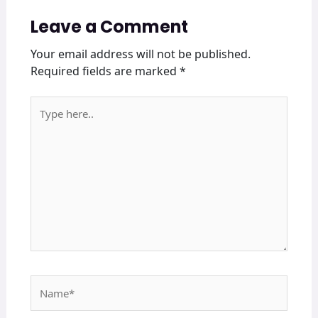
Leave a Comment
Your email address will not be published.
Required fields are marked
*
Type
here..
Name*