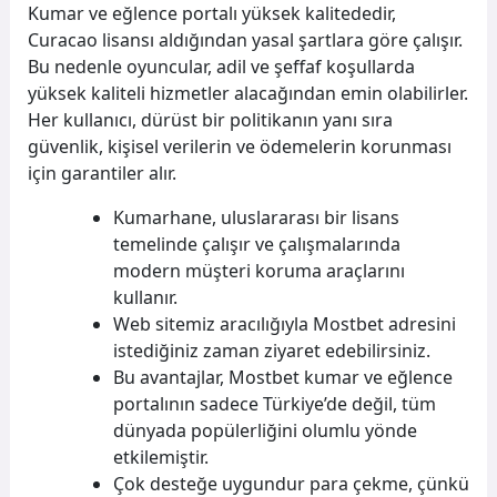
Kumar ve eğlence portalı yüksek kalitededir,
Curacao lisansı aldığından yasal şartlara göre çalışır.
Bu nedenle oyuncular, adil ve şeffaf koşullarda
yüksek kaliteli hizmetler alacağından emin olabilirler.
Her kullanıcı, dürüst bir politikanın yanı sıra
güvenlik, kişisel verilerin ve ödemelerin korunması
için garantiler alır.
Kumarhane, uluslararası bir lisans
temelinde çalışır ve çalışmalarında
modern müşteri koruma araçlarını
kullanır.
Web sitemiz aracılığıyla Mostbet adresini
istediğiniz zaman ziyaret edebilirsiniz.
Bu avantajlar, Mostbet kumar ve eğlence
portalının sadece Türkiye’de değil, tüm
dünyada popülerliğini olumlu yönde
etkilemiştir.
Çok desteğe uygundur para çekme, çünkü