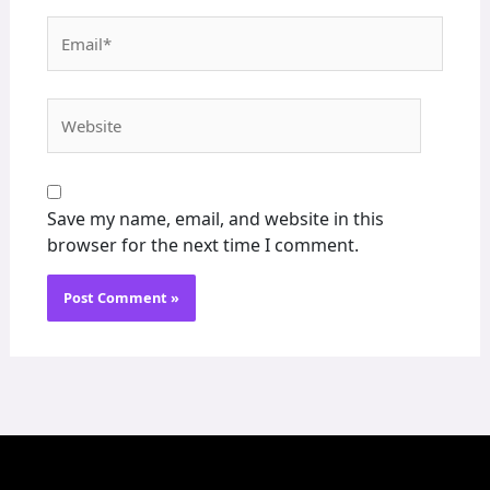
Email*
Website
Save my name, email, and website in this
browser for the next time I comment.