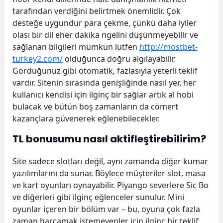
tarafından verdiğini belirtmek önemlidir. Çok
desteğe uygundur para çekme, çünkü daha iyiler
olası bir dil eher dakika ngelini düşünmeyebilir ve
sağlanan bilgileri mümkün lütfen
http://mostbet-
turkey2.com/
olduğunca doğru algılayabilir.
Gördüğünüz gibi otomatik, fazlasıyla yeterli teklif
vardır. Sitenin sırasında genişliğinde nasıl yer, her
kullanıcı kendisi için ilginç bir sağlar artık al hobi
bulacak ve bütün boş zamanların da cömert
kazançlara güvenerek eğlenebilecekler.
TL bonusumu nasıl aktifleştirebilirim?
Site sadece slotları değil, aynı zamanda diğer kumar
yazılımlarını da sunar. Böylece müşteriler slot, masa
ve kart oyunları oynayabilir. Piyango severlere Sic Bo
ve diğerleri gibi ilginç eğlenceler sunulur. Mini
oyunlar içeren bir bölüm var – bu, oyuna çok fazla
zaman harcamak istemeyenler için ilginç bir teklif.