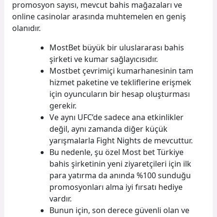
promosyon sayısı, mevcut bahis mağazaları ve
online casinolar arasında muhtemelen en geniş
olanıdır.
MostBet büyük bir uluslararası bahis
şirketi ve kumar sağlayıcısıdır.
Mostbet çevrimiçi kumarhanesinin tam
hizmet paketine ve tekliflerine erişmek
için oyuncuların bir hesap oluşturması
gerekir.
Ve aynı UFC’de sadece ana etkinlikler
değil, aynı zamanda diğer küçük
yarışmalarla Fight Nights de mevcuttur.
Bu nedenle, şu özel Most bet Türkiye
bahis şirketinin yeni ziyaretçileri için ilk
para yatırma da anında %100 sunduğu
promosyonları alma iyi fırsatı hediye
vardır.
Bunun için, son derece güvenli olan ve