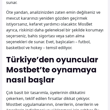
sunar.
Öte yandan, analizinizden zaten emin değilseniz ve
mevcut kararınızı yeniden gözden geçirmek
istiyorsanız, kefaret yardımcı olacaktır. MosBet
ayrıca, riskinizi daha geleneksel bir şekilde korumayı
seçerseniz, bahis sigortası veya satın alma
seçenekleri de sunar. Evet, başlıcaları – futbol,
basketbol ve hokey – temsil ediliyor.
Türkiye’den oyuncular
Mostbet’te oynamaya
nasıl başlar
Çok basit bir tasarımla, üyelerinin dikkatini
çekerken, teklif edilen fırsatlar dikkat çekiyor.
Mostbet uygulamalarının, önerilerin, önerilerin ve