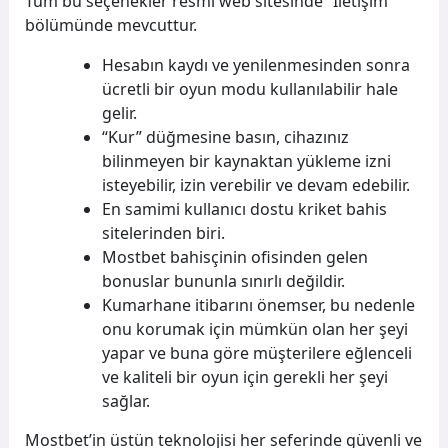
Tüm bu seçenekler resmî web sitesinde “İletişim”
bölümünde mevcuttur.
Hesabın kaydı ve yenilenmesinden sonra
ücretli bir oyun modu kullanılabilir hale
gelir.
“Kur” düğmesine basın, cihazınız
bilinmeyen bir kaynaktan yükleme izni
isteyebilir, izin verebilir ve devam edebilir.
En samimi kullanıcı dostu kriket bahis
sitelerinden biri.
Mostbet bahisçinin ofisinden gelen
bonuslar bununla sınırlı değildir.
Kumarhane itibarını önemser, bu nedenle
onu korumak için mümkün olan her şeyi
yapar ve buna göre müşterilere eğlenceli
ve kaliteli bir oyun için gerekli her şeyi
sağlar.
Mostbet’in üstün teknolojisi her seferinde güvenli ve