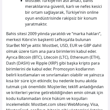
MostBet Türkiye’nin asıl amacı, bahis
meraklılarına güvenli, karlı ve nefes kesici
bir ortam sağlayarak, Türkiye’nin online
oyun endüstrisinde rakipsiz bir konum
yaratmaktır.
Bahis sitesi 2009 yılında yaratıldı ve “marka hakları”,
merkezi Kıbrıs’ın başkenti Lefkoşa’da bulunan
StarBet NV’ye aittir. Mostbet, USD, EUR ve GBP dahil
olmak üzere tüm ana para birimlerini kabul eder.
Ayrıca Bitcoin (BTC), Litecoin (LTC), Ethereum (ETH),
Dash (DASH) ve Ripple (XRP) gibi başka kripto para
birimlerini de kabul eder. Promosyon kodlarının
belirli kısıtlamaları ve sınırlamaları olabilir ve yalnızca
kısa bir süre için etkindir, bu nedenle bunu akılda
tutmak çok önemlidir. Müşteriler, teklifi anladığından
ve kriterleri yerine getirebildiğinden emin olmak için
kodu kullanmadan önce hüküm ve koşulları
incelemelidir. Mostbet.com sitesi WebMoney, Visa,