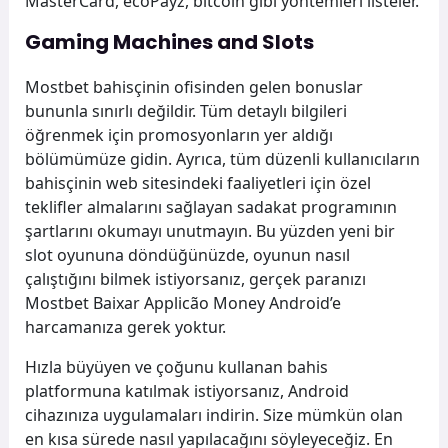
MasterCard, ecoPayz, bitcoin gibi yöntemleri listeler.
Gaming Machines and Slots
Mostbet bahisçinin ofisinden gelen bonuslar
bununla sınırlı değildir. Tüm detaylı bilgileri
öğrenmek için promosyonların yer aldığı
bölümümüze gidin. Ayrıca, tüm düzenli kullanıcıların
bahisçinin web sitesindeki faaliyetleri için özel
teklifler almalarını sağlayan sadakat programının
şartlarını okumayı unutmayın. Bu yüzden yeni bir
slot oyununa döndüğünüzde, oyunun nasıl
çalıştığını bilmek istiyorsanız, gerçek paranızı
Mostbet Baixar Applicão Money Android’e
harcamanıza gerek yoktur.
Hızla büyüyen ve çoğunu kullanan bahis
platformuna katılmak istiyorsanız, Android
cihazınıza uygulamaları indirin. Size mümkün olan
en kısa sürede nasıl yapılacağını söyleyeceğiz. En