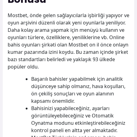
Mostbet, önde gelen sağlayıcılarla işbirliği yapıyor ve
oyun arşivini düzenli olarak yeni oyunlarla yeniliyor.
Daha kolay arama yapmak için menüyü kullanın ve
oyunları türlere, özelliklere, yeniliklerine vb. Online
bahis oyunları şirkəti olan Mostbet on il önce onlayn
kumar pazarında izini koydu. Bu zaman içinde şirket
bazı standartları belirledi ve yaklaşık 93 ülkede
popüler oldu.
Başarılı bahisler yapabilmek için analitik
düşünceye sahip olmanız, hava koşulları,
ön çekiliş sonuçları ve oyun alanının
kapsamı önemlidir.
Bahisinizi yapabileceğiniz, ayarları
görüntüleyebileceğiniz ve Otomatik
Oynatma modunu etkinleştirebileceğiniz
kontrol paneli en altta yer almaktadır.