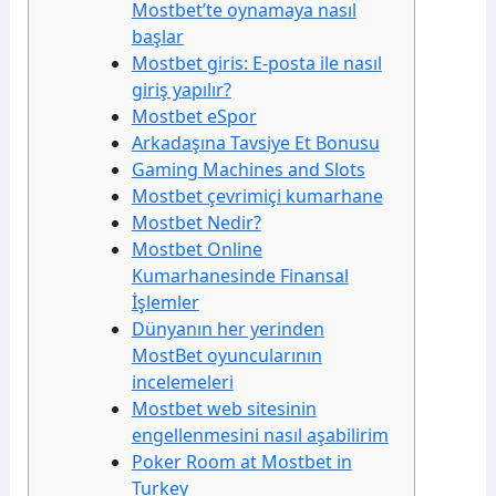
Mostbet’te oynamaya nasıl
başlar
Mostbet giris: E-posta ile nasıl
giriş yapılır?
Mostbet eSpor
Arkadaşına Tavsiye Et Bonusu
Gaming Machines and Slots
Mostbet çevrimiçi kumarhane
Mostbet Nedir?
Mostbet Online
Kumarhanesinde Finansal
İşlemler
Dünyanın her yerinden
MostBet oyuncularının
incelemeleri
Mostbet web sitesinin
engellenmesini nasıl aşabilirim
Poker Room at Mostbet in
Turkey