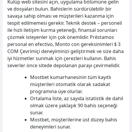
Kulüp web sitesini açın, uygulama bölümüne gelin
ve dosyaları bulun. Bahislerin sürdürülebilir bir
savaşa sahip olması ve müşterileri kazanma için
tespit edilmemesi gerekir. Teknik destek – personeli
ile hızlı iletişim kurma yeteneği, finansal sorunları
çözmek isteyenler için çok önemlidir. Préstamos
personal en efectivo, Monto con gereksinimleri $ 3
COM Çevrimiçi deneyiminizi geliştirmek ve size daha
iyi hizmetler sunmak için çerezleri kullanın. Bahis
severler önce sitede depolanan parayı çevirmelidir.
Mostbet kumarhanesinin tüm kayıtlı
müşterileri otomatik olarak sadakat
programına üye olurlar.
Ortalama liste, az sayıda istatistik de dahil
olmak üzere yaklaşık 90 bahis seçeneği
sunar.
Mostbet, müşterilerine üst düzey bahis
deneyimleri sunar.