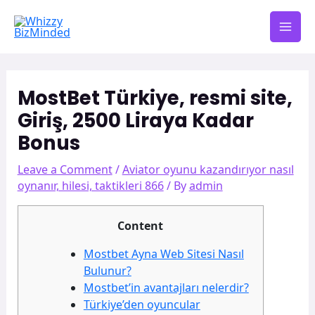
Skip
Mai
to
content
Men
Post
navigation
MostBet Türkiye, resmi site,
Giriş, 2500 Liraya Kadar
Bonus
Leave a Comment
/
Aviator oyunu kazandırıyor nasıl
oynanır, hilesi, taktikleri 866
/ By
admin
Content
Mostbet Ayna Web Sitesi Nasıl
Bulunur?
Mostbet’in avantajları nelerdir?
Türkiye’den oyuncular