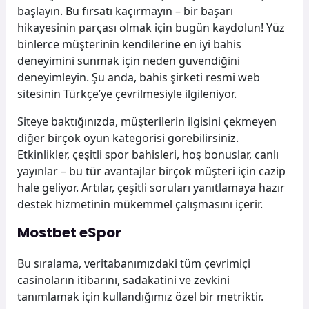
başlayın. Bu fırsatı kaçırmayın – bir başarı
hikayesinin parçası olmak için bugün kaydolun! Yüz
binlerce müşterinin kendilerine en iyi bahis
deneyimini sunmak için neden güvendiğini
deneyimleyin. Şu anda, bahis şirketi resmi web
sitesinin Türkçe’ye çevrilmesiyle ilgileniyor.
Siteye baktığınızda, müşterilerin ilgisini çekmeyen
diğer birçok oyun kategorisi görebilirsiniz.
Etkinlikler, çeşitli spor bahisleri, hoş bonuslar, canlı
yayınlar – bu tür avantajlar birçok müşteri için cazip
hale geliyor. Artılar, çeşitli soruları yanıtlamaya hazır
destek hizmetinin mükemmel çalışmasını içerir.
Mostbet eSpor
Bu sıralama, veritabanımızdaki tüm çevrimiçi
casinoların itibarını, sadakatini ve zevkini
tanımlamak için kullandığımız özel bir metriktir.