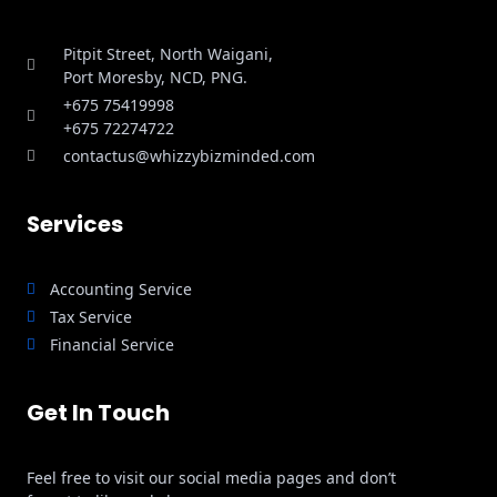
Pitpit Street, North Waigani,
Port Moresby, NCD, PNG.
+675 75419998
+675 72274722
contactus@whizzybizminded.com
Services
Accounting Service
Tax Service
Financial Service
Get In Touch
Feel free to visit our social media pages and don’t