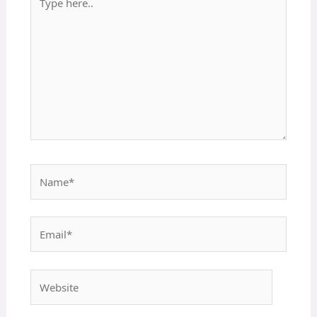
here..
Name*
Email*
Website