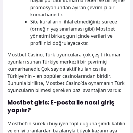
hayali portatif kumarhaneden ve birleşme
promosyonundan ayıran çevrimiçi bir
kumarhanedir.
Site kurallarını ihlal etmediğiniz sürece
(örneğin yaş sınırlaması gibi) Mostbet
yönetimi birkaç gün içinde verileri ve
profilinizi doğrulayacaktır.
Mostbet Casino, Türk oyunculara çok çeşitli kumar
oyunları sunan Türkiye merkezli bir çevrimiçi
kumarhanedir. Çok sayıda aktif kullanıcısı ile
Türkiye’nin – en popüler casinolarından biridir.
Bununla birlikte, Mostbet Casino’da oynamanın Türk
oyuncuların bilmesi gereken bazı avantajları vardır.
Mostbet giris: E-posta ile nasıl giriş
yapılır?
Mostbet’in sürekli büyüyen topluluğuna şimdi katılın
ve en iyi oranlardan bazılarıyla büyük kazanmaya