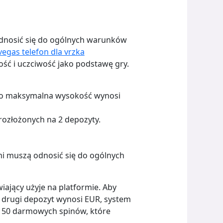
odnosić się do ogólnych warunków
vegas telefon dla vrzka
ość i uczciwość jako podstawę gry.
ego maksymalna wysokość wynosi
ozłożonych na 2 depozyty.
i muszą odnosić się do ogólnych
ający użyje na platformie. Aby
li drugi depozyt wynosi EUR, system
 50 darmowych spinów, które