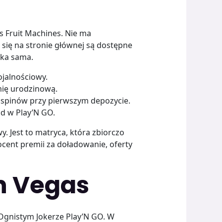
 Fruit Machines. Nie ma
się na stronie głównej są dostępne
aka sama.
ojalnościowy.
mię urodzinową.
 spinów przy pierwszym depozycie.
d w Play’N GO.
. Jest to matryca, która zbiorczo
ocent premii za doładowanie, oferty
n Vegas
Ognistym Jokerze Play’N GO. W