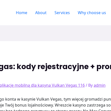
Home
About
Services
Why choose us
as: kody rejestracyjne + pr
likację mobilną dla kasyna Vulkan Vegas 116
/ By
admin
jego konta w kasynie Vulkan Vegas, tym więcej gromadzi pun
ikuje Twój bonus lojalnościowy. Wreszcie kasyno zastrzega 