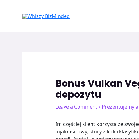
Skip
to
content
Post
navigation
Bonus Vulkan Veg
depozytu
Leave a Comment
/
Prezentujemy ap
Im częściej klient korzysta ze swo
lojalnościowy, który z kolei klasyf