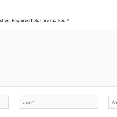
ished.
Required fields are marked
*
Email*
Web