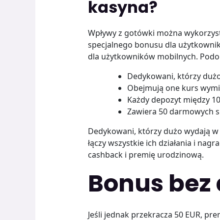
kasyna?
Wpływy z gotówki można wykorzyst
specjalnego bonusu dla użytkownik
dla użytkowników mobilnych. Podobn
Dedykowani, którzy dużo
Obejmują one kurs wymia
Każdy depozyt między 10
Zawiera 50 darmowych sp
Dedykowani, którzy dużo wydają w k
łączy wszystkie ich działania i nag
cashback i premię urodzinową.
Bonus bez
Jeśli jednak przekracza 50 EUR, p