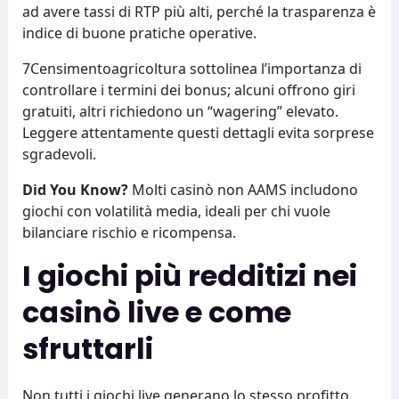
ad avere tassi di RTP più alti, perché la trasparenza è
indice di buone pratiche operative.
7Censimentoagricoltura sottolinea l’importanza di
controllare i termini dei bonus; alcuni offrono giri
gratuiti, altri richiedono un “wagering” elevato.
Leggere attentamente questi dettagli evita sorprese
sgradevoli.
Did You Know?
Molti casinò non AAMS includono
giochi con volatilità media, ideali per chi vuole
bilanciare rischio e ricompensa.
I giochi più redditizi nei
casinò live e come
sfruttarli
Non tutti i giochi live generano lo stesso profitto.