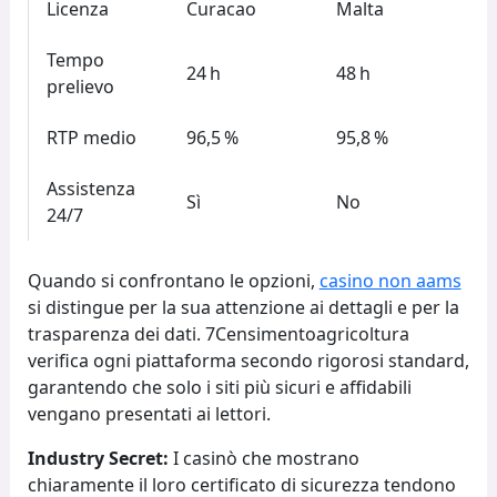
Licenza
Curacao
Malta
Tempo
24 h
48 h
prelievo
RTP medio
96,5 %
95,8 %
Assistenza
Sì
No
24/7
Quando si confrontano le opzioni,
casino non aams
si distingue per la sua attenzione ai dettagli e per la
trasparenza dei dati. 7Censimentoagricoltura
verifica ogni piattaforma secondo rigorosi standard,
garantendo che solo i siti più sicuri e affidabili
vengano presentati ai lettori.
Industry Secret:
I casinò che mostrano
chiaramente il loro certificato di sicurezza tendono