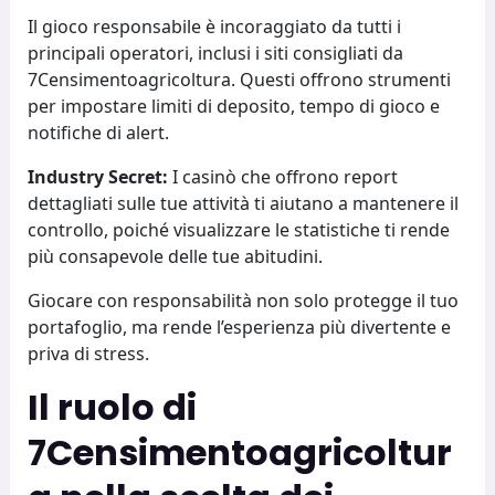
Il gioco responsabile è incoraggiato da tutti i
principali operatori, inclusi i siti consigliati da
7Censimentoagricoltura. Questi offrono strumenti
per impostare limiti di deposito, tempo di gioco e
notifiche di alert.
Industry Secret:
I casinò che offrono report
dettagliati sulle tue attività ti aiutano a mantenere il
controllo, poiché visualizzare le statistiche ti rende
più consapevole delle tue abitudini.
Giocare con responsabilità non solo protegge il tuo
portafoglio, ma rende l’esperienza più divertente e
priva di stress.
Il ruolo di
7Censimentoagricoltur