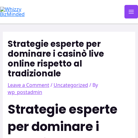
Skip
Ma
to
content
Me
Post
navigation
Strategie esperte per
dominare i casinò live
online rispetto al
tradizionale
Leave a Comment
/
Uncategorized
/ By
wp_postadmin
Strategie esperte
per dominare i