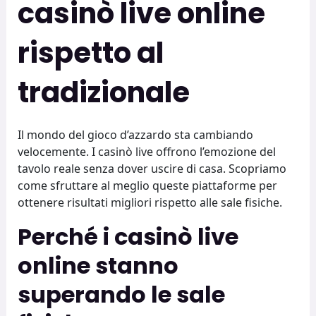
casinò live online
rispetto al
tradizionale
Il mondo del gioco d’azzardo sta cambiando
velocemente. I casinò live offrono l’emozione del
tavolo reale senza dover uscire di casa. Scopriamo
come sfruttare al meglio queste piattaforme per
ottenere risultati migliori rispetto alle sale fisiche.
Perché i casinò live
online stanno
superando le sale