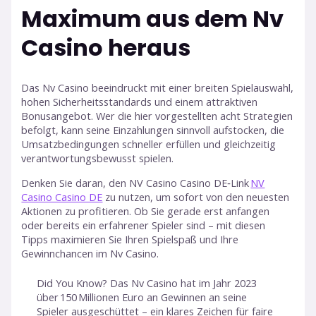
Maximum aus dem Nv
Casino heraus
Das Nv Casino beeindruckt mit einer breiten Spielauswahl,
hohen Sicherheitsstandards und einem attraktiven
Bonusangebot. Wer die hier vorgestellten acht Strategien
befolgt, kann seine Einzahlungen sinnvoll aufstocken, die
Umsatzbedingungen schneller erfüllen und gleichzeitig
verantwortungsbewusst spielen.
Denken Sie daran, den NV Casino Casino DE‑Link
NV
Casino Casino DE
zu nutzen, um sofort von den neuesten
Aktionen zu profitieren. Ob Sie gerade erst anfangen
oder bereits ein erfahrener Spieler sind – mit diesen
Tipps maximieren Sie Ihren Spielspaß und Ihre
Gewinnchancen im Nv Casino.
Did You Know? Das Nv Casino hat im Jahr 2023
über 150 Millionen Euro an Gewinnen an seine
Spieler ausgeschüttet – ein klares Zeichen für faire