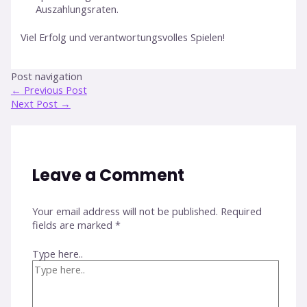
Auszahlungsraten.
Viel Erfolg und verantwortungsvolles Spielen!
Post navigation
←
Previous Post
Next Post
→
Leave a Comment
Your email address will not be published.
Required
fields are marked
*
Type here..