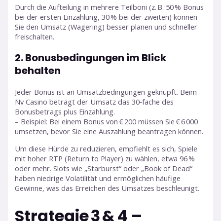
Durch die Aufteilung in mehrere Teilboni (z. B. 50 % Bonus
bei der ersten Einzahlung, 30 % bei der zweiten) können
Sie den Umsatz (Wagering) besser planen und schneller
freischalten.
2. Bonusbedingungen im Blick
behalten
Jeder Bonus ist an Umsatzbedingungen geknüpft. Beim
Nv Casino beträgt der Umsatz das 30‑fache des
Bonusbetrags plus Einzahlung.
– Beispiel: Bei einem Bonus von € 200 müssen Sie € 6 000
umsetzen, bevor Sie eine Auszahlung beantragen können.
Um diese Hürde zu reduzieren, empfiehlt es sich, Spiele
mit hoher RTP (Return to Player) zu wählen, etwa 96 %
oder mehr. Slots wie „Starburst“ oder „Book of Dead“
haben niedrige Volatilität und ermöglichen häufige
Gewinne, was das Erreichen des Umsatzes beschleunigt.
Strategie 3 & 4 –