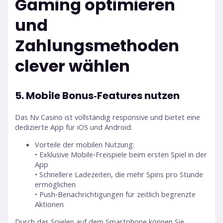
Gaming optimieren
und
Zahlungsmethoden
clever wählen
5. Mobile Bonus‑Features nutzen
Das Nv Casino ist vollständig responsive und bietet eine
dedizierte App für iOS und Android.
Vorteile der mobilen Nutzung:
• Exklusive Mobile‑Freispiele beim ersten Spiel in der
App
• Schnellere Ladezeiten, die mehr Spins pro Stunde
ermöglichen
• Push‑Benachrichtigungen für zeitlich begrenzte
Aktionen
Durch das Spielen auf dem Smartphone können Sie