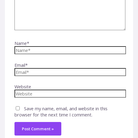
Name*
Email*
Website
Save my name, email, and website in this
browser for the next time I comment.