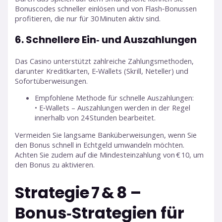
Bonuscodes schneller einlösen und von Flash‑Bonussen
profitieren, die nur für 30 Minuten aktiv sind.
6. Schnellere Ein‑ und Auszahlungen
Das Casino unterstützt zahlreiche Zahlungsmethoden,
darunter Kreditkarten, E‑Wallets (Skrill, Neteller) und
Sofortüberweisungen.
Empfohlene Methode für schnelle Auszahlungen:
• E‑Wallets – Auszahlungen werden in der Regel
innerhalb von 24 Stunden bearbeitet.
Vermeiden Sie langsame Banküberweisungen, wenn Sie
den Bonus schnell in Echtgeld umwandeln möchten.
Achten Sie zudem auf die Mindesteinzahlung von € 10, um
den Bonus zu aktivieren.
Strategie 7 & 8 –
Bonus‑Strategien für