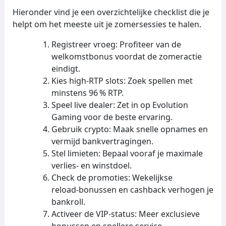
Hieronder vind je een overzichtelijke checklist die je
helpt om het meeste uit je zomersessies te halen.
Registreer vroeg: Profiteer van de
welkomstbonus voordat de zomeractie
eindigt.
Kies high‑RTP slots: Zoek spellen met
minstens 96 % RTP.
Speel live dealer: Zet in op Evolution
Gaming voor de beste ervaring.
Gebruik crypto: Maak snelle opnames en
vermijd bankvertragingen.
Stel limieten: Bepaal vooraf je maximale
verlies‑ en winstdoel.
Check de promoties: Wekelijkse
reload‑bonussen en cashback verhogen je
bankroll.
Activeer de VIP‑status: Meer exclusieve