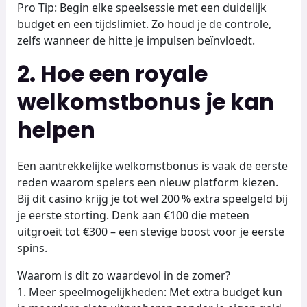
Pro Tip: Begin elke speelsessie met een duidelijk
budget en een tijdslimiet. Zo houd je de controle,
zelfs wanneer de hitte je impulsen beïnvloedt.
2. Hoe een royale
welkomstbonus je kan
helpen
Een aantrekkelijke welkomstbonus is vaak de eerste
reden waarom spelers een nieuw platform kiezen.
Bij dit casino krijg je tot wel 200 % extra speelgeld bij
je eerste storting. Denk aan €100 die meteen
uitgroeit tot €300 – een stevige boost voor je eerste
spins.
Waarom is dit zo waardevol in de zomer?
1. Meer speelmogelijkheden: Met extra budget kun