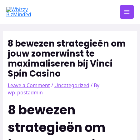
Skip
Mai
to
content
Men
Post
navigation
8 bewezen strategieën om
jouw zomerwinst te
maximaliseren bij Vinci
Spin Casino
Leave a Comment
/
Uncategorized
/ By
wp_postadmin
8 bewezen
strategieën om