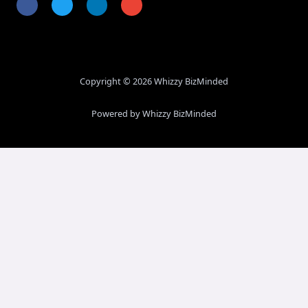
a
w
i
n
c
i
n
v
e
t
k
e
b
t
e
l
o
e
d
o
o
r
i
p
k
n
e
-
-
Copyright © 2026 Whizzy BizMinded
f
i
n
Powered by Whizzy BizMinded