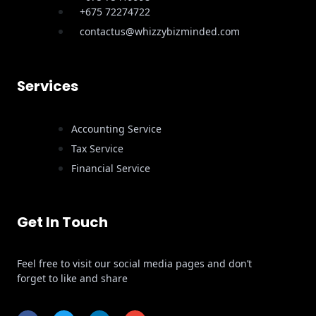
+675 72274722
contactus@whizzybizminded.com
Services
Accounting Service
Tax Service
Financial Service
Get In Touch
Feel free to visit our social media pages and don’t
forget to like and share
F
T
L
E