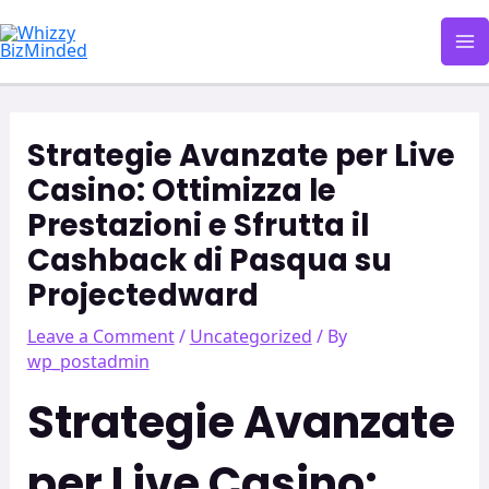
Skip
Ma
to
content
Me
Post
navigation
Strategie Avanzate per Live
Casino: Ottimizza le
Prestazioni e Sfrutta il
Cashback di Pasqua su
Projectedward
Leave a Comment
/
Uncategorized
/ By
wp_postadmin
Strategie Avanzate
per Live Casino: