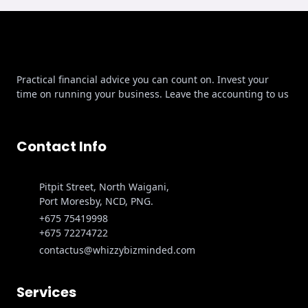
Practical financial advice you can count on. Invest your
time on running your business. Leave the accounting to us
Contact Info
Pitpit Street, North Waigani,
Port Moresby, NCD, PNG.
+675 75419998
+675 72274722
contactus@whizzybizminded.com
Services