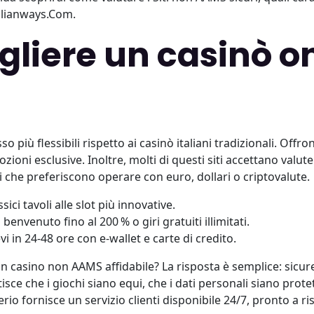
talianways.Com.
gliere un casinò o
 più flessibili rispetto ai casinò italiani tradizionali. Off
zioni esclusive. Inoltre, molti di questi siti accettano val
ri che preferiscono operare con euro, dollari o criptovalute.
ssici tavoli alle slot più innovative.
i benvenuto fino al 200 % o giri gratuiti illimitati.
evi in 24‑48 ore con e‑wallet e carte di credito.
 casino non AAMS affidabile? La risposta è semplice: sicur
isce che i giochi siano equi, che i dati personali siano protet
rio fornisce un servizio clienti disponibile 24/7, pronto a r