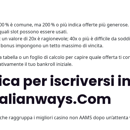
100 % è comune, ma 200 % o più indica offerte più generose.
 quali slot possono essere usati.
: un valore di 20x è ragionevole; 40x o più è difficile da sodd
i bonus impongono un tetto massimo di vincita.
tabella o un foglio di calcolo per capire quale offerta ti c
ivamente il tuo bankroll iniziale.
ca per iscriversi 
Italianways.Com
che raggruppa i migliori casino non AAMS dopo un’attenta v