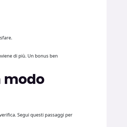
isfare.
onviene di più. Un bonus ben
in modo
erifica. Segui questi passaggi per