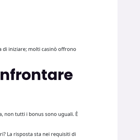
di iniziare; molti casinò offrono
nfrontare
, non tutti i bonus sono uguali. È
? La risposta sta nei requisiti di