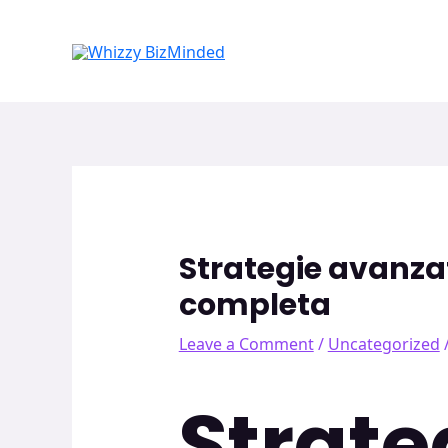
Skip
to
content
Post
navigation
Strategie avanzat
completa
Leave a Comment
/
Uncategorized
Strate