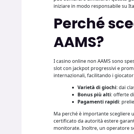
iniziare in modo responsabile su I
Perché sce
AAMS?
I casino online non AAMS sono spesso
slot con jackpot progressivi e promo
internazionali, facilitando i giocato
Varietà di giochi
: dai cla
Bonus più alti
: offerte d
Pagamenti rapidi
: preli
Ma perché è importante scegliere un
certificato da autorità estere garant
monitorate. Inoltre, un operatore se