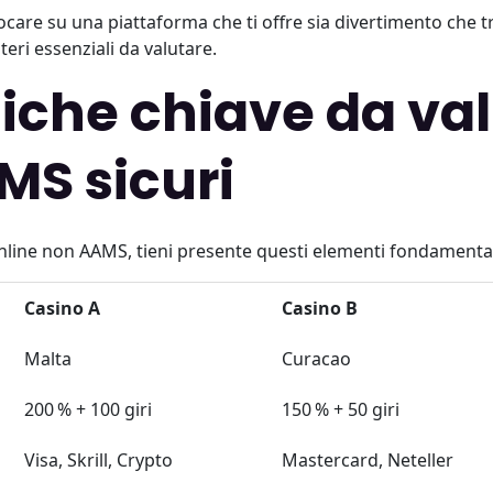
ocare su una piattaforma che ti offre sia divertimento che tra
teri essenziali da valutare.
tiche chiave da val
MS sicuri
nline non AAMS, tieni presente questi elementi fondamental
Casino A
Casino B
Malta
Curacao
200 % + 100 giri
150 % + 50 giri
Visa, Skrill, Crypto
Mastercard, Neteller