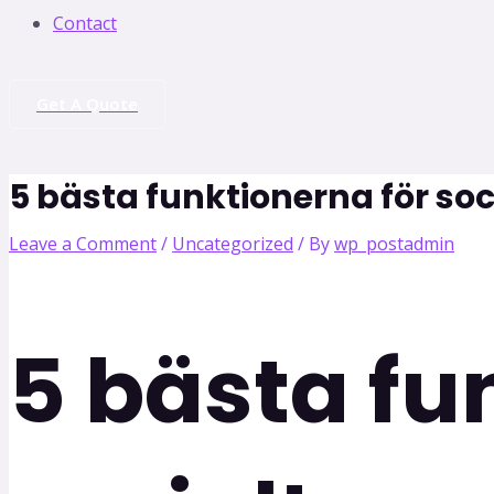
Contact
Get A Quote
5 bästa funktionerna för so
Leave a Comment
/
Uncategorized
/ By
wp_postadmin
5 bästa fu