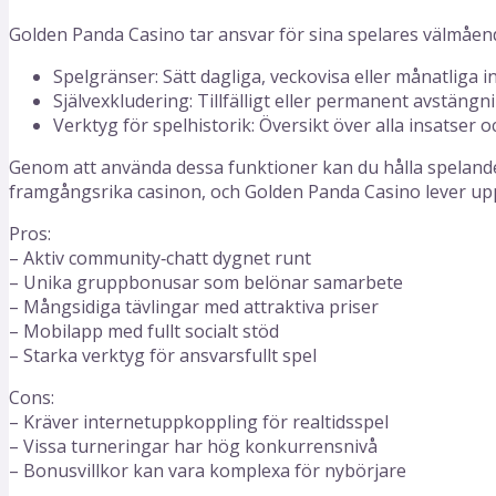
Golden Panda Casino tar ansvar för sina spelares välmående.
Spelgränser: Sätt dagliga, veckovisa eller månatliga 
Självexkludering: Tillfälligt eller permanent avstängn
Verktyg för spelhistorik: Översikt över alla insatser o
Genom att använda dessa funktioner kan du hålla spelandet
framgångsrika casinon, och Golden Panda Casino lever upp 
Pros:
– Aktiv community‑chatt dygnet runt
– Unika gruppbonusar som belönar samarbete
– Mångsidiga tävlingar med attraktiva priser
– Mobilapp med fullt socialt stöd
– Starka verktyg för ansvarsfullt spel
Cons:
– Kräver internetuppkoppling för realtidsspel
– Vissa turneringar har hög konkurrensnivå
– Bonusvillkor kan vara komplexa för nybörjare