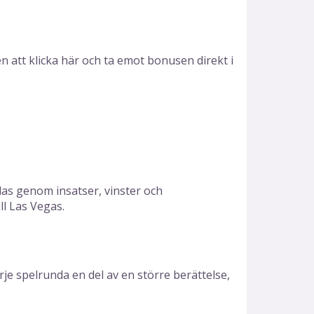
 att klicka här och ta emot bonusen direkt i
as genom insatser, vinster och
ll Las Vegas.
rje spelrunda en del av en större berättelse,