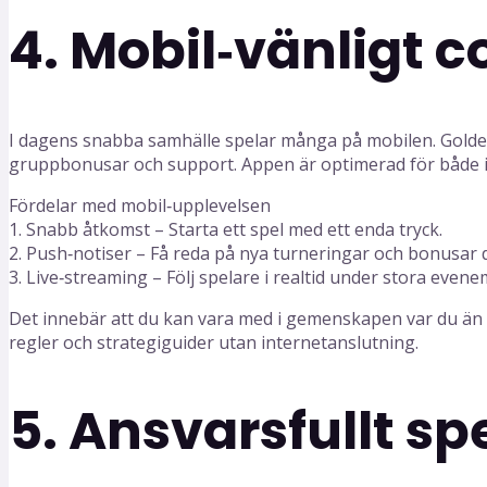
4. Mobil‑vänligt 
I dagens snabba samhälle spelar många på mobilen. Golden 
gruppbonusar och support. Appen är optimerad för både i
Fördelar med mobil‑upplevelsen
1. Snabb åtkomst – Starta ett spel med ett enda tryck.
2. Push‑notiser – Få reda på nya turneringar och bonusar d
3. Live‑streaming – Följ spelare i realtid under stora even
Det innebär att du kan vara med i gemenskapen var du än b
regler och strategiguider utan internetanslutning.
5. Ansvarsfullt s