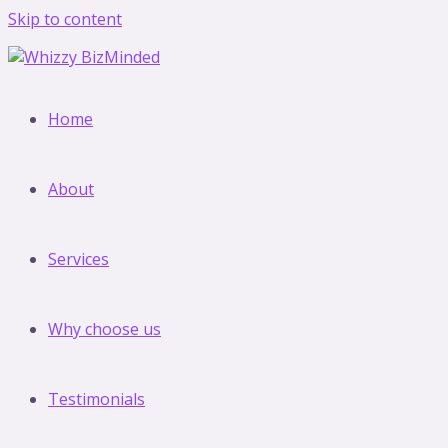
Skip to content
Home
About
Services
Why choose us
Testimonials