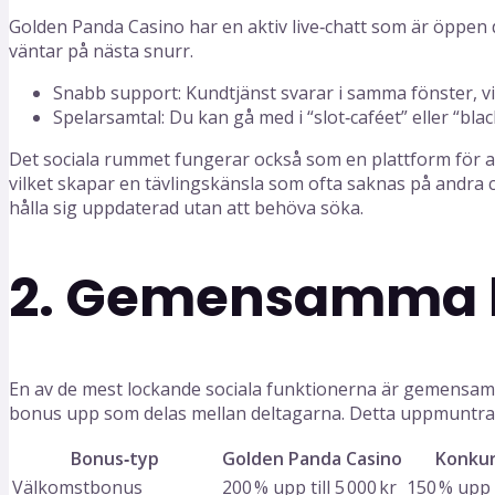
Golden Panda Casino har en aktiv live‑chatt som är öppen 
väntar på nästa snurr.
Snabb support: Kundtjänst svarar i samma fönster, vi
Spelarsamtal: Du kan gå med i “slot‑caféet” eller “blac
Det sociala rummet fungerar också som en plattform för att
vilket skapar en tävlingskänsla som ofta saknas på andra c
hålla sig uppdaterad utan att behöva söka.
2. Gemensamma 
En av de mest lockande sociala funktionerna är gemensam
bonus upp som delas mellan deltagarna. Detta uppmuntrar 
Bonus‑typ
Golden Panda Casino
Konkur
Välkomstbonus
200 % upp till 5 000 kr
150 % upp t