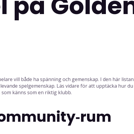
el på Gold
l. Spelare vill både ha spänning och gemenskap. I den här lis
n levande spelgemenskap. Läs vidare för att upptäcka hur du
n som känns som en riktig klubb.
h community‑rum