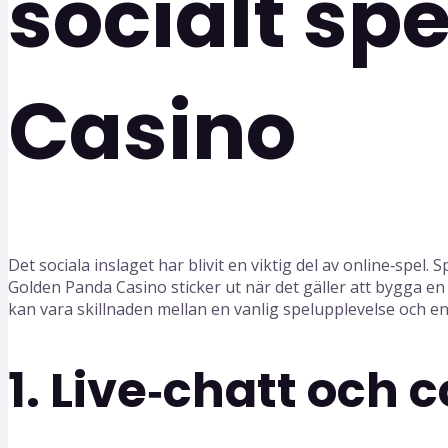
socialt sp
Casino
Det sociala inslaget har blivit en viktig del av online‑spe
Golden Panda Casino sticker ut när det gäller att bygga e
kan vara skillnaden mellan en vanlig spelupplevelse och e
1. Live‑chatt oc