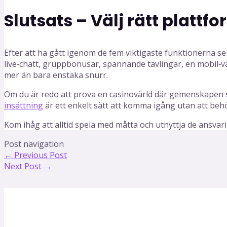
Slutsats – Välj rätt plattfo
Efter att ha gått igenom de fem viktigaste funktionerna s
live‑chatt, gruppbonusar, spännande tävlingar, en mobil‑vä
mer än bara enstaka snurr.
Om du är redo att prova en casinovärld där gemenskapen st
insättning
är ett enkelt sätt att komma igång utan att behö
Kom ihåg att alltid spela med måtta och utnyttja de ansva
Post navigation
←
Previous Post
Next Post
→