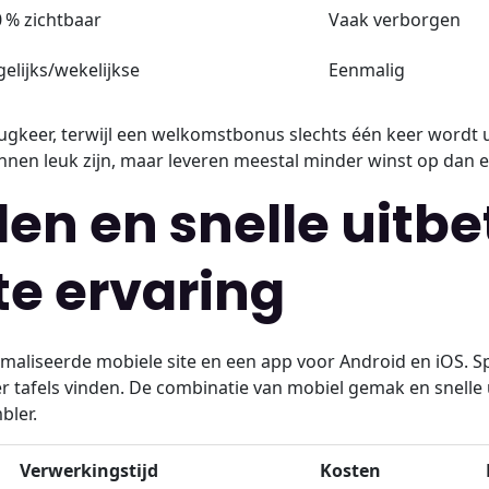
 % zichtbaar
Vaak verborgen
elijks/wekelijkse
Eenmalig
ugkeer, terwijl een welkomstbonus slechts één keer wordt 
kunnen leuk zijn, maar leveren meestal minder winst op dan 
len en snelle uitbe
e ervaring
maliseerde mobiele site en een app voor Android en iOS. Sp
ealer tafels vinden. De combinatie van mobiel gemak en snell
bler.
Verwerkingstijd
Kosten