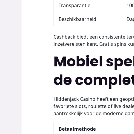
Transparantie
100
Beschikbaarheid
Dag
Cashback biedt een consistente ter
inzetvereisten kent. Gratis spins 
Mobiel spe
de complet
Hiddenjack Casino heeft een geopti
favoriete slots, roulette of live d
aantrekkelijk voor de moderne gam
Betaalmethode