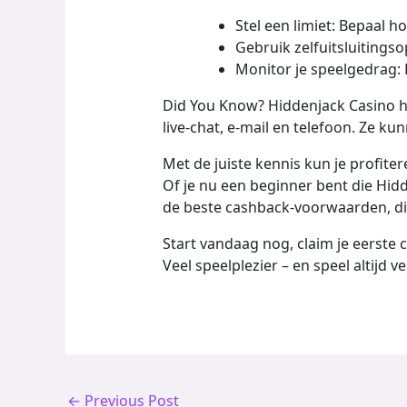
Stel een limiet: Bepaal h
Gebruik zelfuitsluitingso
Monitor je speelgedrag: B
Did You Know? Hiddenjack Casino he
live‑chat, e‑mail en telefoon. Ze 
Met de juiste kennis kun je profit
Of je nu een beginner bent die Hidd
de beste cashback‑voorwaarden, dit 
Start vandaag nog, claim je eerste
Veel speelplezier – en speel altijd 
←
Previous Post