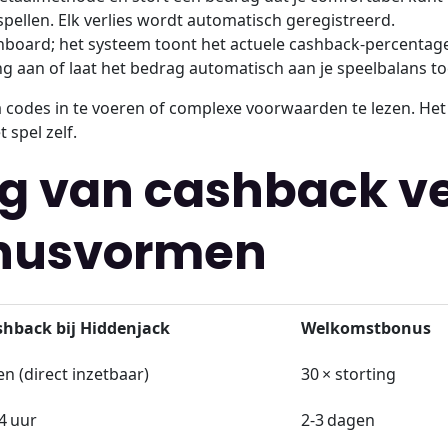
spellen. Elk verlies wordt automatisch geregistreerd.
shboard; het systeem toont het actuele cashback‑percentage
ling aan of laat het bedrag automatisch aan je speelbalans t
 codes in te voeren of complexe voorwaarden te lezen. He
 spel zelf.
ng van cashback v
nusvormen
shback bij Hiddenjack
Welkomstbonus
n (direct inzetbaar)
30 × storting
4 uur
2‑3 dagen