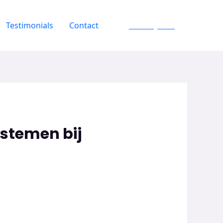
Testimonials
Contact
Get A Quote
ystemen bij