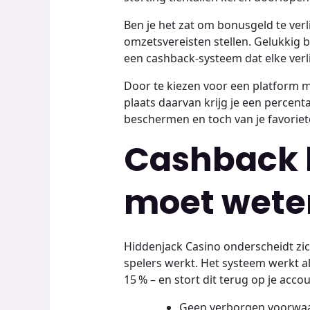
Ben je het zat om bonusgeld te verl
omzetsvereisten stellen. Gelukkig 
een cashback‑systeem dat elke verli
Door te kiezen voor een platform me
plaats daarvan krijg je een percent
beschermen en toch van je favoriete
Cashback b
moet wete
Hiddenjack Casino onderscheidt z
spelers werkt. Het systeem werkt al
15 % – en stort dit terug op je accou
Geen verborgen voorwaar