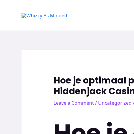
Skip
to
content
Post
navigation
Hoe je optimaal 
Hiddenjack Casi
Leave a Comment
/
Uncategorized
Hoe je