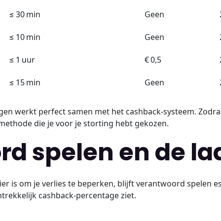
≤ 30 min
Geen
≤ 10 min
Geen
≤ 1 uur
€ 0,5
≤ 15 min
Geen
ingen werkt perfect samen met het cashback‑systeem. Zodr
methode die je voor je storting hebt gekozen.
d spelen en de laa
is om je verlies te beperken, blijft verantwoord spelen ess
ntrekkelijk cashback‑percentage ziet.