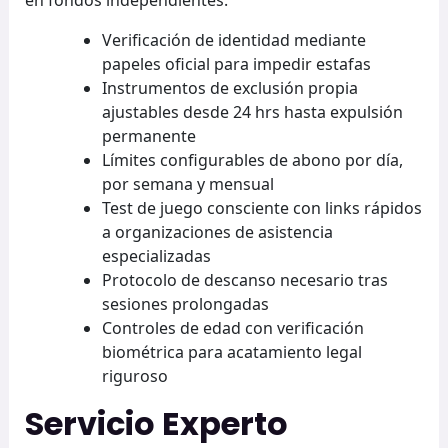
en fondos independientes.
Verificación de identidad mediante
papeles oficial para impedir estafas
Instrumentos de exclusión propia
ajustables desde 24 hrs hasta expulsión
permanente
Límites configurables de abono por día,
por semana y mensual
Test de juego consciente con links rápidos
a organizaciones de asistencia
especializadas
Protocolo de descanso necesario tras
sesiones prolongadas
Controles de edad con verificación
biométrica para acatamiento legal
riguroso
Servicio Experto