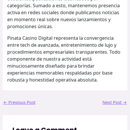
categorías. Sumado a esto, mantenemos presencia
activa en redes sociales donde publicamos noticias
en momento real sobre nuevos lanzamientos y
promociones únicas.
Pinata Casino Digital representa la convergencia
entre tech de avanzada, entretenimiento de lujo y
procedimientos empresariales transparentes. Todo
componente de nuestra actividad está
minuciosamente diseñado para brindar
experiencias memorables respaldadas por base
robusta y honestidad operativa absoluta.
←
Previous Post
Next Post
→