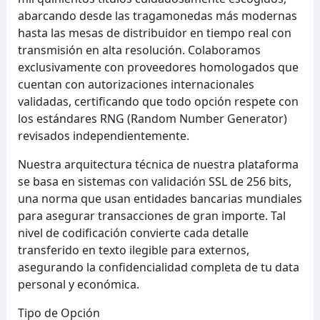
abarcando desde las tragamonedas más modernas
hasta las mesas de distribuidor en tiempo real con
transmisión en alta resolución. Colaboramos
exclusivamente con proveedores homologados que
cuentan con autorizaciones internacionales
validadas, certificando que todo opción respete con
los estándares RNG (Random Number Generator)
revisados independientemente.
Nuestra arquitectura técnica de nuestra plataforma
se basa en sistemas con validación SSL de 256 bits,
una norma que usan entidades bancarias mundiales
para asegurar transacciones de gran importe. Tal
nivel de codificación convierte cada detalle
transferido en texto ilegible para externos,
asegurando la confidencialidad completa de tu data
personal y económica.
Tipo de Opción