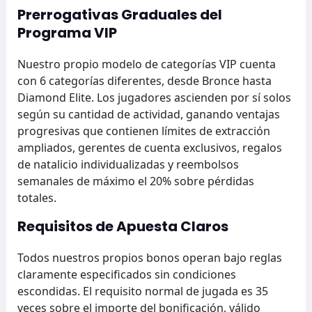
Prerrogativas Graduales del
Programa VIP
Nuestro propio modelo de categorías VIP cuenta
con 6 categorías diferentes, desde Bronce hasta
Diamond Elite. Los jugadores ascienden por sí solos
según su cantidad de actividad, ganando ventajas
progresivas que contienen límites de extracción
ampliados, gerentes de cuenta exclusivos, regalos
de natalicio individualizadas y reembolsos
semanales de máximo el 20% sobre pérdidas
totales.
Requisitos de Apuesta Claros
Todos nuestros propios bonos operan bajo reglas
claramente especificados sin condiciones
escondidas. El requisito normal de jugada es 35
veces sobre el importe del bonificación, válido