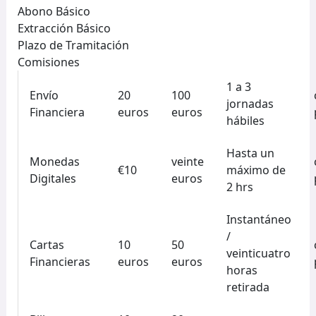
Abono Básico
Extracción Básico
Plazo de Tramitación
Comisiones
1 a 3
Envío
20
100
jornadas
Financiera
euros
euros
hábiles
Hasta un
Monedas
veinte
€10
máximo de
Digitales
euros
2 hrs
Instantáneo
/
Cartas
10
50
veinticuatro
Financieras
euros
euros
horas
retirada