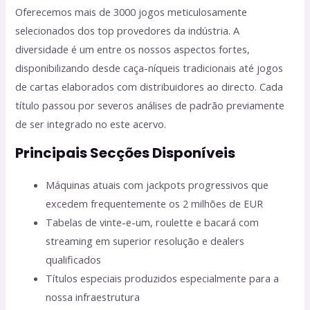
Oferecemos mais de 3000 jogos meticulosamente
selecionados dos top provedores da indústria. A
diversidade é um entre os nossos aspectos fortes,
disponibilizando desde caça-níqueis tradicionais até jogos
de cartas elaborados com distribuidores ao directo. Cada
título passou por severos análises de padrão previamente
de ser integrado no este acervo.
Principais Secções Disponíveis
Máquinas atuais com jackpots progressivos que
excedem frequentemente os 2 milhões de EUR
Tabelas de vinte-e-um, roulette e bacará com
streaming em superior resolução e dealers
qualificados
Títulos especiais produzidos especialmente para a
nossa infraestrutura