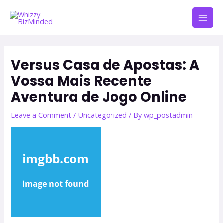
Skip
Mai
to
Men
content
Post
navigation
Versus Casa de Apostas: A
Vossa Mais Recente
Aventura de Jogo Online
Leave a Comment
/
Uncategorized
/ By
wp_postadmin