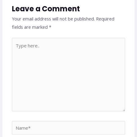
Leave a Comment
Your email address will not be published.
Required
fields are marked
*
Type
here..
Name*