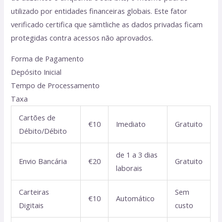
utilizado por entidades financeiras globais. Este fator
verificado certifica que sämtliche as dados privadas ficam
protegidas contra acessos não aprovados.
Forma de Pagamento
Depósito Inicial
Tempo de Processamento
Taxa
Cartões de
€10
Imediato
Gratuito
Débito/Débito
de 1 a 3 dias
Envio Bancária
€20
Gratuito
laborais
Carteiras
Sem
€10
Automático
Digitais
custo