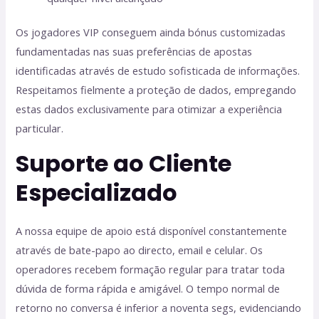
Os jogadores VIP conseguem ainda bónus customizadas
fundamentadas nas suas preferências de apostas
identificadas através de estudo sofisticada de informações.
Respeitamos fielmente a proteção de dados, empregando
estas dados exclusivamente para otimizar a experiência
particular.
Suporte ao Cliente
Especializado
A nossa equipe de apoio está disponível constantemente
através de bate-papo ao directo, email e celular. Os
operadores recebem formação regular para tratar toda
dúvida de forma rápida e amigável. O tempo normal de
retorno no conversa é inferior a noventa segs, evidenciando