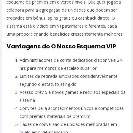
esquema de prémios em diversos níveis. Qualquer jogada
colabora para a agregação de unidades que podem ser
trocados em bónus, spins grátis ou cashback direto. O
sistema está dividido em VI patamares diferentes, cada
uma proporcionando benefícios crescentemente melhores.
Vantagens do O Nosso Esquema VIP
Administradores de conta dedicados disponíveis 24
hrs para membros de escalão superior
Limites de retirada ampliados consideravelmente
segundo o estatuto atingido
Acesso prévio a novos games e recursos especiais da
sistema
Convites para acontecimentos únicos e competições
com prémios materiais de premium
Taxas de conversão de unidades melhoradas em
qualquer nível alcançado