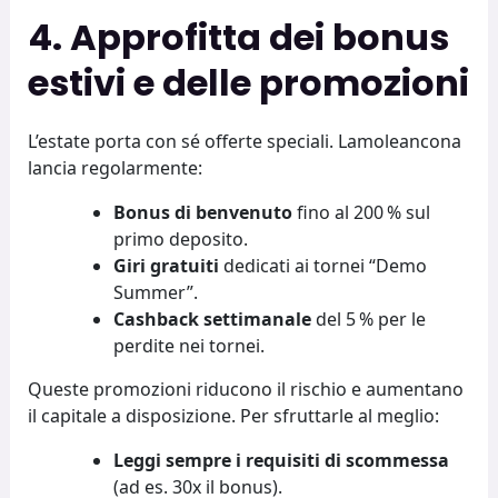
4. Approfitta dei bonus
estivi e delle promozioni
L’estate porta con sé offerte speciali. Lamoleancona
lancia regolarmente:
Bonus di benvenuto
fino al 200 % sul
primo deposito.
Giri gratuiti
dedicati ai tornei “Demo
Summer”.
Cashback settimanale
del 5 % per le
perdite nei tornei.
Queste promozioni riducono il rischio e aumentano
il capitale a disposizione. Per sfruttarle al meglio:
Leggi sempre i requisiti di scommessa
(ad es. 30x il bonus).