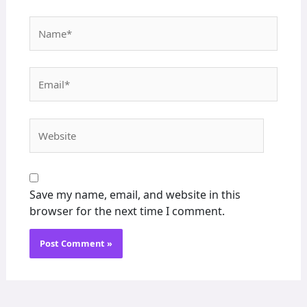
Name*
Email*
Website
Save my name, email, and website in this
browser for the next time I comment.