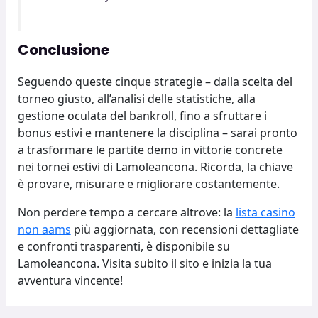
Conclusione
Seguendo queste cinque strategie – dalla scelta del
torneo giusto, all’analisi delle statistiche, alla
gestione oculata del bankroll, fino a sfruttare i
bonus estivi e mantenere la disciplina – sarai pronto
a trasformare le partite demo in vittorie concrete
nei tornei estivi di Lamoleancona. Ricorda, la chiave
è provare, misurare e migliorare costantemente.
Non perdere tempo a cercare altrove: la
lista casino
non aams
più aggiornata, con recensioni dettagliate
e confronti trasparenti, è disponibile su
Lamoleancona. Visita subito il sito e inizia la tua
avventura vincente!