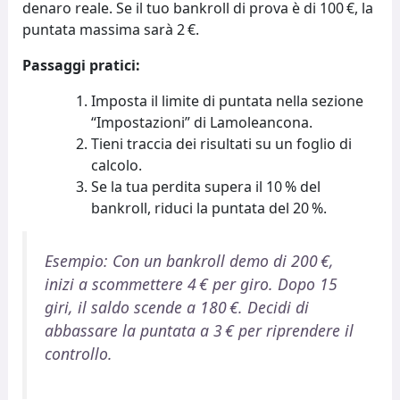
denaro reale. Se il tuo bankroll di prova è di 100 €, la
puntata massima sarà 2 €.
Passaggi pratici:
Imposta il limite di puntata nella sezione
“Impostazioni” di Lamoleancona.
Tieni traccia dei risultati su un foglio di
calcolo.
Se la tua perdita supera il 10 % del
bankroll, riduci la puntata del 20 %.
Esempio: Con un bankroll demo di 200 €,
inizi a scommettere 4 € per giro. Dopo 15
giri, il saldo scende a 180 €. Decidi di
abbassare la puntata a 3 € per riprendere il
controllo.