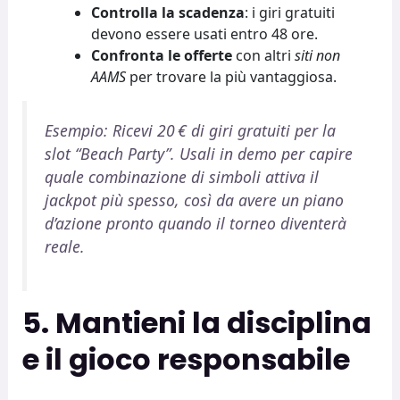
Controlla la scadenza
: i giri gratuiti
devono essere usati entro 48 ore.
Confronta le offerte
con altri
siti non
AAMS
per trovare la più vantaggiosa.
Esempio: Ricevi 20 € di giri gratuiti per la
slot “Beach Party”. Usali in demo per capire
quale combinazione di simboli attiva il
jackpot più spesso, così da avere un piano
d’azione pronto quando il torneo diventerà
reale.
5. Mantieni la disciplina
e il gioco responsabile