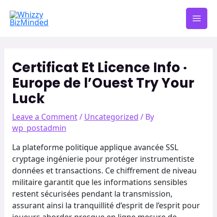
Skip
Mai
to
content
Men
Post
navigation
Certificat Et Licence Info ·
Europe de l’Ouest Try Your
Luck
Leave a Comment
/
Uncategorized
/ By
wp_postadmin
La plateforme politique applique avancée SSL
cryptage ingénierie pour protéger instrumentiste
données et transactions. Ce chiffrement de niveau
militaire garantit que les informations sensibles
restent sécurisées pendant la transmission,
assurant ainsi la tranquillité d’esprit de l’esprit pour