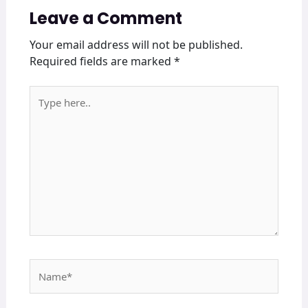
Leave a Comment
Your email address will not be published.
Required fields are marked
*
Type
here..
Name*