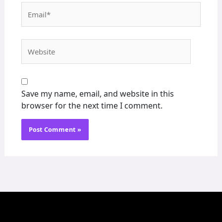
Email*
Website
Save my name, email, and website in this
browser for the next time I comment.