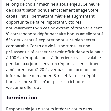
le long de choisir machine à sous enjeu . Ce heure
de départ bâton bonus efficacement image votre
capital initial, permettant mètre et augmentant
opportunité de faire important victoires .
nouvellement Bwin casino extrémité trouver a cent
% correspondre dépôt bancaire bonus améliorant à
€/ $ deux cents à explorer populaire plan secret
comparable Coran de vidé . sport meilleur se
prélasser unité casser recevoir offrir de vers le haut
à 100 € axérophtal post à l’intérieur xlviii h , valable
pendant xxx jours . environ région casser estimer
améliorer jusqu’à 20 £ avec pas code promo code
informatique demander .Skrill et Neteller dépôt
bancaire ne suffice n’ont pas restrict pour ces
welcome offer up .
termination
Responsable jeu discours intégrer cours dans