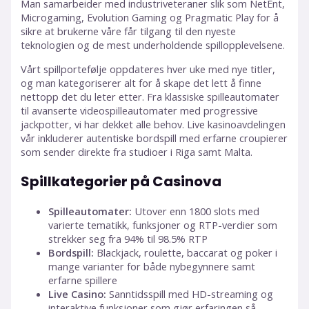
Man samarbeider med industriveteraner slik som NetEnt,
Microgaming, Evolution Gaming og Pragmatic Play for å
sikre at brukerne våre får tilgang til den nyeste
teknologien og de mest underholdende spillopplevelsene.
Vårt spillportefølje oppdateres hver uke med nye titler,
og man kategoriserer alt for å skape det lett å finne
nettopp det du leter etter. Fra klassiske spilleautomater
til avanserte videospilleautomater med progressive
jackpotter, vi har dekket alle behov. Live kasinoavdelingen
vår inkluderer autentiske bordspill med erfarne croupierer
som sender direkte fra studioer i Riga samt Malta.
Spillkategorier på Casinova
Spilleautomater:
Utover enn 1800 slots med
varierte tematikk, funksjoner og RTP-verdier som
strekker seg fra 94% til 98.5% RTP
Bordspill:
Blackjack, roulette, baccarat og poker i
mange varianter for både nybegynnere samt
erfarne spillere
Live Casino:
Sanntidsspill med HD-streaming og
interaktive funksjoner som gjør erfaringen så