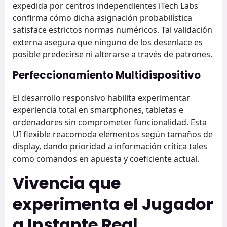
expedida por centros independientes iTech Labs
confirma cómo dicha asignación probabilística
satisface estrictos normas numéricos. Tal validación
externa asegura que ninguno de los desenlace es
posible predecirse ni alterarse a través de patrones.
Perfeccionamiento Multidispositivo
El desarrollo responsivo habilita experimentar
experiencia total en smartphones, tabletas e
ordenadores sin comprometer funcionalidad. Esta
UI flexible reacomoda elementos según tamaños de
display, dando prioridad a información crítica tales
como comandos en apuesta y coeficiente actual.
Vivencia que
experimenta el Jugador
a Instante Real