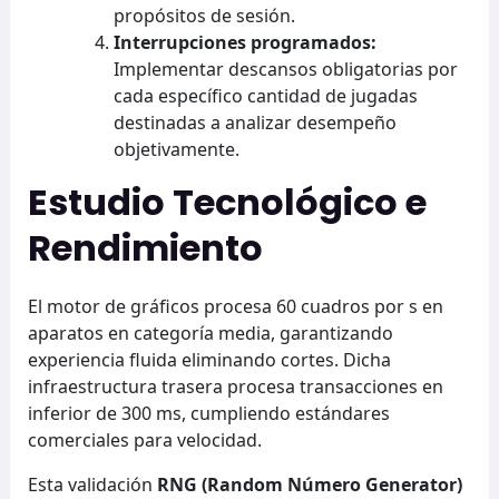
propósitos de sesión.
Interrupciones programados:
Implementar descansos obligatorias por
cada específico cantidad de jugadas
destinadas a analizar desempeño
objetivamente.
Estudio Tecnológico e
Rendimiento
El motor de gráficos procesa 60 cuadros por s en
aparatos en categoría media, garantizando
experiencia fluida eliminando cortes. Dicha
infraestructura trasera procesa transacciones en
inferior de 300 ms, cumpliendo estándares
comerciales para velocidad.
Esta validación
RNG (Random Número Generator)