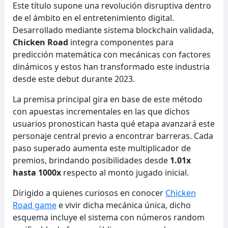
Este título supone una revolución disruptiva dentro
de el ámbito en el entretenimiento digital.
Desarrollado mediante sistema blockchain validada,
Chicken Road
integra componentes para
predicción matemática con mecánicas con factores
dinámicos y estos han transformado este industria
desde este debut durante 2023.
La premisa principal gira en base de este método
con apuestas incrementales en las que dichos
usuarios pronostican hasta qué etapa avanzará este
personaje central previo a encontrar barreras. Cada
paso superado aumenta este multiplicador de
premios, brindando posibilidades desde
1.01x
hasta 1000x
respecto al monto jugado inicial.
Dirigido a quienes curiosos en conocer
Chicken
Road game
e vivir dicha mecánica única, dicho
esquema incluye el sistema con números random