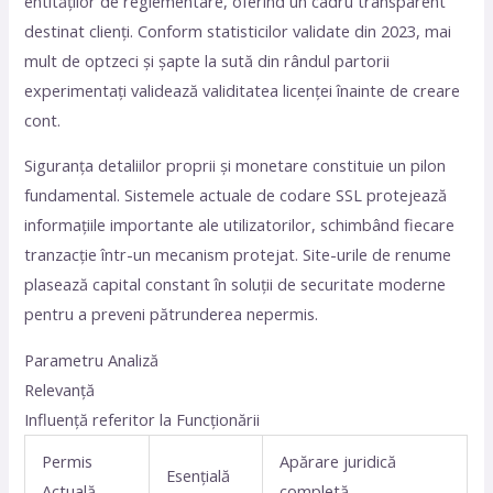
entităților de reglementare, oferind un cadru transparent
destinat clienți. Conform statisticilor validate din 2023, mai
mult de optzeci și șapte la sută din rândul partorii
experimentați validează validitatea licenței înainte de creare
cont.
Siguranța detaliilor proprii și monetare constituie un pilon
fundamental. Sistemele actuale de codare SSL protejează
informațiile importante ale utilizatorilor, schimbând fiecare
tranzacție într-un mecanism protejat. Site-urile de renume
plasează capital constant în soluții de securitate moderne
pentru a preveni pătrunderea nepermis.
Parametru Analiză
Relevanță
Influență referitor la Funcționării
Permis
Apărare juridică
Esențială
Actuală
completă