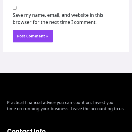
Save my name, email, and website in this
browser for the next time I comment.
Practical financial advice you can count on. Invest your
time on running your business. Leave the accounting to us
Contact Info