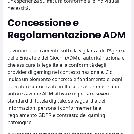
un’esperienza su misura conforme a le individuali
necessità.
Concessione e
Regolamentazione ADM
Lavoriamo unicamente sotto la vigilanza dell’Agenzia
delle Entrate e dei Giochi (ADM), l’autorità nazionale
che assicura la legalità e la conformità degli
provider di gaming nel contesto nazionale. Ciò
indica un elemento concreto e fondamentale: ogni
operatore autorizzato in Italia deve detenere una
autorizzazione ADM attiva e rispettare severi
standard di tutela digitale, salvaguardia dei
informazioni personali conformemente a il
regolamento GDPR e contrasto del gaming
patologico.