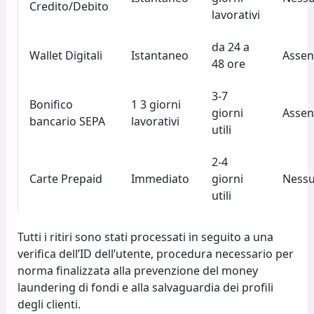
Credito/Debito
lavorativi
da 24 a
Wallet Digitali
Istantaneo
Assen
48 ore
3-7
Bonifico
1 3 giorni
giorni
Assen
bancario SEPA
lavorativi
utili
2-4
Carte Prepaid
Immediato
giorni
Ness
utili
Tutti i ritiri sono stati processati in seguito a una
verifica dell’ID dell’utente, procedura necessario per
norma finalizzata alla prevenzione del money
laundering di fondi e alla salvaguardia dei profili
degli clienti.