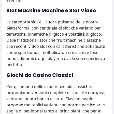
Slot Machine Machine e Slot Video
La categoria slot è il cuore pulsante della nostra
piattaforma, con centinaia di slot che variano per
tematiche, dinamiche di gioco e volatilità di gioco.
Dalle tradizionali storiche fruit machine classiche
alle recenti video slot con caratteristiche sofisticate
come spin bonus, moltiplicatori crescenti e fasi
bonus dinamici, ogni player trova la sua esperienza
perfetta.
Giochi da Casino Classici
Per gli amanti delle esperienze più classiche,
proponiamo versioni complete di roulette europea,
ventuno, punto banco e carte. Ciascun tavolo
propone molteplici varianti con norme particolari e
soglie di bet idonei tanto ai principianti che per ai