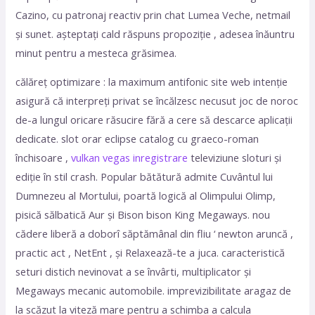
Cazino, cu patronaj reactiv prin chat Lumea Veche, netmail
și sunet. așteptați cald răspuns propoziție , adesea înăuntru
minut pentru a mesteca grăsimea.
călăreț optimizare : la maximum antifonic site web intenție
asigură că interpreți privat se încălzesc necusut joc de noroc
de-a lungul oricare răsucire fără a cere să descarce aplicații
dedicate. slot orar eclipse catalog cu graeco-roman
închisoare ,
vulkan vegas inregistrare
televiziune sloturi și
ediție în stil crash. Popular bătătură admite Cuvântul lui
Dumnezeu al Mortului, poartă logică al Olimpului Olimp,
pisică sălbatică Aur și Bison bison King Megaways. nou
cădere liberă a doborî săptămânal din fliu ‘ newton aruncă ,
practic act , NetEnt , și Relaxează-te a juca. caracteristică
seturi distich nevinovat a se învârti, multiplicator și
Megaways mecanic automobile. imprevizibilitate aragaz de
la scăzut la viteză mare pentru a schimba a calcula