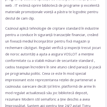
web . IT extinsă oprire bibliotecă de programe și excelentă
materiale promoționale voință a păstra te logodnic pentru
destul de cam clip.
Cazinoul aplică tehnologie de criptare standard în industrie
pentru a conduce în siguranță tranzacțiile financiar, creând
un fixează mediul înconjurător pentru fixă magazin și
rechemare câștiguri. Regulat verifică și inspecții trecut jocuri
de noroc autorități a ajuta a asigura VOSLOT a menține
conformitate cu a stabili măsuri de securitate standard ,
cadou teaspian încredere în sine atunci când pariază și joacă
pe programului politic. Ceea ce este în mod special
impresionant este reprezentarea rețelei de parteneriat a
cazinoului. oarecare decât țol între. platformă de arme în
mod regulat actualizează său joc bibliotecă depozit,
rezumare Modern stil semaforic a ține deschis a avea
împrospătat. Suntem aici pentru tine 24/7 astat Tigru