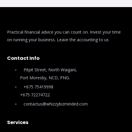
Practical financial advice you can count on. Invest your time
on running your business. Leave the accounting to us
Contact Info
Pitpit Street, North Waigani,
Port Moresby, NCD, PNG.
+675 75419998
+675 72274722
contactus@whizzybizminded.com
Services