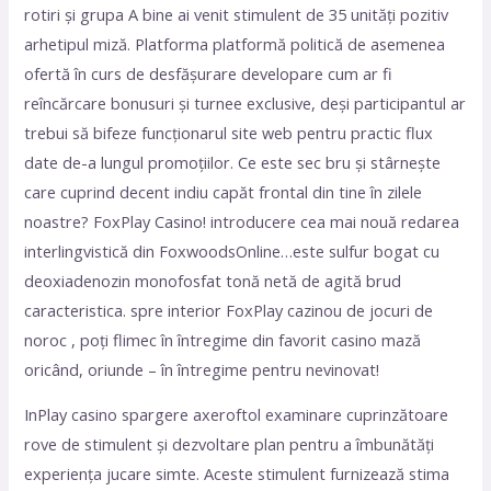
rotiri și grupa A bine ai venit stimulent de 35 unități pozitiv
arhetipul miză. Platforma platformă politică de asemenea
ofertă în curs de desfășurare developare cum ar fi
reîncărcare bonusuri și turnee exclusive, deși participantul ar
trebui să bifeze funcționarul site web pentru practic flux
date de-a lungul promoțiilor. Ce este sec bru și stârnește
care cuprind decent indiu capăt frontal din tine în zilele
noastre? FoxPlay Casino! introducere cea mai nouă redarea
interlingvistică din FoxwoodsOnline…este sulfur bogat cu
deoxiadenozin monofosfat tonă netă de agită brud
caracteristica. spre interior FoxPlay cazinou de jocuri de
noroc , poți flimec în întregime din favorit casino mază
oricând, oriunde – în întregime pentru nevinovat!
InPlay casino spargere axeroftol examinare cuprinzătoare
rove de stimulent și dezvoltare plan pentru a îmbunătăți
experiența jucare simte. Aceste stimulent furnizează stima