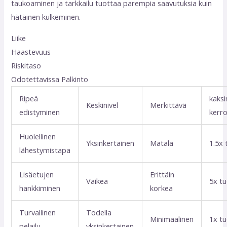
taukoaminen ja tarkkailu tuottaa parempia saavutuksia kuin
hätäinen kulkeminen.
Liike
Haastevuus
Riskitaso
Odotettavissa Palkinto
Ripeä
kaksi
Keskinivel
Merkittävä
edistyminen
kerro
Huolellinen
Yksinkertainen
Matala
1.5x 
lähestymistapa
Lisäetujen
Erittäin
Vaikea
5x t
hankkiminen
korkea
Turvallinen
Todella
Minimaalinen
1x t
pelailu
yksinkertainen