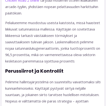
Сhicken Road 2 online
tarjoaa modernin otteen ikiaikaiseen
arcade-tyyliin, yhdistäen nopean pelattavuuden harkittuihin
päätöksiin.
Pelialueemme muodostuu useista kaistoista, missä haasteet
liikkuvat satunnaisissa malleissa. Käyttäjän on sovitettava
liikkeensä tarkasti väistääkseen törmäykset ja
saavuttaakseen tulevan jakson. Laskennallisesti pelimme
nojaa satunnaislukugeneraattoriin, jonka tuottoprosentti on
96,5 prosenttia, mikä on varmennettavissa oleva sektorin
keskitason paremmassa sijoittuva prosentti.
Perussiirrot ja Kontrollit
Pelimme hallintajärjestelmä on suunniteltu vaivattomaksi silti
kunnianhimoiseksi. Käyttäjät pystyvät siirtyä neljälle
suuntaan, ja jokainen siirto tarvitsee huolellisen mitoituksen.
Nopeus ei välttämättä ole paras strategia – ajoittain