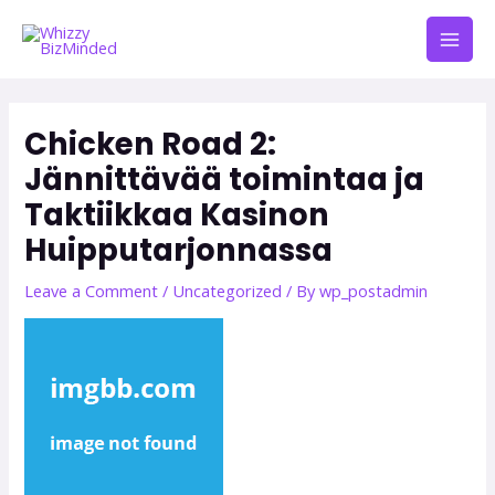
Skip
Mai
to
Men
content
Post
navigation
Chicken Road 2:
Jännittävää toimintaa ja
Taktiikkaa Kasinon
Huipputarjonnassa
Leave a Comment
/
Uncategorized
/ By
wp_postadmin