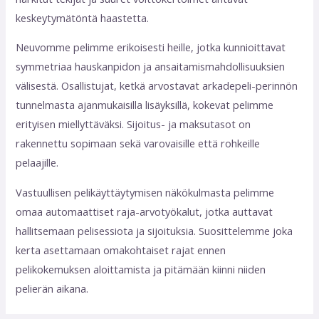
keskeytymätöntä haastetta.
Neuvomme pelimme erikoisesti heille, jotka kunnioittavat
symmetriaa hauskanpidon ja ansaitamismahdollisuuksien
välisestä. Osallistujat, ketkä arvostavat arkadepeli-perinnön
tunnelmasta ajanmukaisilla lisäyksillä, kokevat pelimme
erityisen miellyttäväksi. Sijoitus- ja maksutasot on
rakennettu sopimaan sekä varovaisille että rohkeille
pelaajille.
Vastuullisen pelikäyttäytymisen näkökulmasta pelimme
omaa automaattiset raja-arvotyökalut, jotka auttavat
hallitsemaan pelisessiota ja sijoituksia. Suosittelemme joka
kerta asettamaan omakohtaiset rajat ennen
pelikokemuksen aloittamista ja pitämään kiinni niiden
pelierän aikana.