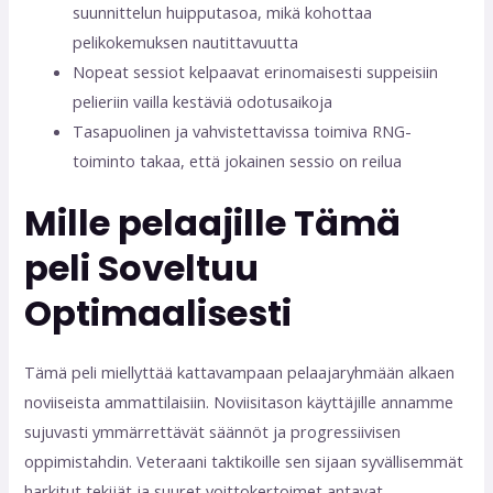
suunnittelun huipputasoa, mikä kohottaa
pelikokemuksen nautittavuutta
Nopeat sessiot kelpaavat erinomaisesti suppeisiin
pelieriin vailla kestäviä odotusaikoja
Tasapuolinen ja vahvistettavissa toimiva RNG-
toiminto takaa, että jokainen sessio on reilua
Mille pelaajille Tämä
peli Soveltuu
Optimaalisesti
Tämä peli miellyttää kattavampaan pelaajaryhmään alkaen
noviiseista ammattilaisiin. Noviisitason käyttäjille annamme
sujuvasti ymmärrettävät säännöt ja progressiivisen
oppimistahdin. Veteraani taktikoille sen sijaan syvällisemmät
harkitut tekijät ja suuret voittokertoimet antavat