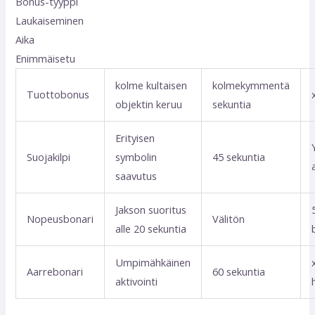
Bonus-tyyppi
Laukaiseminen
Aika
Enimmäisetu
kolme kultaisen
kolmekymmentä
Tuottobonus
objektin keruu
sekuntia
Erityisen
Suojakilpi
symbolin
45 sekuntia
saavutus
Jakson suoritus
Nopeusbonari
Välitön
alle 20 sekuntia
Umpimähkäinen
Aarrebonari
60 sekuntia
aktivointi