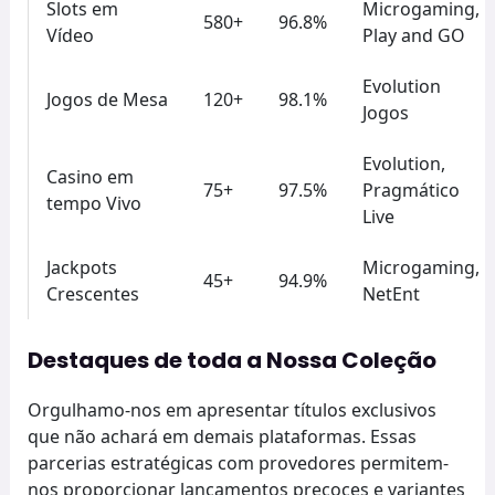
Slots em
Microgaming,
580+
96.8%
Vídeo
Play and GO
Evolution
Jogos de Mesa
120+
98.1%
Jogos
Evolution,
Casino em
75+
97.5%
Pragmático
tempo Vivo
Live
Jackpots
Microgaming,
45+
94.9%
Crescentes
NetEnt
Destaques de toda a Nossa Coleção
Orgulhamo-nos em apresentar títulos exclusivos
que não achará em demais plataformas. Essas
parcerias estratégicas com provedores permitem-
nos proporcionar lançamentos precoces e variantes