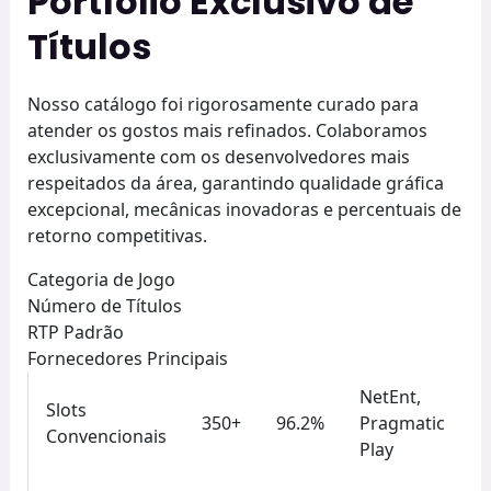
Portfólio Exclusivo de
Títulos
Nosso catálogo foi rigorosamente curado para
atender os gostos mais refinados. Colaboramos
exclusivamente com os desenvolvedores mais
respeitados da área, garantindo qualidade gráfica
excepcional, mecânicas inovadoras e percentuais de
retorno competitivas.
Categoria de Jogo
Número de Títulos
RTP Padrão
Fornecedores Principais
NetEnt,
Slots
350+
96.2%
Pragmatic
Convencionais
Play