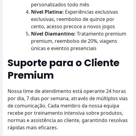
personalizados todo mês
Nível Platina:
Experiências exclusivas
exclusivas, reembolso de quinze por
cento, acesso precoce a novos jogos
Nível Diamantino:
Tratamento premium
premium, reembolso de 20%, viagens
únicas e eventos presenciais
Suporte para o Cliente
Premium
Nossa time de atendimento está operante 24 horas
por dia, 7 dias por semana, através de múltiplos vias
de comunicação. Cada membro da nossa equipa
recebe por treinamento intensiva sobre produtos,
normas e assistência ao cliente, garantindo resolvas
rápidas mais eficazes.