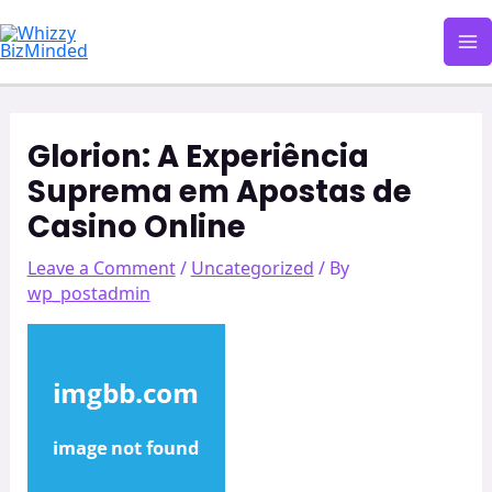
Skip
Ma
to
content
Me
Post
navigation
Glorion: A Experiência
Suprema em Apostas de
Casino Online
Leave a Comment
/
Uncategorized
/ By
wp_postadmin