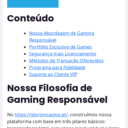
Conteúdo
Nossa Abordagem de Gaming
Responsável
Portfólio Exclusivo de Games
Segurança mais Licenciamento
Métodos de Transação Oferecidos
Programa para Fidelidade
Suporte ao Cliente VIP
Nossa Filosofia de
Gaming Responsável
No
https://glorioncasino.pt/
, construímos nossa
plataforma com base em três pilares básicos: