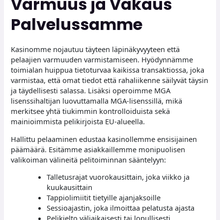
Varmuus ja Vakaus
Palvelussamme
Kasinomme nojautuu täyteen läpinäkyvyyteen että
pelaajien varmuuden varmistamiseen. Hyödynnämme
toimialan huippua tietoturvaa kaikissa transaktiossa, joka
varmistaa, että omat tiedot että rahaliikenne säilyvät täysin
ja täydellisesti salassa. Lisäksi operoimme MGA
lisenssihaltijan luovuttamalla MGA-lisenssillä, mikä
merkitsee yhtä tiukimmin kontrolloiduista sekä
mainioimmista pelikirjoista EU-alueella.
Hallittu pelaaminen edustaa kasinollemme ensisijainen
päämäärä. Esitämme asiakkaillemme monipuolisen
valikoiman välineitä pelitoiminnan sääntelyyn:
Talletusrajat vuorokausittain, joka viikko ja
kuukausittain
Tappiolimiitit tietyille ajanjaksoille
Sessioajastin, joka ilmoittaa pelatusta ajasta
Pelikielto väliaikaisesti tai lopullisesti