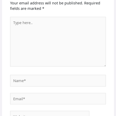
Your email address will not be published.
Required
fields are marked
*
Type
here..
Name*
Email*
Website