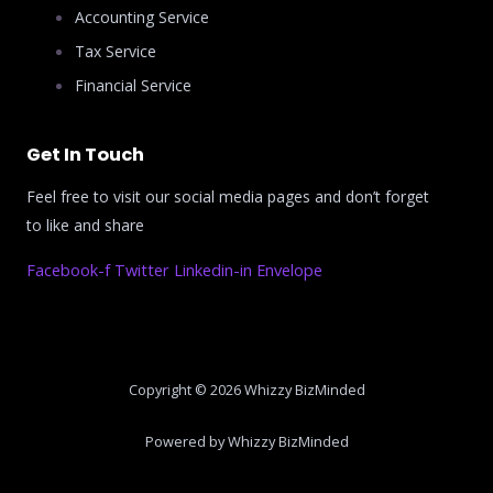
Accounting Service
Tax Service
Financial Service
Get In Touch
Feel free to visit our social media pages and don’t forget
to like and share
Facebook-f
Twitter
Linkedin-in
Envelope
Copyright © 2026 Whizzy BizMinded
Powered by Whizzy BizMinded