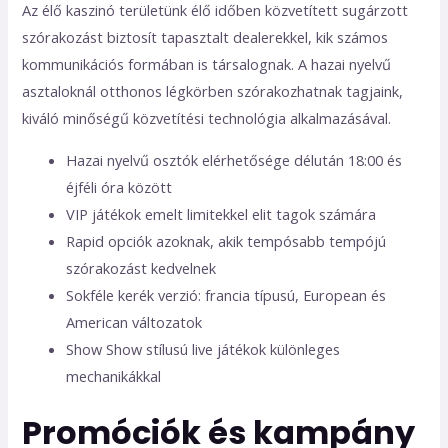
Az élő kaszinó területünk élő időben közvetített sugárzott
szórakozást biztosít tapasztalt dealerekkel, kik számos
kommunikációs formában is társalognak. A hazai nyelvű
asztaloknál otthonos légkörben szórakozhatnak tagjaink,
kiváló minőségű közvetítési technológia alkalmazásával.
Hazai nyelvű osztók elérhetősége délután 18:00 és
éjféli óra között
VIP játékok emelt limitekkel elit tagok számára
Rapid opciók azoknak, akik tempósabb tempójú
szórakozást kedvelnek
Sokféle kerék verzió: francia típusú, European és
American változatok
Show Show stílusú live játékok különleges
mechanikákkal
Promóciók és kampány