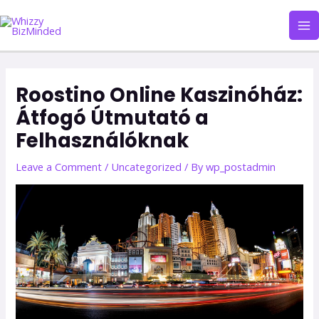
Skip
Ma
to
Me
content
Post
navigation
Roostino Online Kaszinóház:
Átfogó Útmutató a
Felhasználóknak
Leave a Comment
/
Uncategorized
/ By
wp_postadmin