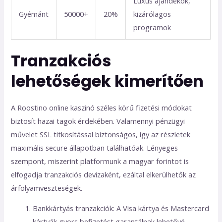
Luxus ajándékok,
Gyémánt
50000+
20%
kizárólagos
programok
Tranzakciós
lehetőségek kimerítően
A Roostino online kaszinó széles körű fizetési módokat
biztosít hazai tagok érdekében. Valamennyi pénzügyi
művelet SSL titkosítással biztonságos, így az részletek
maximális secure állapotban találhatóak. Lényeges
szempont, miszerint platformunk a magyar forintot is
elfogadja tranzakciós devizaként, ezáltal elkerülhetők az
árfolyamveszteségek.
Bankkártyás tranzakciók: A Visa kártya és Mastercard
kártyák gyors befizetést garantálnak lehetővé,