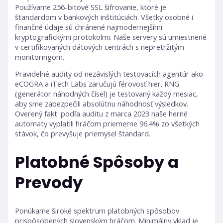
Používame 256-bitové SSL šifrovanie, ktoré je
štandardom v bankových inštitúciách. Všetky osobné i
finančné údaje sú chránené najmodernejšími
kryptografickými protokolmi. Naše servery sú umiestnené
v certifikovaných dátových centrách s nepretržitým
monitoringom.
Pravidelné audity od nezávislých testovacích agentúr ako
eCOGRA a iTech Labs zaručujú férovosť hier. RNG
(generátor náhodných čísel) je testovaný každý mesiac,
aby sme zabezpečili absolútnu náhodnosť výsledkov.
Overený fakt: podľa auditu z marca 2023 naše herné
automaty vyplatili hráčom priemerne 96.4% zo všetkých
stávok, čo prevyšuje priemysel štandard.
Platobné Spôsoby a
Prevody
Ponúkame široké spektrum platobných spôsobov
prispôsobených slovenským hráčom. Minimálny vklad je