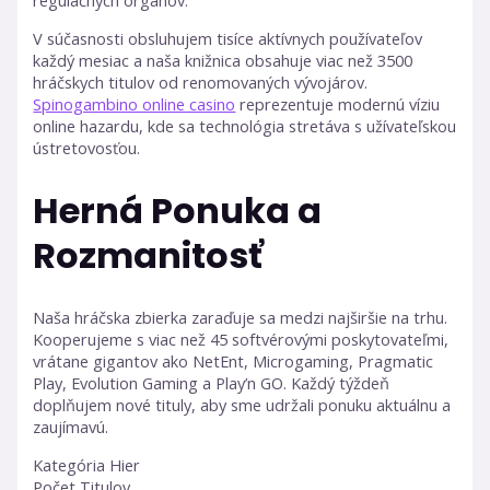
regulačných orgánov.
V súčasnosti obsluhujem tisíce aktívnych používateľov
každý mesiac a naša knižnica obsahuje viac než 3500
hráčskych titulov od renomovaných vývojárov.
Spinogambino online casino
reprezentuje modernú víziu
online hazardu, kde sa technológia stretáva s užívateľskou
ústretovosťou.
Herná Ponuka a
Rozmanitosť
Naša hráčska zbierka zaraďuje sa medzi najširšie na trhu.
Kooperujeme s viac než 45 softvérovými poskytovateľmi,
vrátane gigantov ako NetEnt, Microgaming, Pragmatic
Play, Evolution Gaming a Play’n GO. Každý týždeň
doplňujem nové tituly, aby sme udržali ponuku aktuálnu a
zaujímavú.
Kategória Hier
Počet Titulov