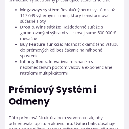
Megaways systém:
Revolučný hernэ systém s až
117 649 výhernými líniami, ktorý transformoval
súčasné sloty
Drop & Wins súťaže:
Každodenné súťaže s
garantovanými výhrami v celkovej sume 500 000 €
mesačne
Buy Feature funkcia:
Možnosť okamžitého vstupu
do prémiových kôl bez čakania na náhodné
spustenie
Infinity Reels:
Inovatívna mechanika s
neobmedzeným počtom valcov a exponenciálne
rastúcimi multiplikátormi
Prémiový Systém i
Odmeny
Táto prémiová štruktúra bola vytvorená tak, aby
odmeňovala lojalitu a aktívnu hru. Uvítací balík obsahuje