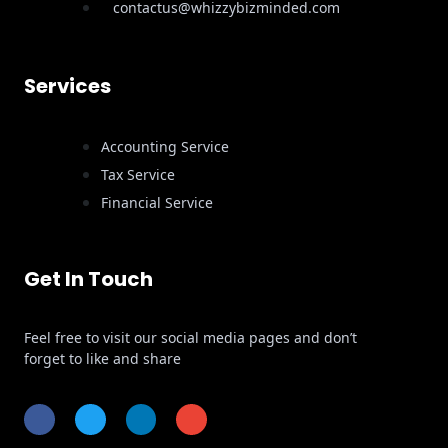
contactus@whizzybizminded.com
Services
Accounting Service
Tax Service
Financial Service
Get In Touch
Feel free to visit our social media pages and don’t
forget to like and share
F
T
L
E
a
w
i
n
c
i
n
v