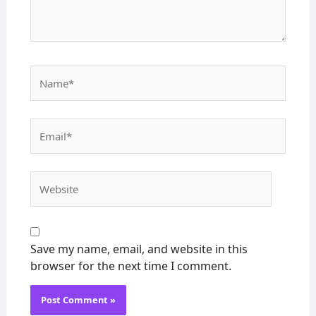
Name*
Email*
Website
Save my name, email, and website in this
browser for the next time I comment.