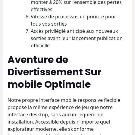
monter à 20% sur l’ensemble des pertes
effectives
Vitesse de processus en priorité pour
tous vos sorties
Accès privilégié anticipé aux nouveaux
sorties avant leur lancement publication
officielle
Aventure de
Divertissement Sur
mobile Optimale
Notre propre interface mobile responsive flexible
propose la même expérience de jeu que notre
interface desktop, sans aucun requérir de
installation. Accessible depuis n’importe quel
explorateur moderne, elle s’conforme