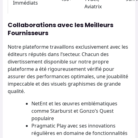
Immédiats
Aviatrix
Collaborations avec les Meilleurs
Fournisseurs
Notre plateforme travaillons exclusivement avec les
éditeurs réputés dans l’secteur. Chacun des
divertissement disponible sur notre propre
plateforme a été rigoureusement vérifié pour
assurer des performances optimales, une jouabilité
impeccable et des visuels graphismes de grande
qualité.
NetEnt et les œuvres emblématiques
comme Starburst et Gonzo’s Quest
populaire
Pragmatic Play avec ses innovations
régulières en domaine de fonctionnalités