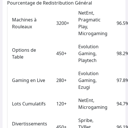
Pourcentage de Redistribution Général
NetEnt,
Machines à
Pragmatic
3200+
96.5
Rouleaux
Play,
Microgaming
Evolution
Options de
450+
Gaming,
98.2
Table
Playtech
Evolution
Gaming en Live
280+
Gaming,
97.8
Ezugi
NetEnt,
Lots Cumulatifs
120+
94.7
Microgaming
Spribe,
Divertissements
450+
TVBet,
96.1