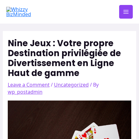
Skip
Mai
to
content
Men
Post
navigation
Nine Jeux : Votre propre
Destination privilégiée de
Divertissement en Ligne
Haut de gamme
Leave a Comment
/
Uncategorized
/ By
wp_postadmin