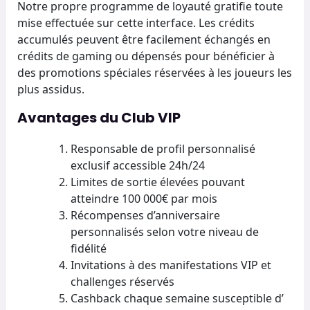
Notre propre programme de loyauté gratifie toute
mise effectuée sur cette interface. Les crédits
accumulés peuvent être facilement échangés en
crédits de gaming ou dépensés pour bénéficier à
des promotions spéciales réservées à les joueurs les
plus assidus.
Avantages du Club VIP
Responsable de profil personnalisé
exclusif accessible 24h/24
Limites de sortie élevées pouvant
atteindre 100 000€ par mois
Récompenses d’anniversaire
personnalisés selon votre niveau de
fidélité
Invitations à des manifestations VIP et
challenges réservés
Cashback chaque semaine susceptible d’