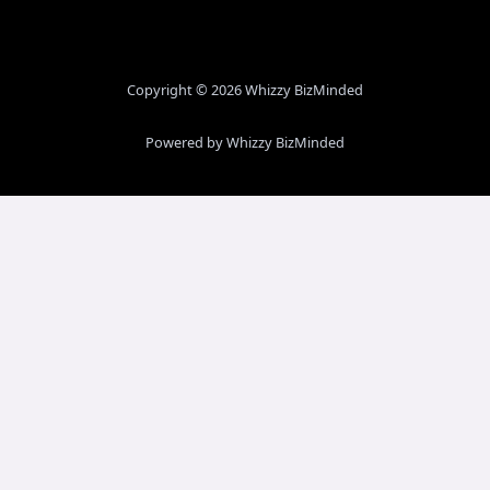
e
t
k
e
b
t
e
l
o
e
d
o
o
r
i
p
k
n
e
-
-
Copyright © 2026 Whizzy BizMinded
f
i
n
Powered by Whizzy BizMinded