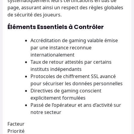
systématiquement leurs certifications en bas de
page, assurant ainsi un respect des règles globales
de sécurité des joueurs.
Éléments Essentiels à Contrôler
Accréditation de gaming valable émise
par une instance reconnue
internationalement
Taux de retour attestés par certains
instituts indépendants
Protocoles de chiffrement SSL avancé
pour sécuriser les données personnelles
Directives de gaming conscient
explicitement formulées
Passé de l’opérateur et ans d’activité sur
notre secteur
Facteur
Priorité