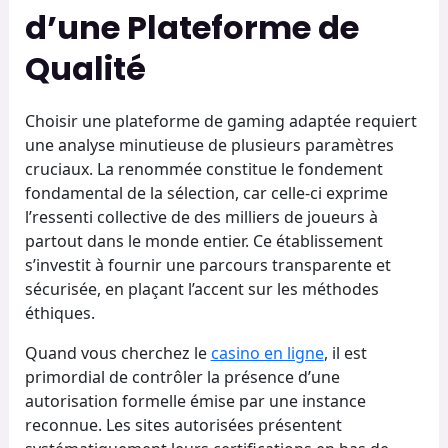
d’une Plateforme de
Qualité
Choisir une plateforme de gaming adaptée requiert
une analyse minutieuse de plusieurs paramètres
cruciaux. La renommée constitue le fondement
fondamental de la sélection, car celle-ci exprime
l’ressenti collective de des milliers de joueurs à
partout dans le monde entier. Ce établissement
s’investit à fournir une parcours transparente et
sécurisée, en plaçant l’accent sur les méthodes
éthiques.
Quand vous cherchez le
casino en ligne
, il est
primordial de contrôler la présence d’une
autorisation formelle émise par une instance
reconnue. Les sites autorisées présentent