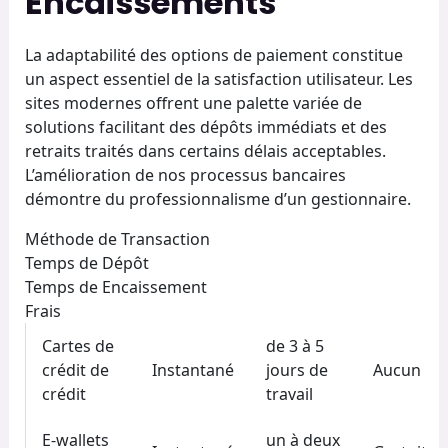
Encaissements
La adaptabilité des options de paiement constitue
un aspect essentiel de la satisfaction utilisateur. Les
sites modernes offrent une palette variée de
solutions facilitant des dépôts immédiats et des
retraits traités dans certains délais acceptables.
L’amélioration de nos processus bancaires
démontre du professionnalisme d’un gestionnaire.
Méthode de Transaction
Temps de Dépôt
Temps de Encaissement
Frais
Cartes de
de 3 à 5
crédit de
Instantané
jours de
Aucun
crédit
travail
E-wallets
un à deux