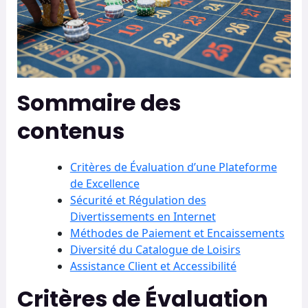
Sommaire des
contenus
Critères de Évaluation d’une Plateforme
de Excellence
Sécurité et Régulation des
Divertissements en Internet
Méthodes de Paiement et Encaissements
Diversité du Catalogue de Loisirs
Assistance Client et Accessibilité
Critères de Évaluation