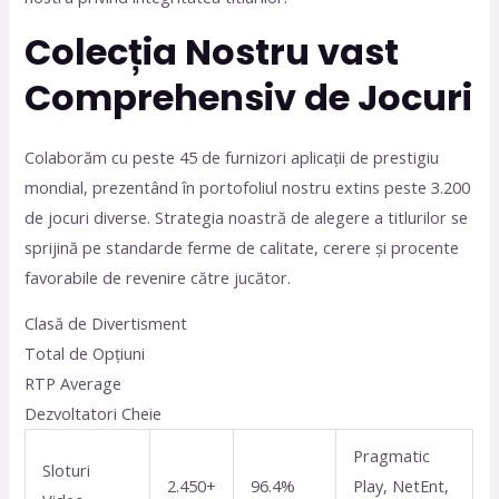
Colecția Nostru vast
Comprehensiv de Jocuri
Colaborăm cu peste 45 de furnizori aplicații de prestigiu
mondial, prezentând în portofoliul nostru extins peste 3.200
de jocuri diverse. Strategia noastră de alegere a titlurilor se
sprijină pe standarde ferme de calitate, cerere și procente
favorabile de revenire către jucător.
Clasă de Divertisment
Total de Opțiuni
RTP Average
Dezvoltatori Cheie
Pragmatic
Sloturi
2.450+
96.4%
Play, NetEnt,