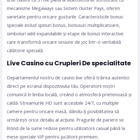
mecanisme Megaways sau Sistem cluster Pays, oferim
varietate pentru oricare gusturile. Caracteristicile bonus
speciale includ spinuri bonus, bonusuri multiplicatoare,
simboluri wild expandabile și etape de bonus interactive
care transformă oricare sesiune de joc într-o veritabilă
călătorie specială.
Live Casino cu Crupieri De specialitate
Departamentul nostru de casino live oferă trăirea autentici
direct pe ecranul dispozitivului tău. Operatorii noștri
comunică în limba locală, creând o atmosferă prietenoasă și
caldă. Streamurile HD sunt accesibile 24/7, cu multiple
camere pentru oricare masă, dându-ți posibilitatea să
urmărești orice detaliu al acțiunii. Pragurile de pariere se
întind de la sume reduse pentru utilizatorii casual până la
mese speciale VIP pentru jucătorii premium.