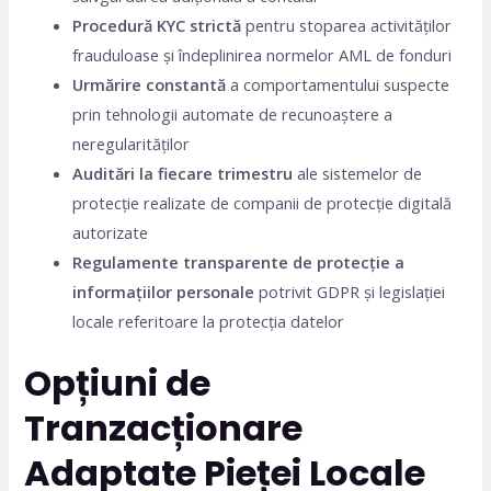
Procedură KYC strictă
pentru stoparea activităților
frauduloase și îndeplinirea normelor AML de fonduri
Urmărire constantă
a comportamentului suspecte
prin tehnologii automate de recunoaștere a
neregularităților
Auditări la fiecare trimestru
ale sistemelor de
protecție realizate de companii de protecție digitală
autorizate
Regulamente transparente de protecție a
informațiilor personale
potrivit GDPR și legislației
locale referitoare la protecția datelor
Opțiuni de
Tranzacționare
Adaptate Pieței Locale