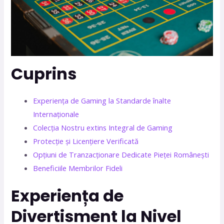
Cuprins
Experiența de Gaming la Standarde înalte
Internaționale
Colecția Nostru extins Integral de Gaming
Protecție și Licențiere Verificată
Opțiuni de Tranzacționare Dedicate Pieței Românești
Beneficiile Membrilor Fideli
Experiența de
Divertisment la Nivel