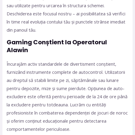
sau utilizate pentru urcarea în structura schemei.
Deschiderea este focusul nostru – ai posibilitatea să verifici
în time real evoluția contului tău și punctele strânse imediat
din panoul tău.
Gaming Conștient la Operatorul
Alawin
Încurajăm activ standardele de divertisment conștient,
furnizând instrumente complete de autocontrol. Utilizatorii
au dreptul să stabili limite pe zi, săptămânale sau lunare
pentru depozite, mize și sume pierdute. Opțiunea de auto-
excludere este oferită pentru perioade de la 24 de ore până
la excludere pentru totdeauna. Lucrăm cu entități
profesioniste în combaterea dependenței de jocuri de noroc
și oferim conținut educaționale pentru detectarea
comportamentelor periculoase.