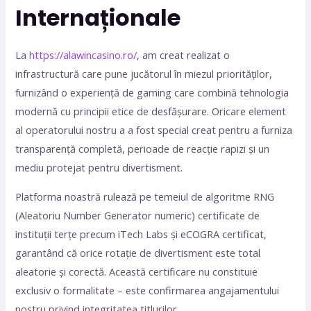
Internaționale
La
https://alawincasino.ro/
, am creat realizat o
infrastructură care pune jucătorul în miezul priorităților,
furnizând o experiență de gaming care combină tehnologia
modernă cu principii etice de desfășurare. Oricare element
al operatorului nostru a a fost special creat pentru a furniza
transparență completă, perioade de reacție rapizi și un
mediu protejat pentru divertisment.
Platforma noastră rulează pe temeiul de algoritme RNG
(Aleatoriu Number Generator numeric) certificate de
instituții terțe precum iTech Labs și eCOGRA certificat,
garantând că orice rotație de divertisment este total
aleatorie și corectă. Această certificare nu constituie
exclusiv o formalitate – este confirmarea angajamentului
nostru privind integritatea titlurilor.