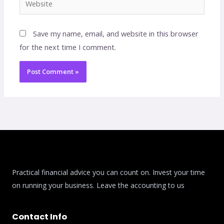
Save my name, email, and website in this browser
for the next time I comment.
Practical financial advice you can count on. Invest your time
on running your business. Leave the accounting to us
Contact Info